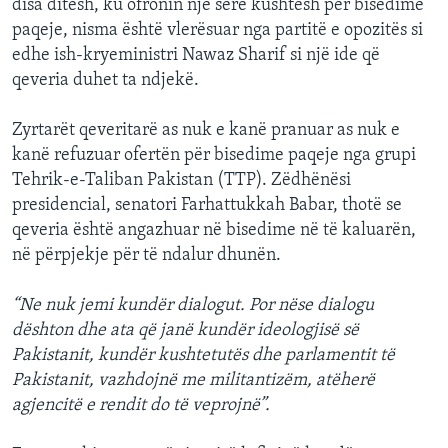
disa ditësh, ku ofronin një sërë kushtesh për bisedime
paqeje, nisma është vlerësuar nga partitë e opozitës si
edhe ish-kryeministri Nawaz Sharif si një ide që
qeveria duhet ta ndjekë.
Zyrtarët qeveritarë as nuk e kanë pranuar as nuk e
kanë refuzuar ofertën për bisedime paqeje nga grupi
Tehrik-e-Taliban Pakistan (TTP). Zëdhënësi
presidencial, senatori Farhattukkah Babar, thotë se
qeveria është angazhuar në bisedime në të kaluarën,
në përpjekje për të ndalur dhunën.
“Ne nuk jemi kundër dialogut. Por nëse dialogu
dështon dhe ata që janë kundër ideologjisë së
Pakistanit, kundër kushtetutës dhe parlamentit të
Pakistanit, vazhdojnë me militantizëm, atëherë
agjencitë e rendit do të veprojnë”.