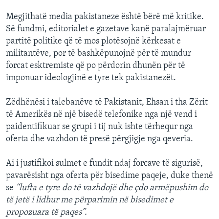
Megjithatë media pakistaneze është bërë më kritike.
Së fundmi, editorialet e gazetave kanë paralajmëruar
partitë politike që të mos plotësojnë kërkesat e
militantëve, por të bashkëpunojnë për të mundur
forcat esktremiste që po përdorin dhunën për të
imponuar ideologjinë e tyre tek pakistanezët.
Zëdhënësi i talebanëve të Pakistanit, Ehsan i tha Zërit
të Amerikës në një bisedë telefonike nga një vend i
paidentifikuar se grupi i tij nuk ishte tërhequr nga
oferta dhe vazhdon të presë përgjigje nga qeveria.
Ai i justifikoi sulmet e fundit ndaj forcave të sigurisë,
pavarësisht nga oferta për bisedime paqeje, duke thenë
se
“lufta e tyre do të vazhdojë dhe çdo armëpushim do
të jetë i lidhur me përparimin në bisedimet e
propozuara të paqes”.