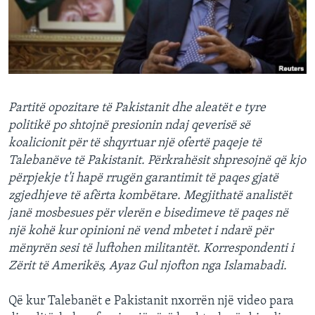
INTERVISTA
DITARI
Partitë opozitare të Pakistanit dhe aleatët e tyre
politikë po shtojnë presionin ndaj qeverisë së
koalicionit për të shqyrtuar një ofertë paqeje të
Talebanëve të Pakistanit. Përkrahësit shpresojnë që kjo
përpjekje t'i hapë rrugën garantimit të paqes gjatë
zgjedhjeve të afërta kombëtare. Megjithatë analistët
janë mosbesues për vlerën e bisedimeve të paqes në
një kohë kur opinioni në vend mbetet i ndarë për
mënyrën sesi të luftohen militantët. Korrespondenti i
Zërit të Amerikës, Ayaz Gul njofton nga Islamabadi.
Që kur Talebanët e Pakistanit nxorrën një video para