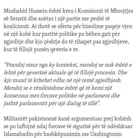
Mushahid Hussein është kreu i Komisionit të Mbrojtjes
së Senatit dhe anëtar i një partie me peshë të
koalicionit. Ai thotë se oferta për bisedime paqeje vjen
në një kohë kur partitë politike po bëhen gati për
zgjedhje dhe kjo çështje do të rihapet pas zgjedhjeve,
kur të fillojë punën qeveria e re.
“Prandaj nisur nga ky kontekst, mendoj se nuk është e
lehtë për qeverinë aktuale që të fillojë procesin. Dhe
kjo mund të kthehet edhe në një temë zgjedhjesh.
Mendoj se e rëndësishme është që të kemi një
konsensus mes forcave politike në parlament dhe
jashtë parlamentit për një dialog të tillë”.
Militantët pakistanezë kanë argumentuar prej kohësh
se po luftojnë ndaj forcave të sigurisë për të ndëshkuar
Islamabadin për bashkëpunimin me Uashingtonin