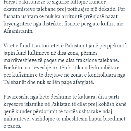
Forcat pakistaneze të sigurisë luftojnë kundër
ekstremistëve talebanë prej pothuajse një dekade. Por
fushata ushtarake nuk ka arritur të çrrënjosë bazat
kryengritëse nga distriktet fisnore përgjatë kufirit me
Afganistanin.
Vitet e fundit, autoritetet e Pakistanit janë përpjekur t’i
japin fund luftimeve në disa zona, përmes
marrëveshjeve të paqes me disa fraksione talebane.
Por këto marrëveshje nxitën kritika ndërkombëtare
për kufizimin e të drejtave në zonat e kontrolluara nga
Talebanët dhe nuk sollën paqe afatgjatë.
Pavarësisht nga këto dështime të kaluara, disa parti
kryesore islamike në Pakistan të cilat prej kohësh kanë
qenë kundër përdorimit të forcës ushtarake ndaj
militantëve, vazhdojnë të mbështesin hapur bisedimet
e paqes.