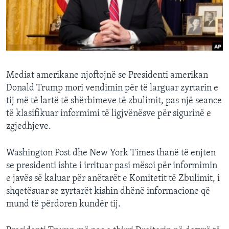
INTERVISTA
DITARI
Mediat amerikane njoftojnë se Presidenti amerikan
Donald Trump mori vendimin për të larguar zyrtarin e
tij më të lartë të shërbimeve të zbulimit, pas një seance
të klasifikuar informimi të ligjvënësve për sigurinë e
zgjedhjeve.
Washington Post dhe New York Times thanë të enjten
se presidenti ishte i irrituar pasi mësoi për informimin
e javës së kaluar për anëtarët e Komitetit të Zbulimit, i
shqetësuar se zyrtarët kishin dhënë informacione që
mund të përdoren kundër tij.