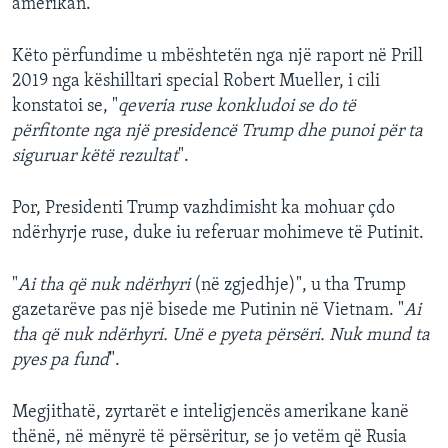
amerikan.
Këto përfundime u mbështetën nga një raport në Prill
2019 nga këshilltari special Robert Mueller, i cili
konstatoi se, "
qeveria ruse konkludoi se do të
përfitonte nga një presidencë Trump dhe punoi për ta
siguruar këtë rezultat
".
Por, Presidenti Trump vazhdimisht ka mohuar çdo
ndërhyrje ruse, duke iu referuar mohimeve të Putinit.
"
Ai tha që nuk ndërhyri
(në zgjedhje)", u tha Trump
gazetarëve pas një bisede me Putinin në Vietnam. "
Ai
tha që nuk ndërhyri. Unë e pyeta përsëri. Nuk mund ta
pyes pa fund
".
Megjithatë, zyrtarët e inteligjencës amerikane kanë
thënë, në mënyrë të përsëritur, se jo vetëm që Rusia