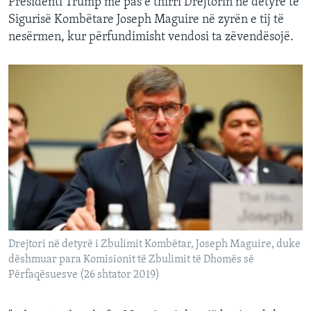
Presidenti Trump më pas e thirri Drejtorin në detyrë të
Sigurisë Kombëtare Joseph Maguire në zyrën e tij të
nesërmen, kur përfundimisht vendosi ta zëvendësojë.
Drejtori në detyrë i Zbulimit Kombëtar, Joseph Maguire, duke
dëshmuar para Komisionit të Zbulimit të Dhomës së
Përfaqësuesve (26 shtator 2019)