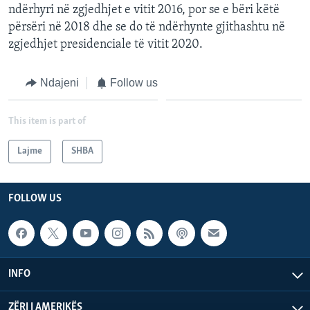
ndërhyri në zgjedhjet e vitit 2016, por se e bëri këtë
përsëri në 2018 dhe se do të ndërhynte gjithashtu në
zgjedhjet presidenciale të vitit 2020.
Ndajeni
Follow us
This item is part of
Lajme
SHBA
FOLLOW US
INFO
ZËRI I AMERIKËS