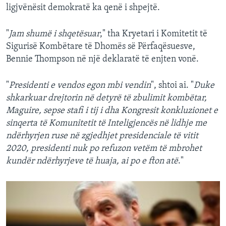
ligjvënësit demokratë ka qenë i shpejtë.
"
Jam shumë i shqetësuar
," tha Kryetari i Komitetit të
Sigurisë Kombëtare të Dhomës së Përfaqësuesve,
Bennie Thompson në një deklaratë të enjten vonë.
"
Presidenti e vendos egon mbi vendin
", shtoi ai. "
Duke
shkarkuar drejtorin në detyrë të zbulimit kombëtar,
Maguire, sepse stafi i tij i dha Kongresit konkluzionet e
sinqerta të Komunitetit të Inteligjencës në lidhje me
ndërhyrjen ruse në zgjedhjet presidenciale të vitit
2020, presidenti nuk po refuzon vetëm të mbrohet
kundër ndërhyrjeve të huaja, ai po e fton atë
."