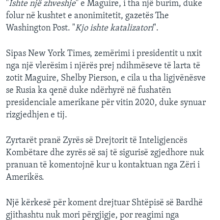
"
Ishte një zhveshje
" e Maguire, i tha një burim, duke
folur në kushtet e anonimitetit, gazetës The
Washington Post. "
Kjo ishte katalizatori
".
Sipas New York Times, zemërimi i presidentit u nxit
nga një vlerësim i njërës prej ndihmëseve të larta të
zotit Maguire, Shelby Pierson, e cila u tha ligjvënësve
se Rusia ka qenë duke ndërhyrë në fushatën
presidenciale amerikane për vitin 2020, duke synuar
rizgjedhjen e tij.
Zyrtarët pranë Zyrës së Drejtorit të Inteligjencës
Kombëtare dhe zyrës së saj të sigurisë zgjedhore nuk
pranuan të komentojnë kur u kontaktuan nga Zëri i
Amerikës.
Një kërkesë për koment drejtuar Shtëpisë së Bardhë
gjithashtu nuk mori përgjigje, por reagimi nga