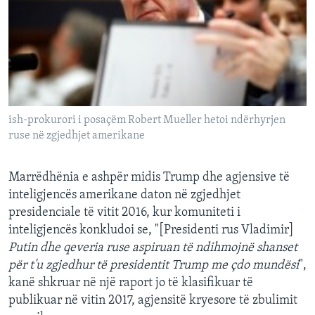
ish-prokurori i posaçëm Robert Mueller hetoi ndërhyrjen
ruse në zgjedhjet amerikane
Marrëdhënia e ashpër midis Trump dhe agjensive të
inteligjencës amerikane daton në zgjedhjet
presidenciale të vitit 2016, kur komuniteti i
inteligjencës konkludoi se, "[Presidenti rus Vladimir]
Putin dhe qeveria ruse aspiruan të ndihmojnë shanset
për t'u zgjedhur të presidentit Trump me çdo mundësi
",
kanë shkruar në një raport jo të klasifikuar të
publikuar në vitin 2017, agjensitë kryesore të zbulimit