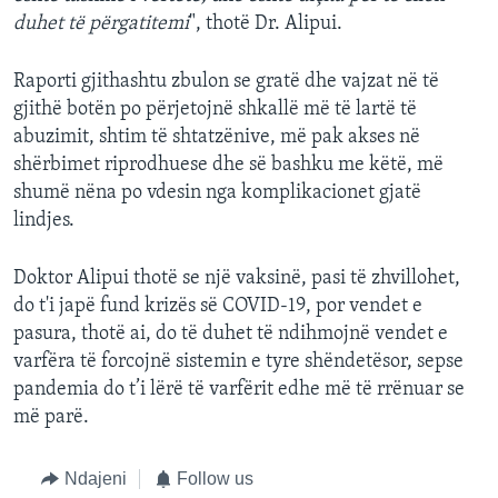
duhet të përgatitemi
", thotë Dr. Alipui.
Raporti gjithashtu zbulon se gratë dhe vajzat në të
gjithë botën po përjetojnë shkallë më të lartë të
abuzimit, shtim të shtatzënive, më pak akses në
shërbimet riprodhuese dhe së bashku me këtë, më
shumë nëna po vdesin nga komplikacionet gjatë
lindjes.
Doktor Alipui thotë se një vaksinë, pasi të zhvillohet,
do t'i japë fund krizës së COVID-19, por vendet e
pasura, thotë ai, do të duhet të ndihmojnë vendet e
varfëra të forcojnë sistemin e tyre shëndetësor, sepse
pandemia do t’i lërë të varfërit edhe më të rrënuar se
më parë.
Ndajeni
Follow us