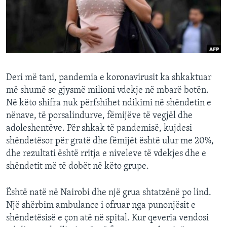
INTERVISTA
DITARI
Deri më tani, pandemia e koronavirusit ka shkaktuar
më shumë se gjysmë milioni vdekje në mbarë botën.
Në këto shifra nuk përfshihet ndikimi në shëndetin e
nënave, të porsalindurve, fëmijëve të vegjël dhe
adoleshentëve. Për shkak të pandemisë, kujdesi
shëndetësor për gratë dhe fëmijët është ulur me 20%,
dhe rezultati është rritja e niveleve të vdekjes dhe e
shëndetit më të dobët në këto grupe.
Është natë në Nairobi dhe një grua shtatzënë po lind.
Një shërbim ambulance i ofruar nga punonjësit e
shëndetësisë e çon atë në spital. Kur qeveria vendosi