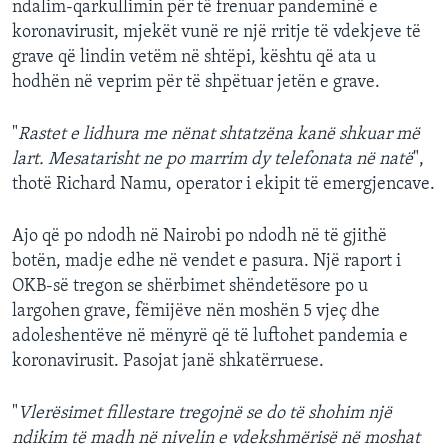
ndalim-qarkullimin për të frenuar pandeminë e
koronavirusit, mjekët vunë re një rritje të vdekjeve të
grave që lindin vetëm në shtëpi, kështu që ata u
hodhën në veprim për të shpëtuar jetën e grave.
"
Rastet e lidhura me nënat shtatzëna kanë shkuar më
lart. Mesatarisht ne po marrim dy telefonata në natë
",
thotë Richard Namu, operator i ekipit të emergjencave.
Ajo që po ndodh në Nairobi po ndodh në të gjithë
botën, madje edhe në vendet e pasura. Një raport i
OKB-së tregon se shërbimet shëndetësore po u
largohen grave, fëmijëve nën moshën 5 vjeç dhe
adoleshentëve në mënyrë që të luftohet pandemia e
koronavirusit. Pasojat janë shkatërruese.
"
Vlerësimet fillestare tregojnë se do të shohim një
ndikim të madh në nivelin e vdekshmërisë në moshat