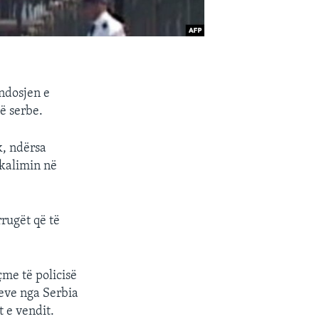
ndosjen e
ë serbe.
k, ndërsa
kalimin në
rugët që të
çme të policisë
eve nga Serbia
t e vendit.