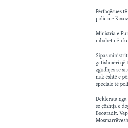
Përfaqësues të
policia e Koso
Ministria e Pu
mbahet nën kon
Sipas ministri
gatishmëri që
zgjidhjes së s
nuk është e pë
speciale të pol
Deklerata nga 
se çështja e d
Beogradit. Vep
Mosmarrëveshje