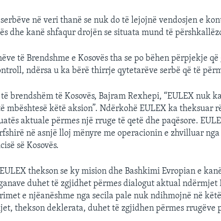
 serbëve në veri thanë se nuk do të lejojnë vendosjen e kont
vës dhe kanë shfaqur drojën se situata mund të përshkallëz
nëve të Brendshme e Kosovës tha se po bëhen përpjekje që 
troll, ndërsa u ka bërë thirrje qytetarëve serbë që të pë
t të brendshëm të Kosovës, Bajram Rexhepi, “EULEX nuk k
 të mbështesë këtë aksion”. Ndërkohë EULEX ka theksuar r
ituatës aktuale përmes një rruge të qetë dhe paqësore. EUL
rfshirë në asnjë lloj mënyre me operacionin e zhvilluar nga
icisë së Kosovës.
EULEX thekson se ky mision dhe Bashkimi Evropian e kanë
oganave duhet të zgjidhet përmes dialogut aktual ndërmjet 
rimet e njëanëshme nga secila pale nuk ndihmojnë në këtë
t, thekson deklerata, duhet të zgjidhen përmes rrugëve 