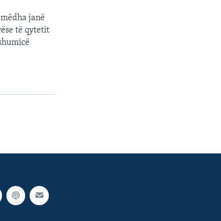
ë mëdha janë
se të qytetit
 shumicë