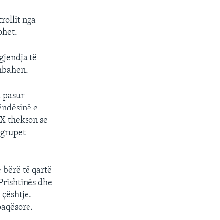
rollit nga
ohet.
gjendja të
rmbahen.
a pasur
ëndësinë e
EX thekson se
 grupet
 bërë të qartë
Prishtinës dhe
 çështje.
paqësore.