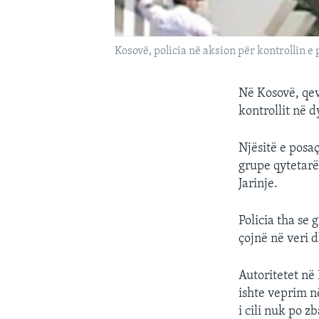
Kosovë, policia në aksion për kontrollin 
Në Kosovë, qev
kontrollit në 
Njësitë e posa
grupe qytetarë
Jarinje.
Policia tha se
çojnë në veri d
Autoritetet në
ishte veprim n
i cili nuk po 