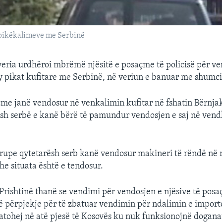
e pikëkalimeve me Serbinë
eria urdhëroi mbrëmë njësitë e posaçme të policisë për ve
dy pikat kufitare me Serbinë, në veriun e banuar me shumci
çme janë vendosur në venkalimin kufitar në fshatin Bërnja
sh serbë e kanë bërë të pamundur vendosjen e saj në vend
 grupe qytetarësh serb kanë vendosur makineri të rëndë në r
he situata është e tendosur.
 Prishtinë thanë se vendimi për vendosjen e njësive të posa
ë përpjekje për të zbatuar vendimin për ndalimin e import
zbatohej në atë pjesë të Kosovës ku nuk funksionojnë dogana