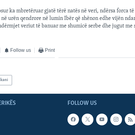
osur ka mbretëruar gjatë tërë natës në veri, ndërsa forca t
në urën qendrore në lumin Ibër që shënon edhe vijën ndarë
 ndërmjet veriut të banuar me shumicë serbe dhe jugut me
Follow us
Print
lkani
ERIKËS
FOLLOW US