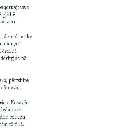
paqeruajtësve
ë gjithë
në veri.
ri demokratike
në mënyrë
 është i
ndërhyjnë në
erb, përfshirë
tefanoviç.
eria e Kosovës
ithshëm të
dhe vet zoti
im të tillë.