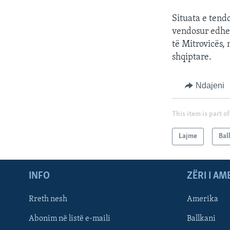
Situata e tend
vendosur edhe 
të Mitrovicës,
shqiptare.
Ndajeni
This item is part of
Lajme
Bal
INFO
ZËRI I AM
Rreth nesh
Amerika
Abonim në listë e-maili
Ballkani