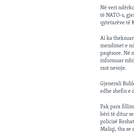
Në veri ndërko
të NATO-s, gjen
qytetarëve të 
Ai ka theksuar
mendimet e nd
paqësore. Në n
informuar mbi 
rast nevoje.
Gjenerali Buhl
edhe shefin e 
Pak para fillim
bëri të ditur 
policisë Resha
Maliqi, tha se