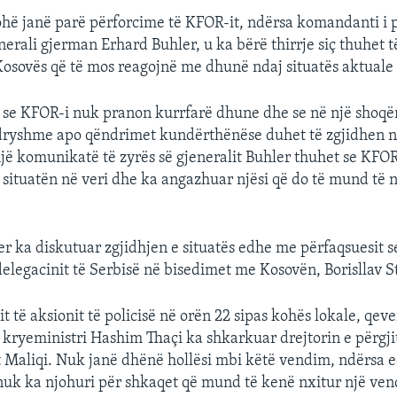
hë janë parë përforcime të KFOR-it, ndërsa komandanti i 
erali gjerman Erhard Buhler, u ka bërë thirrje siç thuhet t
Kosovës që të mos reagojnë me dhunë ndaj situatës aktuale 
 se KFOR-i nuk pranon kurrfarë dhune dhe se në një shoqë
ryshme apo qëndrimet kundërthënëse duhet të zgjidhen 
jë komunikatë të zyrës së gjeneralit Buhler thuhet se KFOR
situatën në veri dhe ka angazhuar njësi që do të mund të 
er ka diskutuar zgjidhjen e situatës edhe me përfaqsuesit s
delegacinit të Serbisë në bisedimet me Kosovën, Borisllav S
it të aksionit të policisë në orën 22 sipas kohës lokale, qev
se kryeministri Hashim Thaçi ka shkarkuar drejtorin e përgj
t Maliqi. Nuk janë dhënë hollësi mbi këtë vendim, ndërsa e
 nuk ka njohuri për shkaqet që mund të kenë nxitur një vend