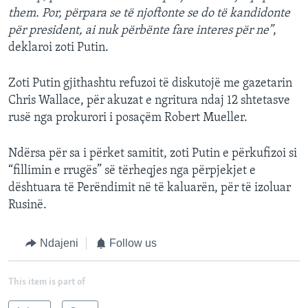
them. Por, përpara se të njoftonte se do të kandidonte
për president, ai nuk përbënte fare interes për ne”
,
deklaroi zoti Putin.
Zoti Putin gjithashtu refuzoi të diskutojë me gazetarin
Chris Wallace, për akuzat e ngritura ndaj 12 shtetasve
rusë nga prokurori i posaçëm Robert Mueller.
Ndërsa për sa i përket samitit, zoti Putin e përkufizoi si
“fillimin e rrugës” së tërheqjes nga përpjekjet e
dështuara të Perëndimit në të kaluarën, për të izoluar
Rusinë.
Ndajeni
Follow us
This item is part of