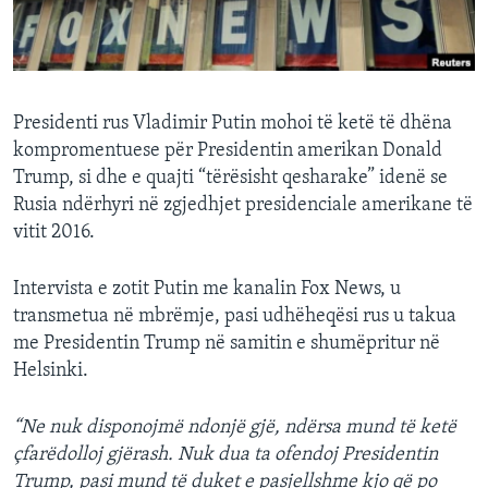
INTERVISTA
DITARI
Presidenti rus Vladimir Putin mohoi të ketë të dhëna
kompromentuese për Presidentin amerikan Donald
Trump, si dhe e quajti “tërësisht qesharake” idenë se
Rusia ndërhyri në zgjedhjet presidenciale amerikane të
vitit 2016.
Intervista e zotit Putin me kanalin Fox News, u
transmetua në mbrëmje, pasi udhëheqësi rus u takua
me Presidentin Trump në samitin e shumëpritur në
Helsinki.
“Ne nuk disponojmë ndonjë gjë, ndërsa mund të ketë
çfarëdolloj gjërash. Nuk dua ta ofendoj Presidentin
Trump, pasi mund të duket e pasjellshme kjo që po