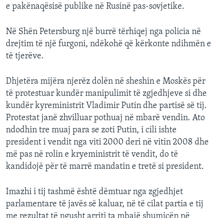
e pakënaqësisë publike në Rusinë pas-sovjetike.
Në Shën Petersburg një burrë tërhiqej nga policia në
drejtim të një furgoni, ndëkohë që kërkonte ndihmën e
të tjerëve.
Dhjetëra mijëra njerëz dolën në sheshin e Moskës për
të protestuar kundër manipulimit të zgjedhjeve si dhe
kundër kyreministrit Vladimir Putin dhe partisë së tij.
Protestat janë zhvilluar pothuaj në mbarë vendin. Ato
ndodhin tre muaj para se zoti Putin, i cili ishte
president i vendit nga viti 2000 deri në vitin 2008 dhe
më pas në rolin e kryeministrit të vendit, do të
kandidojë për të marrë mandatin e tretë si president.
Imazhi i tij tashmë është dëmtuar nga zgjedhjet
parlamentare të javës së kaluar, në të cilat partia e tij
me rezultat të ngusht arriti ta mbajë shumicën në