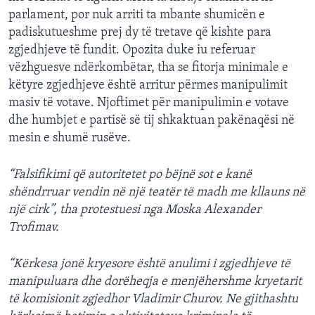
parlament, por nuk arriti ta mbante shumicën e
padiskutueshme prej dy të tretave që kishte para
zgjedhjeve të fundit. Opozita duke iu referuar
vëzhguesve ndërkombëtar, tha se fitorja minimale e
këtyre zgjedhjeve është arritur përmes manipulimit
masiv të votave. Njoftimet për manipulimin e votave
dhe humbjet e partisë së tij shkaktuan pakënaqësi në
mesin e shumë rusëve.
“Falsifikimi që autoritetet po bëjnë sot e kanë
shëndrruar vendin në një teatër të madh me kllauns në
një cirk”, tha protestuesi nga Moska Alexander
Trofimav.
“Kërkesa jonë kryesore është anulimi i zgjedhjeve të
manipuluara dhe dorëheqja e menjëhershme kryetarit
të komisionit zgjedhor Vladimir Churov. Ne gjithashtu