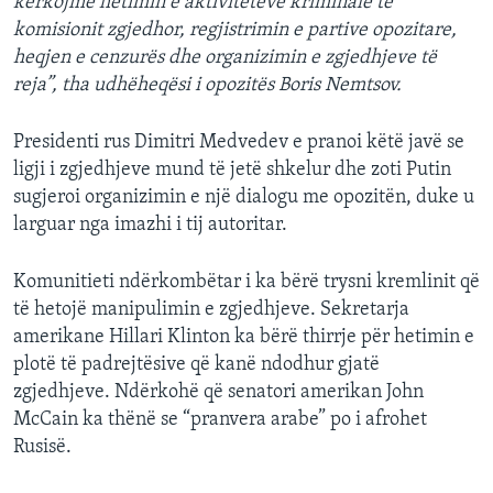
kërkojmë hetimin e aktiviteteve kriminale të
komisionit zgjedhor, regjistrimin e partive opozitare,
heqjen e cenzurës dhe organizimin e zgjedhjeve të
reja”, tha udhëheqësi i opozitës Boris Nemtsov.
Presidenti rus Dimitri Medvedev e pranoi këtë javë se
ligji i zgjedhjeve mund të jetë shkelur dhe zoti Putin
sugjeroi organizimin e një dialogu me opozitën, duke u
larguar nga imazhi i tij autoritar.
Komunitieti ndërkombëtar i ka bërë trysni kremlinit që
të hetojë manipulimin e zgjedhjeve. Sekretarja
amerikane Hillari Klinton ka bërë thirrje për hetimin e
plotë të padrejtësive që kanë ndodhur gjatë
zgjedhjeve. Ndërkohë që senatori amerikan John
McCain ka thënë se “pranvera arabe” po i afrohet
Rusisë.