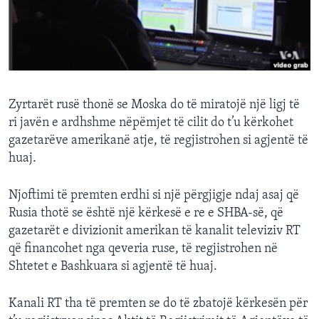
INTERVISTA
DITARI
Zyrtarët rusë thonë se Moska do të miratojë një ligj të
ri javën e ardhshme nëpëmjet të cilit do t’u kërkohet
gazetarëve amerikanë atje, të regjistrohen si agjentë të
huaj.
Njoftimi të premten erdhi si një përgjigje ndaj asaj që
Rusia thotë se është një kërkesë e re e SHBA-së, që
gazetarët e divizionit amerikan të kanalit televiziv RT
që financohet nga qeveria ruse, të regjistrohen në
Shtetet e Bashkuara si agjentë të huaj.
Kanali RT tha të premten se do të zbatojë kërkesën për