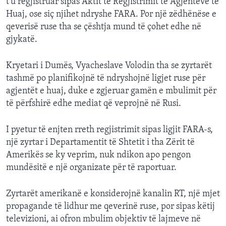
t’u regjistruar sipas Aktit të Regjistrimit të Agjentëve të
Huaj, ose siç njihet ndryshe FARA. Por një zëdhënëse e
qeverisë ruse tha se çështja mund të çohet edhe në
gjykatë.
Kryetari i Dumës, Vyacheslave Volodin tha se zyrtarët
tashmë po planifikojnë të ndryshojnë ligjet ruse për
agjentët e huaj, duke e zgjeruar gamën e mbulimit për
të përfshirë edhe mediat që veprojnë në Rusi.
I pyetur të enjten rreth regjistrimit sipas ligjit FARA-s,
një zyrtar i Departamentit të Shtetit i tha Zërit të
Amerikës se ky veprim, nuk ndikon apo pengon
mundësitë e një organizate për të raportuar.
Zyrtarët amerikanë e konsiderojnë kanalin RT, një mjet
propagande të lidhur me qeverinë ruse, por sipas këtij
televizioni, ai ofron mbulim objektiv të lajmeve në