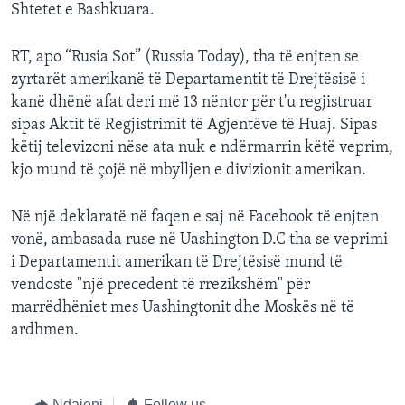
Shtetet e Bashkuara.
RT, apo “Rusia Sot” (Russia Today), tha të enjten se
zyrtarët amerikanë të Departamentit të Drejtësisë i
kanë dhënë afat deri më 13 nëntor për t'u regjistruar
sipas Aktit të Regjistrimit të Agjentëve të Huaj. Sipas
këtij televizoni nëse ata nuk e ndërmarrin këtë veprim,
kjo mund të çojë në mbylljen e divizionit amerikan.
Në një deklaratë në faqen e saj në Facebook të enjten
vonë, ambasada ruse në Uashington D.C tha se veprimi
i Departamentit amerikan të Drejtësisë mund të
vendoste "një precedent të rrezikshëm" për
marrëdhëniet mes Uashingtonit dhe Moskës në të
ardhmen.
Ndajeni
Follow us