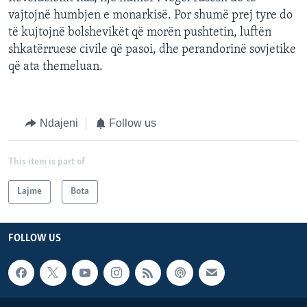
vajtojnë humbjen e monarkisë. Por shumë prej tyre do
të kujtojnë bolshevikët që morën pushtetin, luftën
shkatërruese civile që pasoi, dhe perandorinë sovjetike
që ata themeluan.
Ndajeni
Follow us
This item is part of
Lajme
Bota
FOLLOW US