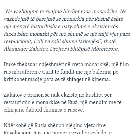
"Ne vazhdojmë të ruajmë bindjet tona monarkike. Ne
vazhdojmë të besojmë se monarkia për Rusinë është
një mënyrë historikisht e natyrshme e ekzistencës.
Rusia ishte monarki për më shumë se një mijë vjet para
revolucionit, i cili na solli shumë fatkeqësi", thotë
Alexander Zakatov, Drejtor i Shtëpisë Mbretërore.
Duke theksuar ndjeshmërinë rreth monarkisë, një film
rus mbi aferën e Carit të fundit me një balerinë po
kritikohet madje para se të shfaqet në kinema.
Zakatov e pranon se nuk ekzistojnë kushtet për
restaurimin e monarkisë në Rusi, një mendim me të
cilin janë dakord shumica e rusëve.
Ndërkohë që Rusia shënon njëqind vjetorin e
Revolucionit Rus, një numër i vogël rusësh do të