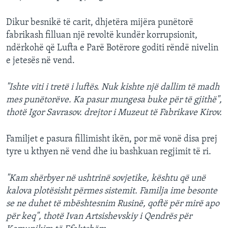
Dikur besnikë të carit, dhjetëra mijëra punëtorë
fabrikash filluan një revoltë kundër korrupsionit,
ndërkohë që Lufta e Parë Botërore goditi rëndë nivelin
e jetesës në vend.
"Ishte viti i tretë i luftës. Nuk kishte një dallim të madh
mes punëtorëve. Ka pasur mungesa buke për të gjithë",
thotë Igor Savrasov. drejtor i Muzeut të Fabrikave Kirov.
Familjet e pasura fillimisht ikën, por më vonë disa prej
tyre u kthyen në vend dhe iu bashkuan regjimit të ri.
"Kam shërbyer në ushtrinë sovjetike, kështu që unë
kalova plotësisht përmes sistemit. Familja ime besonte
se ne duhet të mbështesnim Rusinë, qoftë për mirë apo
për keq", thotë Ivan Artsishevskiy i Qendrës për