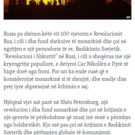
INTERVISTA
DITARI
Rusia po shënon këtë vit 100 vjetorin e Revolucionit
Rus, i cili i dha fund shekujve të monarkisë dhe çoi në
ngritjen e një perandorie të re, Bashkimin Sovjetik.
"Revolucioni i Shkurtit" në Rusi, i cili u shoqërua me një
kryengritje popullore, e detyroi Car Nikollën e Dytë të
hiqte dorë nga froni. Por sot ka ende rusë që e
konsiderojnë monarkinë si të shenjtë, dhe madje disa
prej tyre shpresojnë në kthimin e saj.
Njëqind vjet më parë në Shën Petersburg, një
revolucion i dha fund monarkisë dhe çoi në krijimin e
një qeverie të përkohshme që muaj më vonë u përmbys
nga bolshevikët. Kjo më pas çoi në krijimin e Bashkimit
Sovjetik dhe përhapjen globale të komunizmit.