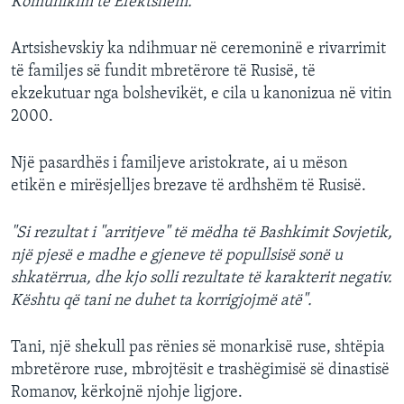
Komunikim të Efektshëm.
Artsishevskiy ka ndihmuar në ceremoninë e rivarrimit
të familjes së fundit mbretërore të Rusisë, të
ekzekutuar nga bolshevikët, e cila u kanonizua në vitin
2000.
Një pasardhës i familjeve aristokrate, ai u mëson
etikën e mirësjelljes brezave të ardhshëm të Rusisë.
"Si rezultat i "arritjeve" të mëdha të Bashkimit Sovjetik,
një pjesë e madhe e gjeneve të popullsisë sonë u
shkatërrua, dhe kjo solli rezultate të karakterit negativ.
Kështu që tani ne duhet ta korrigjojmë atë".
Tani, një shekull pas rënies së monarkisë ruse, shtëpia
mbretërore ruse, mbrojtësit e trashëgimisë së dinastisë
Romanov, kërkojnë njohje ligjore.