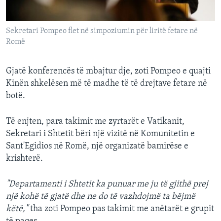
Sekretari Pompeo flet në simpoziumin për liritë fetare në
Romë
Gjatë konferencës të mbajtur dje, zoti Pompeo e quajti
Kinën shkelësen më të madhe të të drejtave fetare në
botë.
Të enjten, para takimit me zyrtarët e Vatikanit,
Sekretari i Shtetit bëri një vizitë në Komunitetin e
Sant'Egidios në Romë, një organizatë bamirëse e
krishterë.
"Departamenti i Shtetit ka punuar me ju të gjithë
prej
një kohë të gjatë
dhe
ne do të vazhdojmë ta bëjmë
këtë,"
tha zoti Pompeo pas takimit me anëtarët e grupit