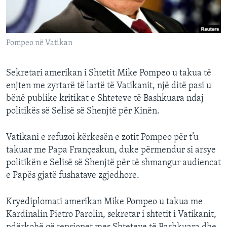
INTERVISTA
DITARI
Pompeo në Vatikan
Sekretari amerikan i Shtetit Mike Pompeo u takua të
enjten me zyrtarë të lartë të Vatikanit, një ditë pasi u
bënë publike kritikat e Shteteve të Bashkuara ndaj
politikës së Selisë së Shenjtë për Kinën.
Vatikani e refuzoi kërkesën e zotit Pompeo për t’u
takuar me Papa Françeskun, duke përmendur si arsye
politikën e Selisë së Shenjtë për të shmangur audiencat
e Papës gjatë fushatave zgjedhore.
Kryediplomati amerikan Mike Pompeo u takua me
Kardinalin Pietro Parolin, sekretar i shtetit i Vatikanit,