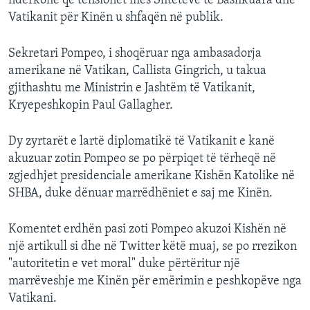
ndërkohë që tensionet mes Shteteve të Bashkuara dhe
Vatikanit për Kinën u shfaqën në publik.
Sekretari Pompeo, i shoqëruar nga ambasadorja
amerikane në Vatikan, Callista Gingrich, u takua
gjithashtu me Ministrin e Jashtëm të Vatikanit,
Kryepeshkopin Paul Gallagher.
Dy zyrtarët e lartë diplomatikë të Vatikanit e kanë
akuzuar zotin Pompeo se po përpiqet të tërheqë në
zgjedhjet presidenciale amerikane Kishën Katolike në
SHBA, duke dënuar marrëdhëniet e saj me Kinën.
Komentet erdhën pasi zoti Pompeo akuzoi Kishën në
një artikull si dhe në Twitter këtë muaj, se po rrezikon
"autoritetin e vet moral" duke përtëritur një
marrëveshje me Kinën për emërimin e peshkopëve nga
Vatikani.