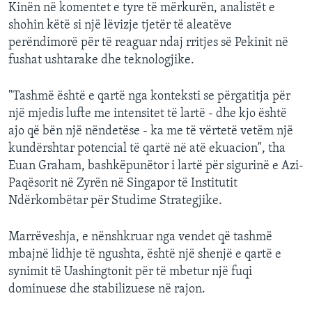
Kinën në komentet e tyre të mërkurën, analistët e
shohin këtë si një lëvizje tjetër të aleatëve
perëndimorë për të reaguar ndaj rritjes së Pekinit në
fushat ushtarake dhe teknologjike.
"Tashmë është e qartë nga konteksti se përgatitja për
një mjedis lufte me intensitet të lartë - dhe kjo është
ajo që bën një nëndetëse - ka me të vërtetë vetëm një
kundërshtar potencial të qartë në atë ekuacion", tha
Euan Graham, bashkëpunëtor i lartë për sigurinë e Azi-
Paqësorit në Zyrën në Singapor të Institutit
Ndërkombëtar për Studime Strategjike.
Marrëveshja, e nënshkruar nga vendet që tashmë
mbajnë lidhje të ngushta, është një shenjë e qartë e
synimit të Uashingtonit për të mbetur një fuqi
dominuese dhe stabilizuese në rajon.