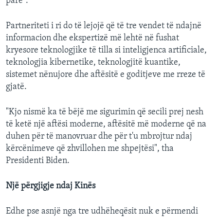
parë".
Partneriteti i ri do të lejojë që të tre vendet të ndajnë
informacion dhe ekspertizë më lehtë në fushat
kryesore teknologjike të tilla si inteligjenca artificiale,
teknologjia kibernetike, teknologjitë kuantike,
sistemet nënujore dhe aftësitë e goditjeve me rreze të
gjatë.
"Kjo nismë ka të bëjë me sigurimin që secili prej nesh
të ketë një aftësi moderne, aftësitë më moderne që na
duhen për të manovruar dhe për t'u mbrojtur ndaj
kërcënimeve që zhvillohen me shpejtësi", tha
Presidenti Biden.
Një përgjigje ndaj Kinës
Edhe pse asnjë nga tre udhëheqësit nuk e përmendi