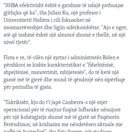
"SHBA efektivisht është e gatshme të ndajë pothuajse
gjithçka që ka", tha Julian Ku, një profesor i
Universitetit Hofstra i cili fokusohet në
mosmarrëveshjet dhe ligjin ndërkombëtar. "Ajo e ngre,
atë që tashmë është një aleancë shumë e thellë, në një
nivel tjetër".
Flota e re, të cilën një zyrtar i administratës Biden e
përshkroi se kishte karakteristikat e "fshehtësisë,
shpejtësisë, manovrimit, mbijetesës", do të ketë një
gamë më të gjerë dhe mund të qëndrojë nën sipërfaqe
për periudha të gjata.
"Taktikisht, kjo do t'i japë Canberra-s një mjet
operacional për të ruajtur fuqinë luftarake nënujore
për një kohëzgjatje shumë më të gjatë në Paqësorin
Perëndimor, në krahasim me nëndetësen aktuale me