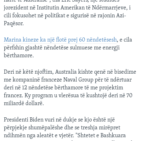
naftë të Australisë", tha Eric Sayers, një studiues
jorezident në Institutin Amerikan të Ndërmarrjeve, i
cili fokusohet në politikat e sigurisë në rajonin Azi-
Paqësor.
Marina kineze ka një flotë prej 60 nëndetësesh
, e cila
përfshin gjashtë nëndetëse sulmuese me energji
bërthamore.
Deri në këtë njoftim, Australia kishte qenë në bisedime
me kompaninë franceze Naval Group për të ndërtuar
deri në 12 nëndetëse bërthamore të me projektim
francez. Ky program u vlerësua të kushtojë deri në 70
miliardë dollarë.
Presidenti Biden vuri në dukje se kjo është një
përpjekje shumëpalëshe dhe se treshja mirëpret
ndihmën nga aleatët e vjetër. "Shtetet e Bashkuara