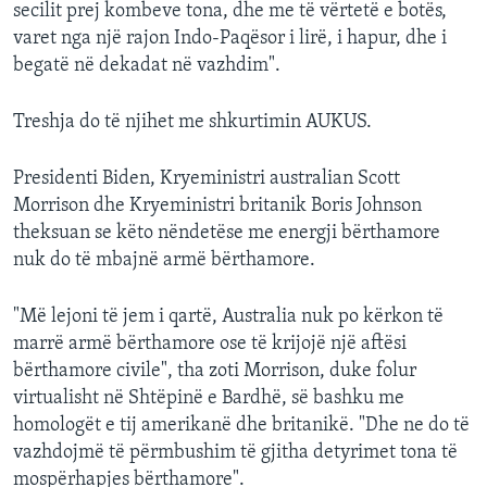
secilit prej kombeve tona, dhe me të vërtetë e botës,
varet nga një rajon Indo-Paqësor i lirë, i hapur, dhe i
begatë në dekadat në vazhdim".
Treshja do të njihet me shkurtimin AUKUS.
Presidenti Biden, Kryeministri australian Scott
Morrison dhe Kryeministri britanik Boris Johnson
theksuan se këto nëndetëse me energji bërthamore
nuk do të mbajnë armë bërthamore.
"Më lejoni të jem i qartë, Australia nuk po kërkon të
marrë armë bërthamore ose të krijojë një aftësi
bërthamore civile", tha zoti Morrison, duke folur
virtualisht në Shtëpinë e Bardhë, së bashku me
homologët e tij amerikanë dhe britanikë. "Dhe ne do të
vazhdojmë të përmbushim të gjitha detyrimet tona të
mospërhapjes bërthamore".