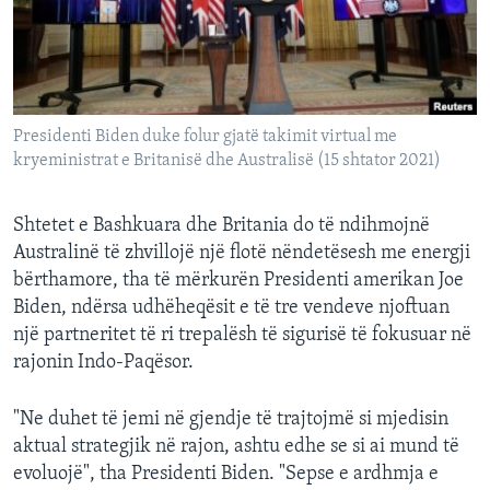
INTERVISTA
DITARI
Presidenti Biden duke folur gjatë takimit virtual me
kryeministrat e Britanisë dhe Australisë (15 shtator 2021)
Shtetet e Bashkuara dhe Britania do të ndihmojnë
Australinë të zhvillojë një flotë nëndetësesh me energji
bërthamore, tha të mërkurën Presidenti amerikan Joe
Biden, ndërsa udhëheqësit e të tre vendeve njoftuan
një partneritet të ri trepalësh të sigurisë të fokusuar në
rajonin Indo-Paqësor.
"Ne duhet të jemi në gjendje të trajtojmë si mjedisin
aktual strategjik në rajon, ashtu edhe se si ai mund të
evoluojë", tha Presidenti Biden. "Sepse e ardhmja e