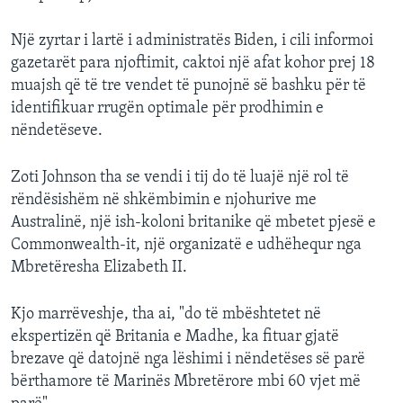
Një zyrtar i lartë i administratës Biden, i cili informoi
gazetarët para njoftimit, caktoi një afat kohor prej 18
muajsh që të tre vendet të punojnë së bashku për të
identifikuar rrugën optimale për prodhimin e
nëndetëseve.
Zoti Johnson tha se vendi i tij do të luajë një rol të
rëndësishëm në shkëmbimin e njohurive me
Australinë, një ish-koloni britanike që mbetet pjesë e
Commonwealth-it, një organizatë e udhëhequr nga
Mbretëresha Elizabeth II.
Kjo marrëveshje, tha ai, "do të mbështetet në
ekspertizën që Britania e Madhe, ka fituar gjatë
brezave që datojnë nga lëshimi i nëndetëses së parë
bërthamore të Marinës Mbretërore mbi 60 vjet më