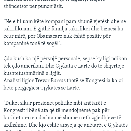
shëndetsor për punonjësit.
"Ne e filluam këtë kompani para shumë vjetësh dhe ne
sakrifikuam. E gjithë familja sakrifikoi dhe biznesi ka
ecur mirë, por Obamacare nuk është pozitiv për
kompaninë tonë të vogël".
Çdo kush ka një përvojë personale, sepse ky ligj ndikon
tek çdo amerikan. Dhe Gjykata e Lartë do të shqyrtojë
kushtetushmërinë e ligjit.
Analisti ligjor Trevor Burrus thotë se Kongresi ia kaloi
këtë përgjegjësi Gjykatës së Lartë.
"Duket sikur presionet politike mbi anëtarët e
Kongresit i bënë ata që të mendojnëmë pak për
kushtetutën e ndoshta më shumë rreth zgjedhjeve të
ardhshme. Dhe kjo është arsyeja që anëtarët e Gjykatës