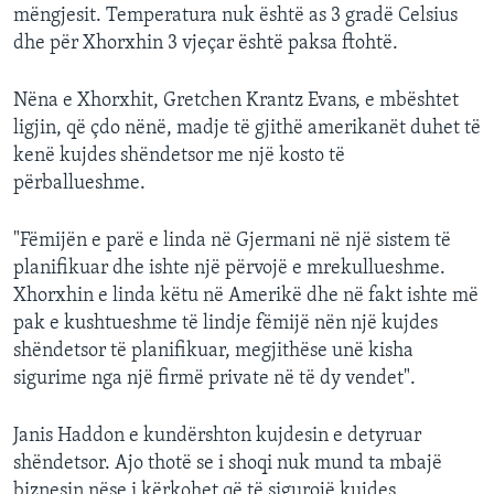
mëngjesit. Temperatura nuk është as 3 gradë Celsius
dhe për Xhorxhin 3 vjeçar është paksa ftohtë.
Nëna e Xhorxhit, Gretchen Krantz Evans, e mbështet
ligjin, që çdo nënë, madje të gjithë amerikanët duhet të
kenë kujdes shëndetsor me një kosto të
përballueshme.
"Fëmijën e parë e linda në Gjermani në një sistem të
planifikuar dhe ishte një përvojë e mrekullueshme.
Xhorxhin e linda këtu në Amerikë dhe në fakt ishte më
pak e kushtueshme të lindje fëmijë nën një kujdes
shëndetsor të planifikuar, megjithëse unë kisha
sigurime nga një firmë private në të dy vendet".
Janis Haddon e kundërshton kujdesin e detyruar
shëndetsor. Ajo thotë se i shoqi nuk mund ta mbajë
biznesin nëse i kërkohet që të sigurojë kujdes