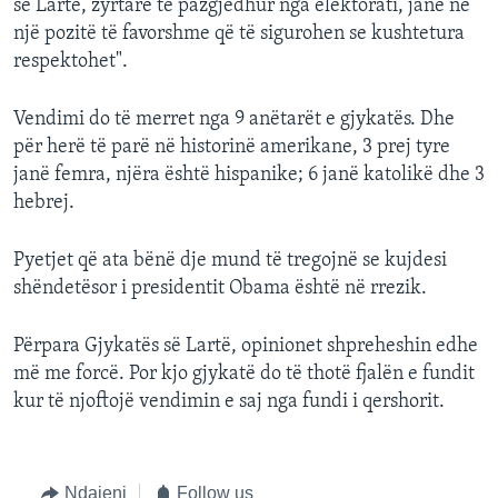
së Lartë, zyrtarë të pazgjedhur nga elektorati, janë në
një pozitë të favorshme që të sigurohen se kushtetura
respektohet".
Vendimi do të merret nga 9 anëtarët e gjykatës. Dhe
për herë të parë në historinë amerikane, 3 prej tyre
janë femra, njëra është hispanike; 6 janë katolikë dhe 3
hebrej.
Pyetjet që ata bënë dje mund të tregojnë se kujdesi
shëndetësor i presidentit Obama është në rrezik.
Përpara Gjykatës së Lartë, opinionet shpreheshin edhe
më me forcë. Por kjo gjykatë do të thotë fjalën e fundit
kur të njoftojë vendimin e saj nga fundi i qershorit.
Ndajeni
Follow us