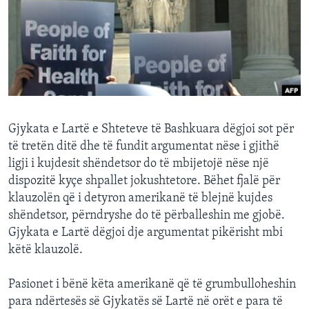
INTERVISTA
DITARI
Gjykata e Lartë e Shteteve të Bashkuara dëgjoi sot për
të tretën ditë dhe të fundit argumentat nëse i gjithë
ligji i kujdesit shëndetsor do të mbijetojë nëse një
dispozitë kyçe shpallet jokushtetore. Bëhet fjalë për
klauzolën që i detyron amerikanë të blejnë kujdes
shëndetsor, përndryshe do të përballeshin me gjobë.
Gjykata e Lartë dëgjoi dje argumentat pikërisht mbi
këtë klauzolë.
Pasionet i bënë këta amerikanë që të grumbulloheshin
para ndërtesës së Gjykatës së Lartë në orët e para të