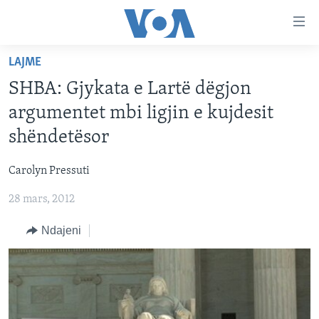
Lidhje
Kalo
në
LAJME
faqen
FAQJA KRYESORE
kryesore
SHBA: Gjykata e Lartë dëgjon
KATEGORITË
Kalo
argumentet mbi ligjin e kujdesit
tek
DITARI
AMERIKA
shëndetësor
faqja
BALLKANI
kryesore
Learning English
Carolyn Pressuti
Kalo
EVROPA
tek
28 mars, 2012
FOLLOW US
BOTA
kërkimi
Ndajeni
MJEDISI
KULTURË
Gjuhët
SHKENCË DHE TEKNOLOGJI
SHËNDETËSI