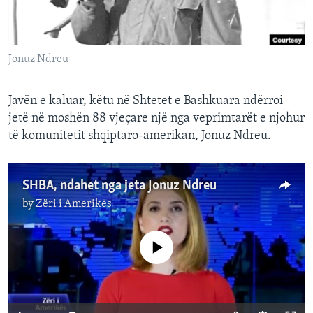
INTERVISTA
DITARI
Jonuz Ndreu
Javën e kaluar, këtu në Shtetet e Bashkuara ndërroi
jetë në moshën 88 vjeçare një nga veprimtarët e njohur
të komunitetit shqiptaro-amerikan, Jonuz Ndreu.
SHBA, ndahet nga jeta Jonuz Ndreu
by
Zëri i Amerikës
No media source currently available