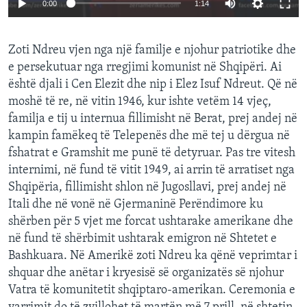
0:00
1:14
Zoti Ndreu vjen nga një familje e njohur patriotike dhe
e persekutuar nga rregjimi komunist në Shqipëri. Ai
është djali i Cen Elezit dhe nip i Elez Isuf Ndreut. Që në
moshë të re, në vitin 1946, kur ishte vetëm 14 vjeç,
familja e tij u internua fillimisht në Berat, prej andej në
kampin famëkeq të Telepenës dhe më tej u dërgua në
fshatrat e Gramshit me punë të detyruar. Pas tre vitesh
internimi, në fund të vitit 1949, ai arrin të arratiset nga
Shqipëria, fillimisht shlon në Jugosllavi, prej andej në
Itali dhe në vonë në Gjermaninë Perëndimore ku
shërben për 5 vjet me forcat ushtarake amerikane dhe
në fund të shërbimit ushtarak emigron në Shtetet e
Bashkuara. Në Amerikë zoti Ndreu ka qënë veprimtar i
shquar dhe anëtar i kryesisë së organizatës së njohur
Vatra të komunitetit shqiptaro-amerikan. Ceremonia e