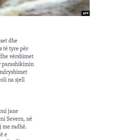
eset dhe
 të tyre për
edhe vërshimet
r parashikimin
r ndryshimet
li na sjell
oni jane
mi Severn, në
uj me radhë.
ë e