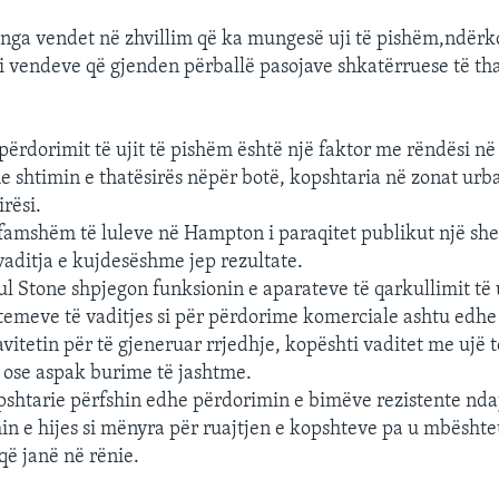
 nga vendet në zhvillim që ka mungesë uji të pishëm,ndërk
i vendeve që gjenden përballë pasojave shkatërruese të tha
ërdorimit të ujit të pishëm është një faktor me rëndësi në 
e shtimin e thatësirës nëpër botë, kopshtaria në zonat urba
irësi.
famshëm të luleve në Hampton i paraqitet publikut një sh
 vaditja e kujdesëshme jep rezultate.
ul Stone shpjegon funksionin e aparateve të qarkullimit të 
stemeve të vaditjes si për përdorime komerciale ashtu edhe
vitetin për të gjeneruar rrjedhje, kopështi vaditet me ujë t
ose aspak burime të jashtme.
shtarie përfshin edhe përdorimin e bimëve rezistente ndaj 
in e hijes si mënyra për ruajtjen e kopshteve pa u mbësht
 që janë në rënie.