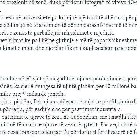
e erozionit në zonë, duke përdorur fotografi të viteve 40
.
arësh në universitete po krijojnë një fond të dhënash për 
e qëllim që në të ardhmen të bëhen parashikime më të mir
ët e zonës të përballojnë ndryshimet e mjedisit.
t klimatike po i bëjnë gjithnjë e më të paparishikueshme 
hikimet e motit dhe një planifikim i kujdesëshëm janë tepë
 madhe në 50 vjet që ka goditur rajonet perëndimore, qen
 Kinës, ka sjellë mungesa të ujit të pishëm për 10 milionë b
ike prej 9 miliardë jenësh.
 ujin e pishëm, Pekini ka ndërmarrë pojekte për filtrimin 
a për larje, për vaditje dhe për pastrimet industriale.
pastrimit të ujrave të zeza në Gaobeidian, më i madhi i këti
imit më të madh të ujrave të zeza të qytetit. Pas veçimit të 
e të zeza transportohen për t’u përdorur si fertilizatorë në