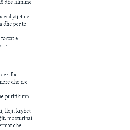
-të dhe filmime
përmbytjet në
a dhe për të
forcat e
r të
dore dhe
anorë dhe një
dhe purifikimn
j lloji, kryhet
ujit, mbeturinat
 fermat dhe