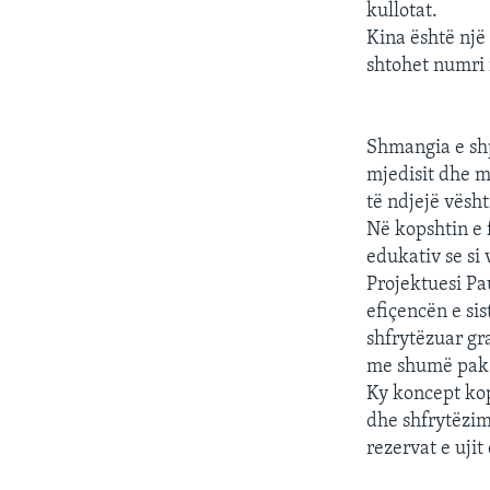
kullotat.
Kina është një
shtohet numri 
Shmangia e shp
mjedisit dhe m
të ndjejë vësht
Në kopshtin e 
edukativ se si
Projektuesi Pa
efiçencën e si
shfrytëzuar gra
me shumë pak 
Ky koncept kop
dhe shfrytëzim
rezervat e ujit