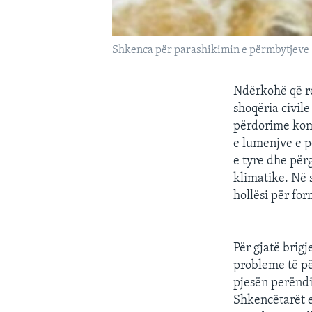
Shkenca për parashikimin e përmbytjeve
Ndërkohë që re
shoqëria civil
përdorime kome
e lumenjve e p
e tyre dhe për
klimatike. Në s
hollësi për for
Për gjatë brigj
probleme të p
pjesën perëndi
Shkencëtarët e