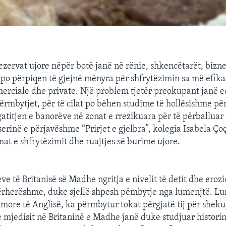
zervat ujore nëpër botë janë në rënie, shkencëtarët, bizn
e po përpiqen të gjejnë mënyra për shfrytëzimin sa më efikas
rciale dhe private. Një problem tjetër preokupant janë 
ërmbytjet, për të cilat po bëhen studime të hollësishme pë
gatitjen e banorëve në zonat e rrezikuara për të përballua
erinë e përjavëshme “Prirjet e gjelbra”, kolegia Isabela Çoço
mat e shfrytëzimit dhe ruajtjes së burime ujore.
eve të Britanisë së Madhe ngritja e nivelit të detit dhe erozi
ërherëshme, duke sjellë shpesh pëmbytje nga lumenjtë. Lu
more të Anglisë, ka përmbytur tokat përgjatë tij për shek
 mjedisit në Britaninë e Madhe janë duke studjuar historin