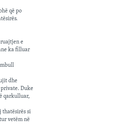
ohë që po
tësirës.
ruajtjen e
ne ka filluar
embull
ujit dhe
 private. Duke
ë qarkulluar,
thatësirës si
etur vetëm në