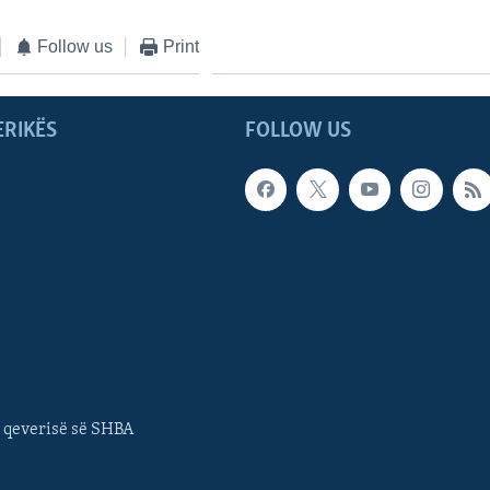
Follow us
Print
ERIKËS
FOLLOW US
 qeverisë së SHBA