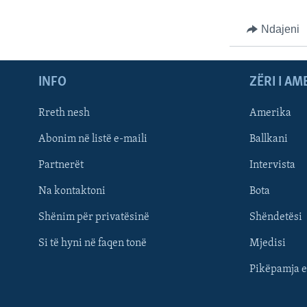
Ndajeni
INFO
ZËRI I AM
Rreth nesh
Amerika
Abonim në listë e-maili
Ballkani
Partnerët
Intervista
Learning English
Na kontaktoni
Bota
FOLLOW US
Shënim për privatësinë
Shëndetësi
Si të hyni në faqen tonë
Mjedisi
Pikëpamja e
Gjuhët