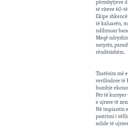
përmbytjeve dh
të viteve 60-të
Ekipe shkencët
të kaluarën, m
ndihmuar banor
Meqë ndryshime
natyrës, paras
rëndësishëm.
Thatësira më e
verilindore të
humbje ekonom
Për të kursyer
e ujrave të zez
Në impiantin e 
pastrimi i vëll
solide të ujrav