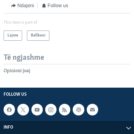
Ndajeni
Follow us
This item is part of
Lajme
Ballkani
Të ngjashme
Opinioni juaj
FOLLOW US
INFO