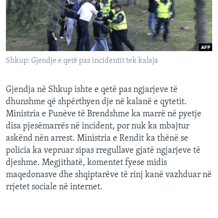
INTERVISTA
DITARI
Shkup: Gjendje e qetë pas incidentit tek kalaja
Gjendja në Shkup ishte e qetë pas ngjarjeve të
dhunshme që shpërthyen dje në kalanë e qytetit.
Ministria e Punëve të Brendshme ka marrë në pyetje
disa pjesëmarrës në incident, por nuk ka mbajtur
askënd nën arrest. Ministria e Rendit ka thënë se
policia ka vepruar sipas rregullave gjatë ngjarjeve të
djeshme. Megjithatë, komentet fyese midis
maqedonasve dhe shqiptarëve të rinj kanë vazhduar në
rrjetet sociale në internet.