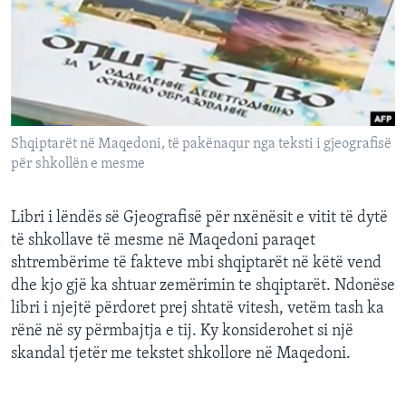
INTERVISTA
DITARI
Shqiptarët në Maqedoni, të pakënaqur nga teksti i gjeografisë
për shkollën e mesme
Libri i lëndës së Gjeografisë për nxënësit e vitit të dytë
të shkollave të mesme në Maqedoni paraqet
shtrembërime të fakteve mbi shqiptarët në këtë vend
dhe kjo gjë ka shtuar zemërimin te shqiptarët. Ndonëse
libri i njejtë përdoret prej shtatë vitesh, vetëm tash ka
rënë në sy përmbajtja e tij. Ky konsiderohet si një
skandal tjetër me tekstet shkollore në Maqedoni.