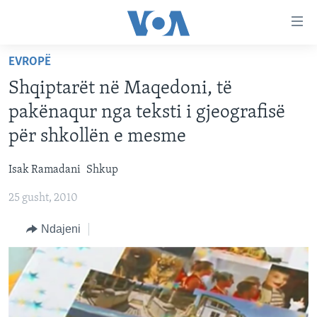
Lidhje
Kalo
në
EVROPË
faqen
FAQJA KRYESORE
kryesore
Shqiptarët në Maqedoni, të
KATEGORITË
Kalo
pakënaqur nga teksti i gjeografisë
tek
DITARI
AMERIKA
për shkollën e mesme
faqja
BALLKANI
kryesore
Learning English
Isak Ramadani
Shkup
Kalo
EVROPA
tek
25 gusht, 2010
FOLLOW US
BOTA
kërkimi
Ndajeni
MJEDISI
KULTURË
Gjuhët
SHKENCË DHE TEKNOLOGJI
SHËNDETËSI