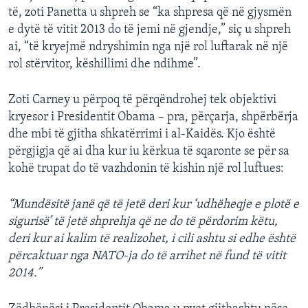
të, zoti Panetta u shpreh se “ka shpresa që në gjysmën
e dytë të vitit 2013 do të jemi në gjendje,” siç u shpreh
ai, “të kryejmë ndryshimin nga një rol luftarak në një
rol stërvitor, këshillimi dhe ndihme”.
Zoti Carney u përpoq të përqëndrohej tek objektivi
kryesor i Presidentit Obama – pra, përçarja, shpërbërja
dhe mbi të gjitha shkatërrimi i al-Kaidës. Kjo është
përgjigja që ai dha kur iu kërkua të sqaronte se për sa
kohë trupat do të vazhdonin të kishin një rol luftues:
“Mundësitë janë që të jetë deri kur ‘udhëheqje e plotë e
sigurisë’ të jetë shprehja që ne do të përdorim këtu,
deri kur ai kalim të realizohet, i cili ashtu si edhe është
përcaktuar nga NATO-ja do të arrihet në fund të vitit
2014.”