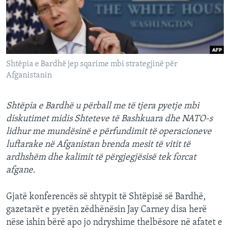
INTERVISTA
DITARI
Shtëpia e Bardhë jep sqarime mbi strategjinë për
Afganistanin
Shtëpia e Bardhë u përball me të tjera pyetje mbi
diskutimet midis Shteteve të Bashkuara dhe NATO-s
lidhur me mundësinë e përfundimit të operacioneve
luftarake në Afganistan brenda mesit të vitit të
ardhshëm dhe kalimit të përgjegjësisë tek forcat
afgane.
Gjatë konferencës së shtypit të Shtëpisë së Bardhë,
gazetarët e pyetën zëdhënësin Jay Carney disa herë
nëse ishin bërë apo jo ndryshime thelbësore në afatet e