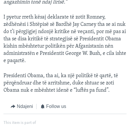
angazhimin tonë ndaj lirisë.”
I pyetur rreth kësaj deklarate të zotit Romney,
zëdhënësi i Shtëpisë së Bardhë Jay Carney tha se ai nuk
do t’i përgjigjej ndonjë kritike në veçanti, por më pas ai
tha se disa kritikë të strategjisë së Presidentit Obama
kishin mbështetur politikën për Afganistanin nën
administratën e Presidentit George W. Bush, e cila ishte
e paqartë.
Presidenti Obama, tha ai, ka një politikë të qartë, të
përqëndruar dhe të arritshme, duke shtuar se zoti
Obama nuk e mbështet idenë e “luftës pa fund”.
Ndajeni
Follow us
This item is part of