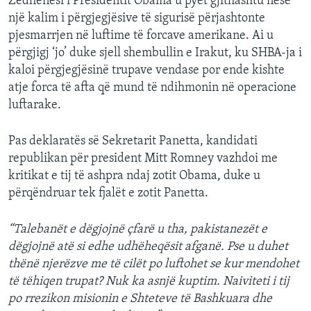
Zëdhënësi i Presidentit Obama u pyet gjithashtu nëse
një kalim i përgjegjësive të sigurisë përjashtonte
pjesmarrjen në luftime të forcave amerikane. Ai u
përgjigj ‘jo’ duke sjell shembullin e Irakut, ku SHBA-ja i
kaloi përgjegjësinë trupave vendase por ende kishte
atje forca të afta që mund të ndihmonin në operacione
luftarake.
Pas deklaratës së Sekretarit Panetta, kandidati
republikan për president Mitt Romney vazhdoi me
kritikat e tij të ashpra ndaj zotit Obama, duke u
përqëndruar tek fjalët e zotit Panetta.
“Talebanët e dëgjojnë çfarë u tha, pakistanezët e
dëgjojnë atë si edhe udhëheqësit afganë. Pse u duhet
thënë njerëzve me të cilët po luftohet se kur mendohet
të tëhiqen trupat? Nuk ka asnjë kuptim. Naiviteti i tij
po rrezikon misionin e Shteteve të Bashkuara dhe