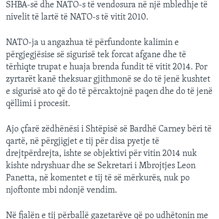
SHBA-së dhe NATO-s të vendosura në një mbledhje të
nivelit të lartë të NATO-s të vitit 2010.
NATO-ja u angazhua të përfundonte kalimin e
përgjegjësise së sigurisë tek forcat afgane dhe të
tërhiqte trupat e huaja brenda fundit të vitit 2014. Por
zyrtarët kanë theksuar gjithmonë se do të jenë kushtet
e sigurisë ato që do të përcaktojnë paqen dhe do të jenë
qëllimi i procesit.
Ajo çfarë zëdhënësi i Shtëpisë së Bardhë Carney bëri të
qartë, në përgjigjet e tij për disa pyetje të
drejtpërdrejta, ishte se objektivi për vitin 2014 nuk
kishte ndryshuar dhe se Sekretari i Mbrojtjes Leon
Panetta, në komentet e tij të së mërkurës, nuk po
njoftonte mbi ndonjë vendim.
Në fjalën e tij përballë gazetarëve që po udhëtonin me