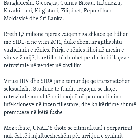
Bangladeshi, Gjeorgjia, Guinea Bissau, Indonezia,
Kazakistani, Kirgistani, Filipinet, Republika e
Moldavisë dhe Sri Lanka.
Rreth 1,7 milionë njerëz vdiqën nga shkaqe që lidhen
me SIDE-n në vitin 2011, duke shënuar gjithashtu
vazhdimin e rënies. Prirja e rënies filloi në mesin e
viteve 2 mijë, kur filloi të shtohet përdorimi i ilaçeve
retrovirale në vendet në zhvillim.
Virusi HIV dhe SIDA janë sëmundje që transmetohen
seksualisht. Studime të fundit tregojnë se ilaçet
retrovirale mund të ndihmojnë në parandalimin e
infeksioneve në fazën fillestare, dhe ka kërkime shumë
premtuese në këtë fushë
Megjithatë, UNAIDS thotë se ritmi aktual i përparimit
nuk është i mjaftuesheshëm për arritjen e synimit