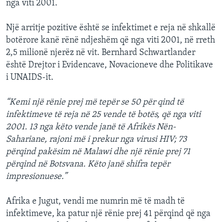
nga viti 2001.
Një arritje pozitive është se infektimet e reja në shkallë
botërore kanë rënë ndjeshëm që nga viti 2001, në rreth
2,5 milionë njerëz në vit. Bernhard Schwartlander
është Drejtor i Evidencave, Novacioneve dhe Politikave
i UNAIDS-it.
“Kemi një rënie prej më tepër se 50 për qind të
infektimeve të reja në 25 vende të botës, që nga viti
2001. 13 nga këto vende janë të Afrikës Nën-
Sahariane, rajoni më i prekur nga virusi HIV; 73
përqind pakësim në Malawi dhe një rënie prej 71
përqind në Botsvana. Këto janë shifra tepër
impresionuese.”
Afrika e Jugut, vendi me numrin më të madh të
infektimeve, ka patur një rënie prej 41 përqind që nga