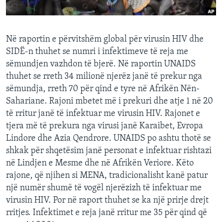
INTERVISTA
DITARI
Në raportin e përvitshëm global për virusin HIV dhe
SIDË-n thuhet se numri i infektimeve të reja me
sëmundjen vazhdon të bjerë. Në raportin UNAIDS
thuhet se rreth 34 milionë njerëz janë të prekur nga
sëmundja, rreth 70 për qind e tyre në Afrikën Nën-
Sahariane. Rajoni mbetet më i prekuri dhe atje 1 në 20
të rritur janë të infektuar me virusin HIV. Rajonet e
tjera më të prekura nga virusi janë Karaibet, Evropa
Lindore dhe Azia Qendrore. UNAIDS po ashtu thotë se
shkak për shqetësim janë personat e infektuar rishtazi
në Lindjen e Mesme dhe në Afrikën Veriore. Këto
rajone, që njihen si MENA, tradicionalisht kanë patur
një numër shumë të vogël njerëzizh të infektuar me
virusin HIV. Por në raport thuhet se ka një prirje drejt
rritjes. Infektimet e reja janë rritur me 35 për qind që