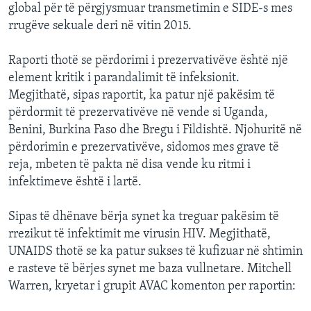
global për të përgjysmuar transmetimin e SIDE-s mes
rrugëve sekuale deri në vitin 2015.
Raporti thotë se përdorimi i prezervativëve është një
element kritik i parandalimit të infeksionit.
Megjithatë, sipas raportit, ka patur një pakësim të
përdormit të prezervativëve në vende si Uganda,
Benini, Burkina Faso dhe Bregu i Fildishtë. Njohuritë në
përdorimin e prezervativëve, sidomos mes grave të
reja, mbeten të pakta në disa vende ku ritmi i
infektimeve është i lartë.
Sipas të dhënave bërja synet ka treguar pakësim të
rrezikut të infektimit me virusin HIV. Megjithatë,
UNAIDS thotë se ka patur sukses të kufizuar në shtimin
e rasteve të bërjes synet me baza vullnetare. Mitchell
Warren, kryetar i grupit AVAC komenton per raportin: