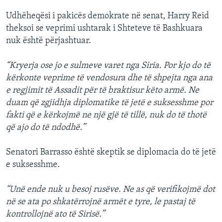
Udhëheqësi i pakicës demokrate në senat, Harry Reid
theksoi se veprimi ushtarak i Shteteve të Bashkuara
nuk është përjashtuar.
“Kryerja ose jo e sulmeve varet nga Siria. Por kjo do të
kërkonte veprime të vendosura dhe të shpejta nga ana
e regjimit të Assadit për të braktisur këto armë. Ne
duam që zgjidhja diplomatike të jetë e suksesshme por
fakti që e kërkojmë ne një gjë të tillë, nuk do të thotë
që ajo do të ndodhë.”
Senatori Barrasso është skeptik se diplomacia do të jetë
e suksesshme.
“Unë ende nuk u besoj rusëve. Ne as që verifikojmë dot
në se ata po shkatërrojnë armët e tyre, le pastaj të
kontrollojnë ato të Sirisë.”