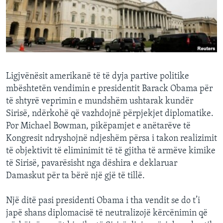
INTERVISTA
DITARI
Ligjvënësit amerikanë të të dyja partive politike
mbështetën vendimin e presidentit Barack Obama për
të shtyrë veprimin e mundshëm ushtarak kundër
Sirisë, ndërkohë që vazhdojnë përpjekjet diplomatike.
Por Michael Bowman, pikëpamjet e anëtarëve të
Kongresit ndryshojnë ndjeshëm përsa i takon realizimit
të objektivit të eliminimit të të gjitha të armëve kimike
të Sirisë, pavarësisht nga dëshira e deklaruar
Damaskut për ta bërë një gjë të tillë.
Një ditë pasi presidenti Obama i tha vendit se do t’i
japë shans diplomacisë të neutralizojë kërcënimin që