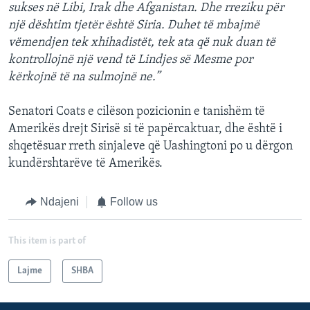
sukses në Libi, Irak dhe Afganistan. Dhe rreziku për
një dështim tjetër është Siria. Duhet të mbajmë
vëmendjen tek xhihadistët, tek ata që nuk duan të
kontrollojnë një vend të Lindjes së Mesme por
kërkojnë të na sulmojnë ne.”
Senatori Coats e cilëson pozicionin e tanishëm të
Amerikës drejt Sirisë si të papërcaktuar, dhe është i
shqetësuar rreth sinjaleve që Uashingtoni po u dërgon
kundërshtarëve të Amerikës.
Ndajeni
Follow us
This item is part of
Lajme
SHBA