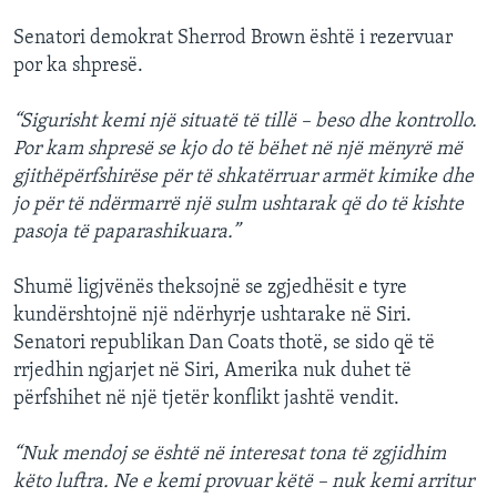
Senatori demokrat Sherrod Brown është i rezervuar
por ka shpresë.
“Sigurisht kemi një situatë të tillë – beso dhe kontrollo.
Por kam shpresë se kjo do të bëhet në një mënyrë më
gjithëpërfshirëse për të shkatërruar armët kimike dhe
jo për të ndërmarrë një sulm ushtarak që do të kishte
pasoja të paparashikuara.”
Shumë ligjvënës theksojnë se zgjedhësit e tyre
kundërshtojnë një ndërhyrje ushtarake në Siri.
Senatori republikan Dan Coats thotë, se sido që të
rrjedhin ngjarjet në Siri, Amerika nuk duhet të
përfshihet në një tjetër konflikt jashtë vendit.
“Nuk mendoj se është në interesat tona të zgjidhim
këto luftra. Ne e kemi provuar këtë – nuk kemi arritur