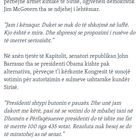
përbëjnë armët kimike të Sirisë, ligjvenësi demokratik
Jim McGovern tha se ndjehej i lehtësuar.
“Jam i kënaqur. Duket se nuk do të shkojmë në luftë.
Kjo është e mira. Dhe shpresoj se propozimi i rusëve do
të merret seriozisht.”
Në anën tjetër të Kapitolit, senatori republikan John
Barrasso tha se presidenti Obama kishte pak
alternativa, përveçse t’i kërkonte Kongresit të vonojë
votimin për autorizimin e sulmeve ushtarake kundër
Sirisë.
“Presidenti shtypi butonin e pauzës. Dhe unë jam
dakort me këtë, pasi në se votimi do të mbahej tani në
Dhomën e Përfaqësuesve presidenti do të ishte me fat
të merrte 100 nga 435 votat. Rezoluta nuk besoj se do
të miratohej as në senat.”