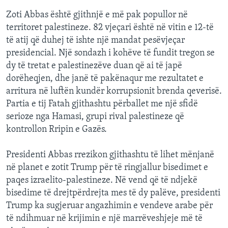
Zoti Abbas është gjithnjë e më pak popullor në
territoret palestineze. 82 vjeçari është në vitin e 12-të
të atij që duhej të ishte një mandat pesëvjeçar
presidencial. Një sondazh i kohëve të fundit tregon se
dy të tretat e palestinezëve duan që ai të japë
dorëheqjen, dhe janë të pakënaqur me rezultatet e
arritura në luftën kundër korrupsionit brenda qeverisë.
Partia e tij Fatah gjithashtu përballet me një sfidë
serioze nga Hamasi, grupi rival palestineze që
kontrollon Rripin e Gazës.
Presidenti Abbas rrezikon gjithashtu të lihet mënjanë
në planet e zotit Trump për të ringjallur bisedimet e
paqes izraelito-palestineze. Në vend që të ndjekë
bisedime të drejtpërdrejta mes të dy palëve, presidenti
Trump ka sugjeruar angazhimin e vendeve arabe për
të ndihmuar në krijimin e një marrëveshjeje më të