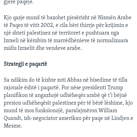
gjerë paqeje.
Kjo qasje mund të bazohet pjesërisht në Nismën Arabe
të Paqes të vitit 2002, e cila bëri thirrje për krijimin e
një shteti palestinez në territoret e pushtuara nga
Izraeli në këmbim të marrëdhënieve të normalizuara
midis Izraelit dhe vendeve arabe.
Strategji e paqartë
Sa ndikim do të kishte zoti Abbas në bisedime të tilla
rajonale është i paqartë. Por nëse presidenti Trump
planifikon të angazhojë udhëheqës arabë që t’i bëjnë
presion udhëheqësit palestinez për të bërë lëshime, kjo
mund të mos funksionojë, paralajmëron William
Quandt, ish-negociator amerikan për paqe në Lindjen e
Mesme.