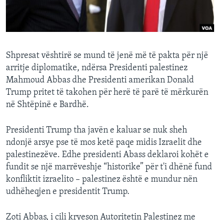
INTERVISTA
DITARI
Shpresat vështirë se mund të jenë më të pakta për një
arritje diplomatike, ndërsa Presidenti palestinez
Mahmoud Abbas dhe Presidenti amerikan Donald
Trump pritet të takohen për herë të parë të mërkurën
në Shtëpinë e Bardhë.
Presidenti Trump tha javën e kaluar se nuk sheh
ndonjë arsye pse të mos ketë paqe midis Izraelit dhe
palestinezëve. Edhe presidenti Abass deklaroi kohët e
fundit se një marrëveshje “historike” për t'i dhënë fund
konfliktit izraelito – palestinez është e mundur nën
udhëheqjen e presidentit Trump.
Zoti Abbas, i cili kryeson Autoritetin Palestinez me