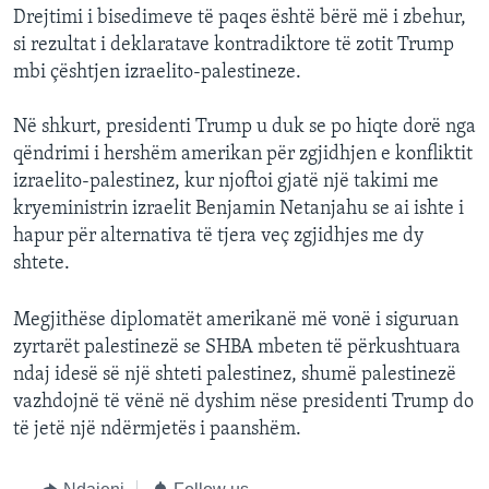
Drejtimi i bisedimeve të paqes është bërë më i zbehur,
si rezultat i deklaratave kontradiktore të zotit Trump
mbi çështjen izraelito-palestineze.
Në shkurt, presidenti Trump u duk se po hiqte dorë nga
qëndrimi i hershëm amerikan për zgjidhjen e konfliktit
izraelito-palestinez, kur njoftoi gjatë një takimi me
kryeministrin izraelit Benjamin Netanjahu se ai ishte i
hapur për alternativa të tjera veç zgjidhjes me dy
shtete.
Megjithëse diplomatët amerikanë më vonë i siguruan
zyrtarët palestinezë se SHBA mbeten të përkushtuara
ndaj idesë së një shteti palestinez, shumë palestinezë
vazhdojnë të vënë në dyshim nëse presidenti Trump do
të jetë një ndërmjetës i paanshëm.