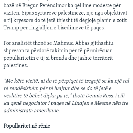
bazë në Bregun Perëndimor ka qëllime modeste për
vizitën. Sipas zyrtarëve palestinezë, një nga objektivat
e tij kryesore do të jetë thjesht të dëgjojë planin e zotit
Trump për ringjalljen e bisedimeve të paqes.
Por analistët thonë se Mahmud Abbas gjithashtu
shpreson ta përdorë takimin për të përmirësuar
popullaritetin e tij si brenda dhe jashtë territorit
palestinez.
"Me këtë vizitë, ai do të përpiqet të tregojë se ka një rol
të rëndësishëm për të luajtur dhe se do të jetë e
vështirë të bëhet diçka pa të," thotë Dennis Ross, i cili
ka qenë negociator i paqes në Lindjen e Mesme nën tre
administrata amerikane.
Popullaritet në rënie