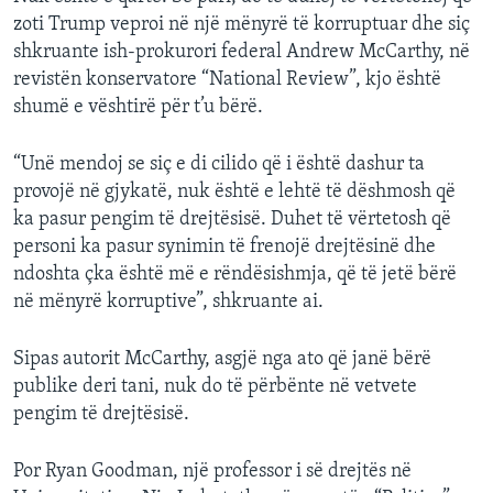
zoti Trump veproi në një mënyrë të korruptuar dhe siç
shkruante ish-prokurori federal Andrew McCarthy, në
revistën konservatore “National Review”, kjo është
shumë e vështirë për t’u bërë.
“Unë mendoj se siç e di cilido që i është dashur ta
provojë në gjykatë, nuk është e lehtë të dëshmosh që
ka pasur pengim të drejtësisë. Duhet të vërtetosh që
personi ka pasur synimin të frenojë drejtësinë dhe
ndoshta çka është më e rëndësishmja, që të jetë bërë
në mënyrë korruptive”, shkruante ai.
Sipas autorit McCarthy, asgjë nga ato që janë bërë
publike deri tani, nuk do të përbënte në vetvete
pengim të drejtësisë.
Por Ryan Goodman, një professor i së drejtës në