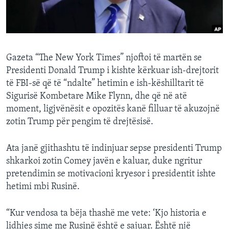
INTERVISTA
DITARI
Gazeta “The New York Times” njoftoi të martën se
Presidenti Donald Trump i kishte kërkuar ish-drejtorit
të FBI-së që të “ndalte” hetimin e ish-këshilltarit të
Sigurisë Kombetare Mike Flynn, dhe që në atë
moment, ligjvënësit e opozitës kanë filluar të akuzojnë
zotin Trump për pengim të drejtësisë.
Ata janë gjithashtu të indinjuar sepse presidenti Trump
shkarkoi zotin Comey javën e kaluar, duke ngritur
pretendimin se motivacioni kryesor i presidentit ishte
hetimi mbi Rusinë.
“Kur vendosa ta bëja thashë me vete: ‘Kjo historia e
lidhjes sime me Rusinë është e sajuar. Është një