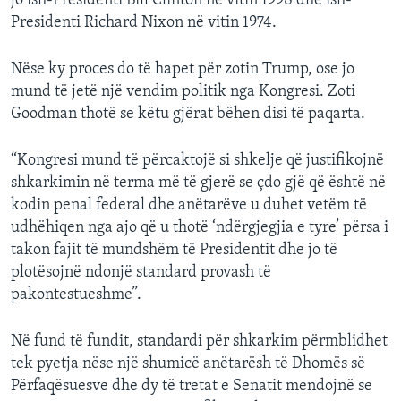
jo ish-Presidenti Bill Clinton në vitin 1998 dhe ish-
Presidenti Richard Nixon në vitin 1974.
Nëse ky proces do të hapet për zotin Trump, ose jo
mund të jetë një vendim politik nga Kongresi. Zoti
Goodman thotë se këtu gjërat bëhen disi të paqarta.
“Kongresi mund të përcaktojë si shkelje që justifikojnë
shkarkimin në terma më të gjerë se çdo gjë që është në
kodin penal federal dhe anëtarëve u duhet vetëm të
udhëhiqen nga ajo që u thotë ‘ndërgjegjia e tyre’ përsa i
takon fajit të mundshëm të Presidentit dhe jo të
plotësojnë ndonjë standard provash të
pakontestueshme”.
Në fund të fundit, standardi për shkarkim përmblidhet
tek pyetja nëse një shumicë anëtarësh të Dhomës së
Përfaqësuesve dhe dy të tretat e Senatit mendojnë se