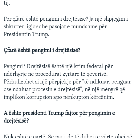
tij.
Por çfarë është pengimi i drejtësisë? Ja një shpjegim i
shkurtër ligjor dhe pasojat e mundshme për
Presidentin Trump.
Çfarë është pengimi i drejtësisë?
Pengimi i Drejtësisë është një krim federal për
ndërhyrje në procedurat zyrtare të qeverisë.
Përkufizohet si një përpjekje për “të ndikuar, penguar
ose ndaluar procesin e drejtësisë”, në një mënyrë që
implikon korrupsion apo nënkupton kërcënim.
A ështe presidenti Trump fajtor për pengimin e
drejtësisë?
Nuk është e qartë. Së pari, do të duhej të vërtetohej që