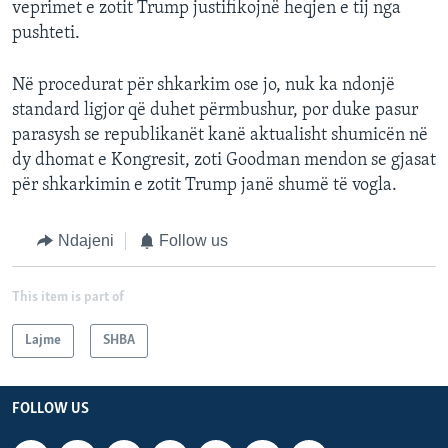
veprimet e zotit Trump justifikojnë heqjen e tij nga
pushteti.
Në procedurat për shkarkim ose jo, nuk ka ndonjë
standard ligjor që duhet përmbushur, por duke pasur
parasysh se republikanët kanë aktualisht shumicën në
dy dhomat e Kongresit, zoti Goodman mendon se gjasat
për shkarkimin e zotit Trump janë shumë të vogla.
Ndajeni
Follow us
This item is part of
Lajme
SHBA
FOLLOW US