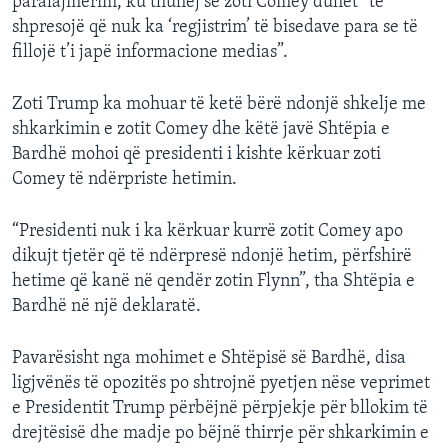
paralajmërim, ku thuhej se zoti Comey duhet “të
shpresojë që nuk ka ‘regjistrim’ të bisedave para se të
fillojë t’i japë informacione medias”.
Zoti Trump ka mohuar të ketë bërë ndonjë shkelje me
shkarkimin e zotit Comey dhe këtë javë Shtëpia e
Bardhë mohoi që presidenti i kishte kërkuar zoti
Comey të ndërpriste hetimin.
“Presidenti nuk i ka kërkuar kurrë zotit Comey apo
dikujt tjetër që të ndërpresë ndonjë hetim, përfshirë
hetime që kanë në qendër zotin Flynn”, tha Shtëpia e
Bardhë në një deklaratë.
Pavarësisht nga mohimet e Shtëpisë së Bardhë, disa
ligjvënës të opozitës po shtrojnë pyetjen nëse veprimet
e Presidentit Trump përbëjnë përpjekje për bllokim të
drejtësisë dhe madje po bëjnë thirrje për shkarkimin e