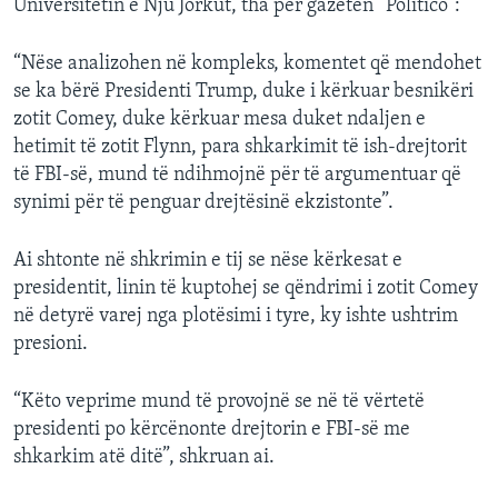
Universitetin e Nju Jorkut, tha për gazetën “Politico”:
“Nëse analizohen në kompleks, komentet që mendohet
se ka bërë Presidenti Trump, duke i kërkuar besnikëri
zotit Comey, duke kërkuar mesa duket ndaljen e
hetimit të zotit Flynn, para shkarkimit të ish-drejtorit
të FBI-së, mund të ndihmojnë për të argumentuar që
synimi për të penguar drejtësinë ekzistonte”.
Ai shtonte në shkrimin e tij se nëse kërkesat e
presidentit, linin të kuptohej se qëndrimi i zotit Comey
në detyrë varej nga plotësimi i tyre, ky ishte ushtrim
presioni.
“Këto veprime mund të provojnë se në të vërtetë
presidenti po kërcënonte drejtorin e FBI-së me
shkarkim atë ditë”, shkruan ai.