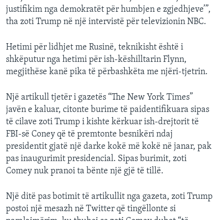
justifikim nga demokratët për humbjen e zgjedhjeve’”,
tha zoti Trump në një intervistë për televizionin NBC.
Hetimi për lidhjet me Rusinë, teknikisht është i
shkëputur nga hetimi për ish-këshilltarin Flynn,
megjithëse kanë pika të përbashkëta me njëri-tjetrin.
Një artikull tjetër i gazetës “The New York Times”
javën e kaluar, citonte burime të paidentifikuara sipas
të cilave zoti Trump i kishte kërkuar ish-drejtorit të
FBI-së Coney që të premtonte besnikëri ndaj
presidentit gjatë një darke kokë më kokë në janar, pak
pas inaugurimit presidencial. Sipas burimit, zoti
Comey nuk pranoi ta bënte një gjë të tillë.
Një ditë pas botimit të artikullit nga gazeta, zoti Trump
postoi një mesazh në Twitter që tingëllonte si