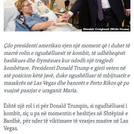
INTERVISTA
DITARI
Çdo presidenti amerikan vjen një moment që i duhet të
marrë rolin e ngushëlluesit të kombit, të udhëheqësit
bashkues dhe frymëzues kur ndodh një tragjedi
kombëtare. Presidenti Donald Trump e gjeti veten në
atë pozicion këtë javë, duke ngushëlluar të mbijtuarit e
masakrës në Las Vegas dhe banorët e Porto Rikos që po
vuajnë pasojat e uraganit Maria.
Është një rol i ri për Donald Trumpin, si ngudhëlluesi i
kombit, siç u pa në momentin e heshtjes në Shtëpinë e
Bardhë, për nder të viktimave të vrasjes masive në Las
Vegas.