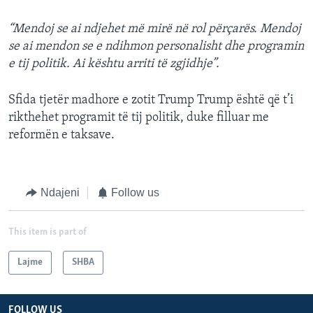
“Mendoj se ai ndjehet më mirë në rol përçarës. Mendoj
se ai mendon se e ndihmon personalisht dhe programin
e tij politik. Ai kështu arriti të zgjidhje”.
Sfida tjetër madhore e zotit Trump Trump është që t’i
rikthehet programit të tij politik, duke filluar me
reformën e taksave.
Ndajeni
Follow us
This item is part of
Lajme
SHBA
FOLLOW US