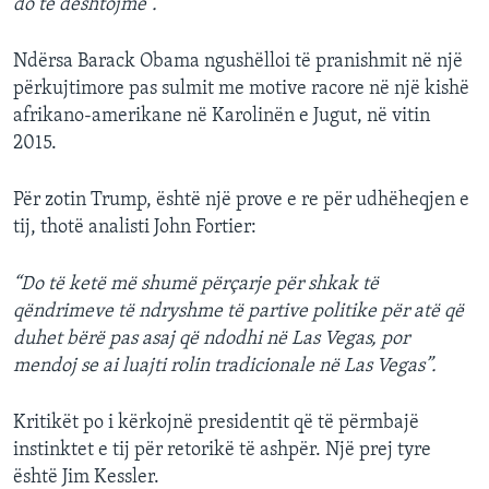
do të dështojmë”.
Ndërsa Barack Obama ngushëlloi të pranishmit në një
përkujtimore pas sulmit me motive racore në një kishë
afrikano-amerikane në Karolinën e Jugut, në vitin
2015.
Për zotin Trump, është një prove e re për udhëheqjen e
tij, thotë analisti John Fortier:
“Do të ketë më shumë përçarje për shkak të
qëndrimeve të ndryshme të partive politike për atë që
duhet bërë pas asaj që ndodhi në Las Vegas, por
mendoj se ai luajti rolin tradicionale në Las Vegas”.
Kritikët po i kërkojnë presidentit që të përmbajë
instinktet e tij për retorikë të ashpër. Një prej tyre
është Jim Kessler.