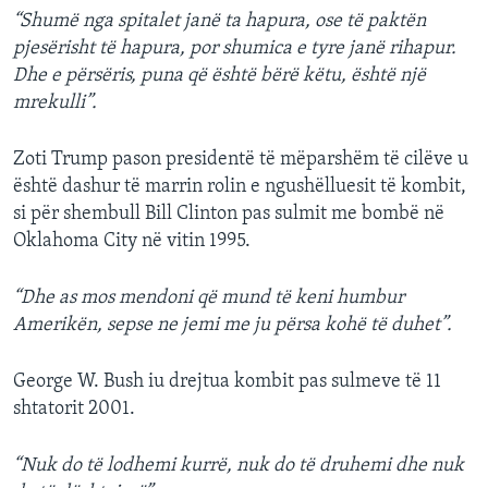
“Shumë nga spitalet janë ta hapura, ose të paktën
pjesërisht të hapura, por shumica e tyre janë rihapur.
Dhe e përsëris, puna që është bërë këtu, është një
mrekulli”.
Zoti Trump pason presidentë të mëparshëm të cilëve u
është dashur të marrin rolin e ngushëlluesit të kombit,
si për shembull Bill Clinton pas sulmit me bombë në
Oklahoma City në vitin 1995.
“Dhe as mos mendoni që mund të keni humbur
Amerikën, sepse ne jemi me ju përsa kohë të duhet”.
George W. Bush iu drejtua kombit pas sulmeve të 11
shtatorit 2001.
“Nuk do të lodhemi kurrë, nuk do të druhemi dhe nuk