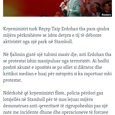
INTERVISTA
DITARI
Kryeministri turk Reçep Taip Erdohan tha para qindra
mijëra përkrahësve se ishte detyra e tij të dëbonte
aktivistët nga një park në Stamboll.
Në fjalimin gjatë një tubimi masiv dje, zoti Erdohan tha
se protestat ishin manipuluar nga terroristët. Ai hodhi
poshtë akuzat e opozitës se po sillet si diktator dhe
kritikoi median e huaj për mënyrën si ka raportuar mbi
protestat.
Ndërkohë që kryeministri fliste, policia përdori gaz
lotsjellës në Stamboll për të mos lejuar mijëra
demonstrues anti-qeveritarë të rigrupoheshin pas një
nate me incidente dhune dhe operacioneve të forcave