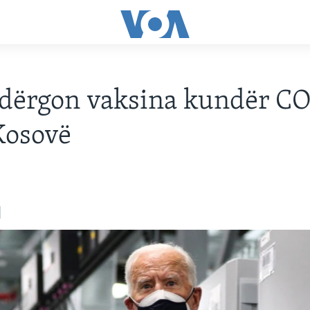
dërgon vaksina kundër C
Kosovë