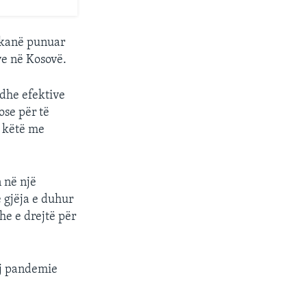
e kanë punuar
ve në Kosovë.
 dhe efektive
ose për të
ë këtë me
 në një
ë gjëja e duhur
he e drejtë për
saj pandemie