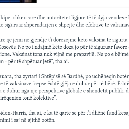
 ekipet shkencore dhe autoritetet ligjore të të dyja vendev
të siguruar shpërndarjen e shpejtë dhe efektive të vaksina
rë që jemi në gjendje t'i dorëzojmë këto vaksina të sigurta
Kosovës. Ne po i ndajmë këto doza jo për të siguruar favore 
ione. Vaksinat tona nuk vijnë me prapavijë. Ne po e bëjm
 - për të shpëtuar jetë”, tha ai.
kuara, tha zyrtari i Shtëpisë së Bardhë, po udhëheqin botën
le të vaksinave “sepse është gjëja e duhur për të bërë. Ësht
ja e duhur nga një perspektivë globale e shëndetit publik, d
irëqenien tonë kolektive”.
iden-Harris, tha ai, e ka të qartë se për t’i dhënë fund kë
imi i saj në gjithë botën.