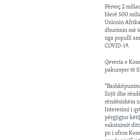
Përveç 2 mili
blerë 500 milio
Unionin Afrika
dhurimin më t
nga populli am
COVID-19.
Qeveria e Koso
pakursyer të S
“Bashkëpunimi
llojit dhe rën
rëndësishëm në
Interesimi i qy
përgjigjur këti
vaksinimit dit
po i ofron Koso