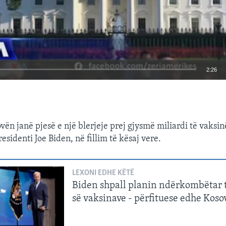
2:26
EMBED
ën janë pjesë e një blerjeje prej gjysmë miliardi të vaksinë
esidenti Joe Biden, në fillim të kësaj vere.
LEXONI EDHE KËTË
Biden shpall planin ndërkombëtar 
së vaksinave - përfituese edhe Koso