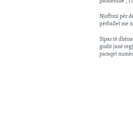
pandemisë”, i 
Njoftimi për d
përballet me n
Sipas të dhëna
gusht janë regj
paraqet numër 