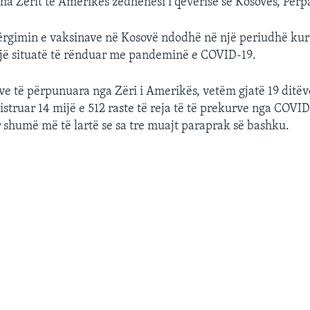
tha Zërit të Amerikës zëdhënësi i qeverisë së Kosovës, Për
ërgimin e vaksinave në Kosovë ndodhë në një periudhë kur
jë situatë të rënduar me pandeminë e COVID-19.
ve të përpunuara nga Zëri i Amerikës, vetëm gjatë 19 ditëv
istruar 14 mijë e 512 raste të reja të të prekurve nga COVID
shumë më të lartë se sa tre muajt paraprak së bashku.