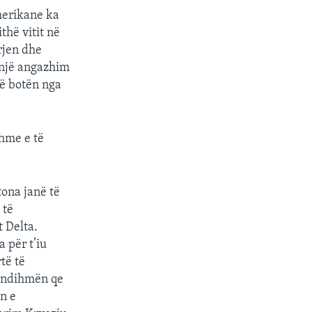
merikane ka
thë vitit në
rjen dhe
 një angazhim
hë botën nga
hme e të
ona janë të
 të
 Delta.
a për t’iu
të të
r ndihmën qe
in e