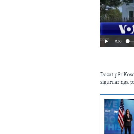
0:00
Dozat për Kosov
siguruar nga pr