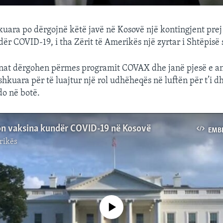
kuara po dërgojnë këtë javë në Kosovë një kontingjent prej
ër COVID-19, i tha Zërit të Amerikës një zyrtar i Shtëpisë
inat dërgohen përmes programit COVAX dhe janë pjesë e a
shkuara për të luajtur një rol udhëheqës në luftën për t’i 
o në botë.
n vaksina kundër COVID-19 në Kosovë
EMB
rikës
No media source currently available