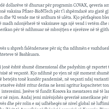
ardë dollarëve të dhuruar për programin COVAX, qeveria a
në vaksina Pfizer-BioNTech për t’i shpërndarë ato gjatë gji
n dhe 92 vende me të ardhura të ulëta. Kjo përfaqëson ble
ë madh ndonjëherë të vaksinave nga një vend i vetëm dhe
erikan për të ndihmuar në mbrojtjen e njerëzve në të gjit
vës u shpreh falënderuese për siç tha ndihmën e vazhdues
hteteve të Bashkuara.
 jonë është shumë dimensional dhe padyshim që raportet t
dësisë së veçantë. Kjo ndihmë po vjen në një moment shumë
 betejën tonë kundër pandemisë, në veçanti ndaj variantit
tetarëve është rritur derisa ne kemi ngritur kapacitetet ton
j interesimi. Javëve të fundit Kosova ka mesataren më të lar
or në rajon. Andaj jemi mirënjohës qeverisë amerikane pë
vës dhe për rolin e saj udhëheqës në nivel global në luftim