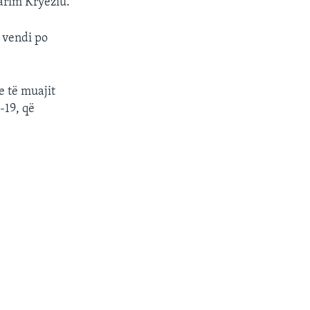
parim Kryeziu.
 vendi po
e të muajit
-19, që