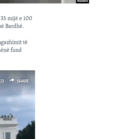
 35 mijë e 100
 së Bardhë.
ngazhimit të
dhënë fund
ED
SHARE