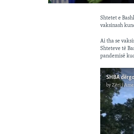
Shtetet e Bash
vaksinash kund
Ai tha se vaks
Shteteve të Ba
pandemisë kud
SHBA dërgo
by
Zëri i Ame