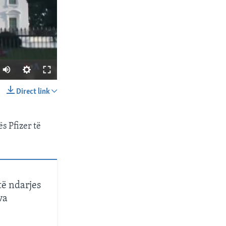
Direct link
SHARE
s Pfizer të
të ndarjes
px
width
va