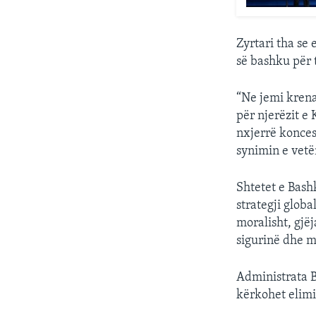
Zyrtari tha se
së bashku për 
“Ne jemi krena
për njerëzit e 
nxjerrë konces
synimin e vetëm
Shtetet e Bash
strategji globa
moralisht, gjë
sigurinë dhe m
Administrata B
kërkohet elimin