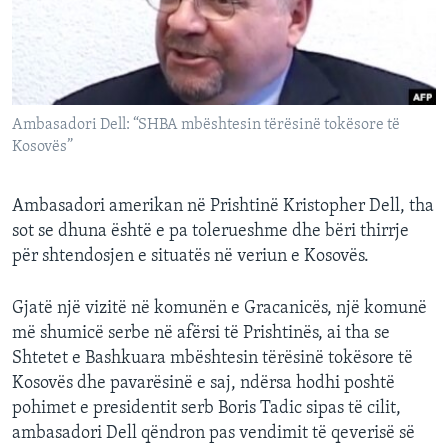
INTERVISTA
DITARI
Ambasadori Dell: “SHBA mbështesin tërësinë tokësore të
Kosovës”
Ambasadori amerikan në Prishtinë Kristopher Dell, tha
sot se dhuna është e pa tolerueshme dhe bëri thirrje
për shtendosjen e situatës në veriun e Kosovës.
Gjatë një vizitë në komunën e Gracanicës, një komunë
më shumicë serbe në afërsi të Prishtinës, ai tha se
Shtetet e Bashkuara mbështesin tërësinë tokësore të
Kosovës dhe pavarësinë e saj, ndërsa hodhi poshtë
pohimet e presidentit serb Boris Tadic sipas të cilit,
ambasadori Dell qëndron pas vendimit të qeverisë së