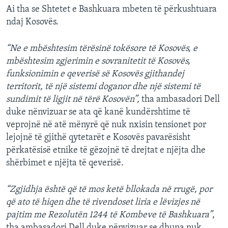
Ai tha se Shtetet e Bashkuara mbeten të përkushtuara
ndaj Kosovës.
“Ne e mbështesim tërësinë tokësore të Kosovës, e
mbështesim zgjerimin e sovranitetit të Kosovës,
funksionimin e qeverisë së Kosovës gjithandej
territorit, të një sistemi doganor dhe një sistemi të
sundimit të ligjit në tërë Kosovën”,
tha ambasadori Dell
duke nënvizuar se ata që kanë kundërshtime të
veprojnë në atë mënyrë që nuk nxisin tensionet por
lejojnë të gjithë qytetarët e Kosovës pavarësisht
përkatësisë etnike të gëzojnë të drejtat e njëjta dhe
shërbimet e njëjta të qeverisë.
“Zgjidhja është që të mos ketë bllokada në rrugë, por
që ato të hiqen dhe të rivendoset liria e lëvizjes në
pajtim me Rezolutën 1244 të Kombeve të Bashkuara”
,
tha ambasadori Dell duke nënvizuar se dhuna nuk