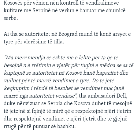
Kosovës për vënien nën kontroll të vendkalimeve
kufitare me Serbinë në veriun e banuar me shumicë
serbe.
Ai tha se autoritetet në Beograd mund të kenë arsyet e
tyre për vlerësime të tilla.
“Ma merr mendja se është më e lehtë për ta që të
besojnë n ë rrëfimin e vjetër për fuqitë e mëdha se sa të
kuptojnë se autoritetet në Kosovë kanë kapacitet dhe
vullnet për të marrë vendimet e tyre. Do të jetë
keqkuptim i rëndë të besohet se vendimet nuk janë
marrë nga autoritetet vendase”,
tha ambasadori Dell,
duke nënvizuar se Serbia dhe Kosova duhet të mësojnë
të jetojnë si fqinjë të mirë që e respektojnë njëri tjetrin
dhe respektojnë vendimet e njëri tjetrit dhe të gjejnë
rrugë për të punuar së bashku.