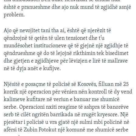
është e pranueshme dhe ajo nuk mund të zgjidhë asnjë
problem.
Ajo që nevojitet tani tha ai, është që njerëzit të
qëndrojnë të qetën të ulen tensionet dhe t’u
mundësohet institucioneve që të gjejnë një zgjidhje të
qëndrueshme që do të lejojnë rikthimin tek bisedimet
dhe gjetjen e zgjidhjeve për lëvizjen e lirë të mallrave
në të dyja anët e kufijve.
Njësitë e posaçme të policisë së Kosovës, filluan më 25
korrik një operacion për vënien nën kontroll të dy vend
kalimeve kufitare në veriun e banuar me shumicë
serbe. Operacioni nxiti reagime të ashpra të banorëve
serb të cilët ngritën barrikada në rrugët kryesore. Një
pjesëtar i policisë u vra gjatë një sulmi mbi policinë në
afërsi të Zubin Potokut një komunë me shumicë serbe