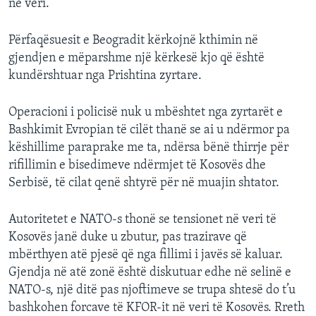
ne veri.
Përfaqësuesit e Beogradit kërkojnë kthimin në
gjendjen e mëparshme një kërkesë kjo që është
kundërshtuar nga Prishtina zyrtare.
Operacioni i policisë nuk u mbështet nga zyrtarët e
Bashkimit Evropian të cilët thanë se ai u ndërmor pa
këshillime paraprake me ta, ndërsa bënë thirrje për
rifillimin e bisedimeve ndërmjet të Kosovës dhe
Serbisë, të cilat qenë shtyrë për në muajin shtator.
Autoritetet e NATO-s thonë se tensionet në veri të
Kosovës janë duke u zbutur, pas trazirave që
mbërthyen atë pjesë që nga fillimi i javës së kaluar.
Gjendja në atë zonë është diskutuar edhe në selinë e
NATO-s, një ditë pas njoftimeve se trupa shtesë do t’u
bashkohen forcave të KFOR-it në veri të Kosovës. Rreth