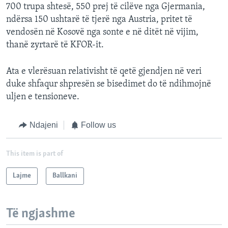
700 trupa shtesë, 550 prej të cilëve nga Gjermania,
ndërsa 150 ushtarë të tjerë nga Austria, pritet të
vendosën në Kosovë nga sonte e në ditët në vijim,
thanë zyrtarë të KFOR-it.
Ata e vlerësuan relativisht të qetë gjendjen në veri
duke shfaqur shpresën se bisedimet do të ndihmojnë
uljen e tensioneve.
Ndajeni
Follow us
This item is part of
Lajme
Ballkani
Të ngjashme