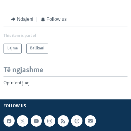
Ndajeni
Follow us
This item is part of
Lajme
Ballkani
Të ngjashme
Opinioni juaj
FOLLOW US