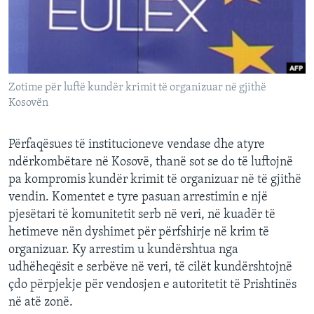
INTERVISTA
DITARI
Zotime për luftë kundër krimit të organizuar në gjithë
Kosovën
Përfaqësues të institucioneve vendase dhe atyre
ndërkombëtare në Kosovë, thanë sot se do të luftojnë
pa kompromis kundër krimit të organizuar në të gjithë
vendin. Komentet e tyre pasuan arrestimin e një
pjesëtari të komunitetit serb në veri, në kuadër të
hetimeve nën dyshimet për përfshirje në krim të
organizuar. Ky arrestim u kundërshtua nga
udhëheqësit e serbëve në veri, të cilët kundërshtojnë
çdo përpjekje për vendosjen e autoritetit të Prishtinës
në atë zonë.