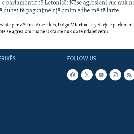
 e parlamentit të Letonisë: Nëse agresioni rus nuk n
të duhet të paguajmë një çmim edhe më të lartë
rvistë për Zërin e Amerikës, Daiga Mierina, kryetarja e parlamenti
otë se agresioni rus në Ukrainë nuk do të ndalet vetiu
ERIKËS
FOLLOW US