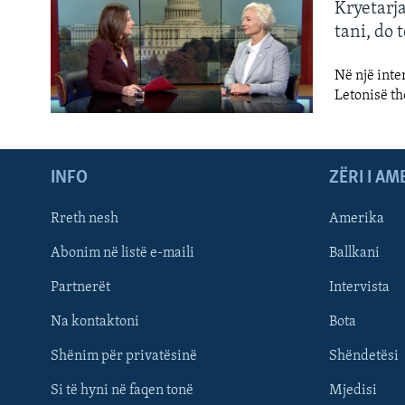
INTERVISTA
Kryetarja
tani, do 
DITARI
Në një inte
Letonisë th
INFO
ZËRI I AM
Rreth nesh
Amerika
Abonim në listë e-maili
Ballkani
Partnerët
Intervista
Na kontaktoni
Bota
Learning English
Shënim për privatësinë
Shëndetësi
Si të hyni në faqen tonë
Mjedisi
FOLLOW US