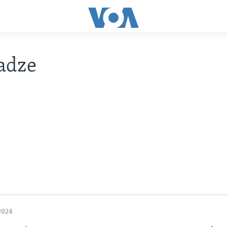
adze
2024