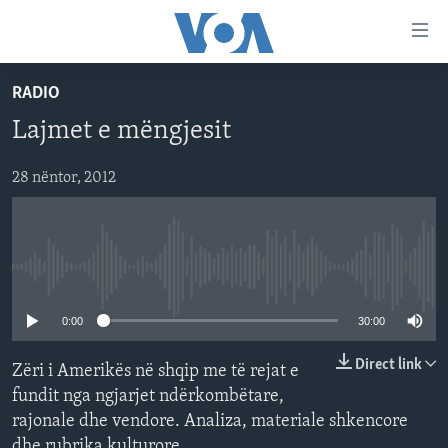
Lidhje
Kalo
në
RADIO
faqen
FAQJA KRYESORE
kryesore
Lajmet e mëngjesit
KATEGORITË
Kalo
tek
DITARI
28 nëntor, 2012
AMERIKA
faqja
BALLKANI
kryesore
Learning English
Kalo
EVROPA
tek
No media source currently available
FOLLOW US
BOTA
kërkimi
0:00
30:00
MJEDISI
KULTURË
Direct link
Zëri i Amerikës në shqip me të rejat e
Gjuhët
fundit nga ngjarjet ndërkombëtare,
SHKENCË DHE TEKNOLOGJI
rajonale dhe vendore. Analiza, materiale shkencore
SHËNDETËSI
dhe rubrika kulturore