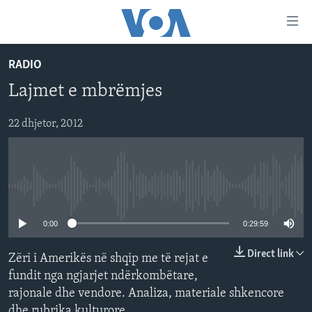
Lidhje
Kalo
në
RADIO
faqen
FAQJA KRYESORE
kryesore
Lajmet e mbrëmjes
KATEGORITË
Kalo
tek
DITARI
22 dhjetor, 2012
AMERIKA
faqja
BALLKANI
kryesore
Learning English
Kalo
EVROPA
tek
No media source currently available
FOLLOW US
BOTA
kërkimi
0:00
0:29:59
MJEDISI
KULTURË
Direct link
Zëri i Amerikës në shqip me të rejat e
Gjuhët
fundit nga ngjarjet ndërkombëtare,
SHKENCË DHE TEKNOLOGJI
rajonale dhe vendore. Analiza, materiale shkencore
SHËNDETËSI
dhe rubrika kulturore