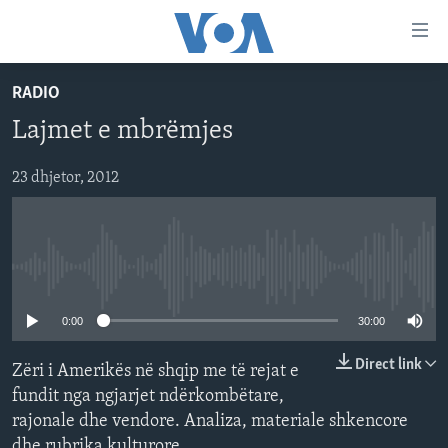
Lidhje
Kalo
në
RADIO
faqen
FAQJA KRYESORE
kryesore
Lajmet e mbrëmjes
KATEGORITË
Kalo
tek
DITARI
23 dhjetor, 2012
AMERIKA
faqja
BALLKANI
kryesore
Learning English
Kalo
EVROPA
tek
No media source currently available
FOLLOW US
BOTA
kërkimi
0:00
30:00
MJEDISI
KULTURË
Direct link
Zëri i Amerikës në shqip me të rejat e
Gjuhët
fundit nga ngjarjet ndërkombëtare,
SHKENCË DHE TEKNOLOGJI
rajonale dhe vendore. Analiza, materiale shkencore
SHËNDETËSI
dhe rubrika kulturore