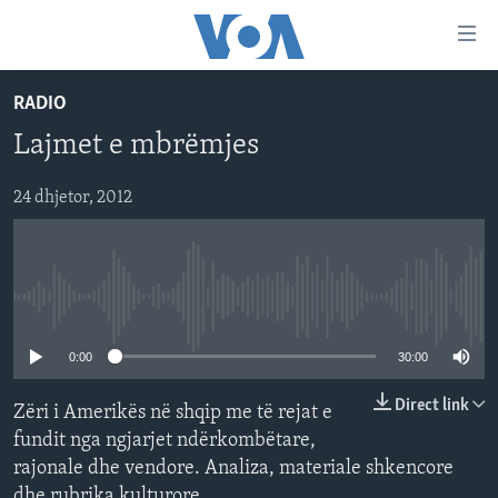
Lidhje
Kalo
në
RADIO
faqen
FAQJA KRYESORE
kryesore
Lajmet e mbrëmjes
KATEGORITË
Kalo
tek
DITARI
24 dhjetor, 2012
AMERIKA
faqja
BALLKANI
kryesore
Learning English
Kalo
EVROPA
tek
No media source currently available
FOLLOW US
BOTA
kërkimi
0:00
30:00
MJEDISI
KULTURË
Direct link
Zëri i Amerikës në shqip me të rejat e
Gjuhët
fundit nga ngjarjet ndërkombëtare,
SHKENCË DHE TEKNOLOGJI
rajonale dhe vendore. Analiza, materiale shkencore
SHËNDETËSI
dhe rubrika kulturore