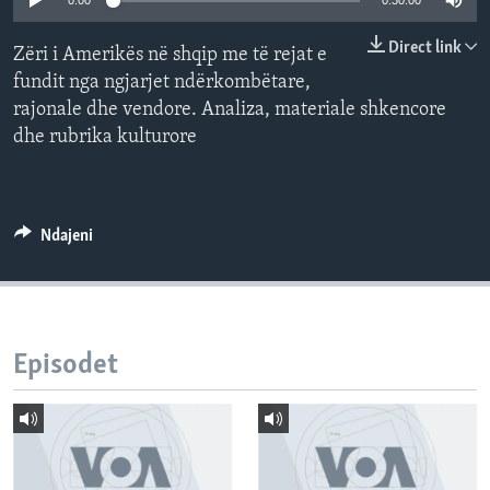
0:00
0:30:00
INTERVISTA
Direct link
Zëri i Amerikës në shqip me të rejat e
DITARI
fundit nga ngjarjet ndërkombëtare,
rajonale dhe vendore. Analiza, materiale shkencore
dhe rubrika kulturore
Ndajeni
Episodet