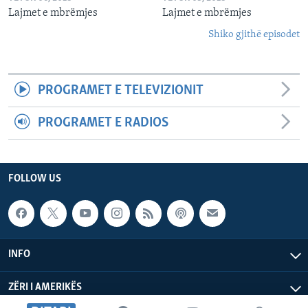
Lajmet e mbrëmjes
Lajmet e mbrëmjes
Shiko gjithë episodet
PROGRAMET E TELEVIZIONIT
PROGRAMET E RADIOS
FOLLOW US
INFO
ZËRI I AMERIKËS