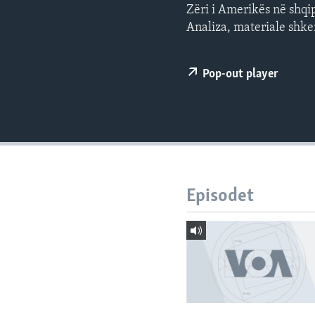
INTERVISTA
Zëri i Amerikës në shqi
Analiza, materiale shke
DITARI
Pop-out player
Episodet