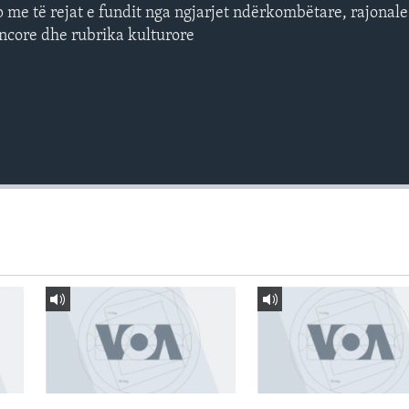
p me të rejat e fundit nga ngjarjet ndërkombëtare, rajonal
ncore dhe rubrika kulturore