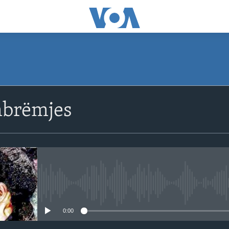
SUBSCRIBE
mbrëmjes
Apple Podcasts
Abonohuni
No media source currently avail
0:00