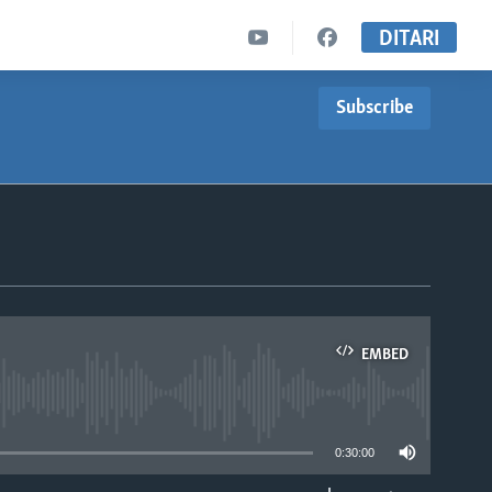
DITARI
Subscribe
EMBED
able
0:30:00