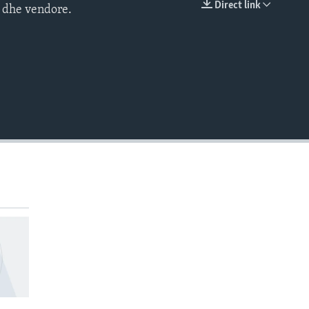
Direct link
e dhe vendore.
EMBED