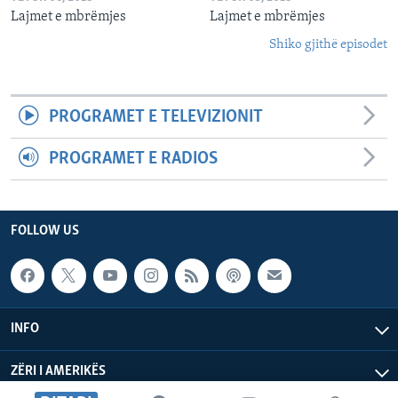
Lajmet e mbrëmjes
Lajmet e mbrëmjes
Shiko gjithë episodet
PROGRAMET E TELEVIZIONIT
PROGRAMET E RADIOS
FOLLOW US
INFO
ZËRI I AMERIKËS