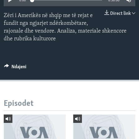
0:00
0:30:00
INTERVISTA
Direct link
Zëri i Amerikës në shqip me të rejat e
DITARI
fundit nga ngjarjet ndërkombëtare,
rajonale dhe vendore. Analiza, materiale shkencore
dhe rubrika kulturore
Ndajeni
Episodet