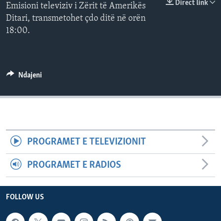
Direct link
Emisioni televiziv i Zërit të Amerikës
INTERVISTA
Ditari, transmetohet çdo ditë në orën
DITARI
18:00.
Ndajeni
PROGRAMET E TELEVIZIONIT
PROGRAMET E RADIOS
FOLLOW US