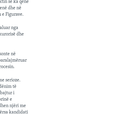
ktin se ka qenë
qenë dhe në
n e Figurave.
kaluar nga
kurorisë dhe
 sonte në
 paralajmëruar
rocesin.
me serioze.
 dënim të
bajtur i
rinë e
dhen njëri me
ërsa kandidati