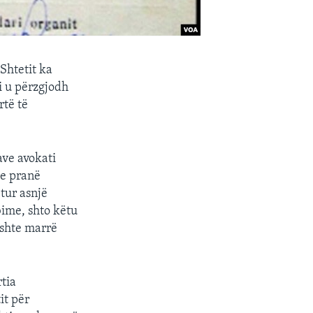
Shtetit ka
li u përzgjodh
rtë të
ave avokati
me pranë
tur asnjë
bime, shto këtu
ishte marrë
rtia
it për