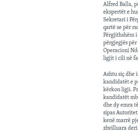
Alfred Balla, 
ekspertët e hu
Sekretari i Pë
qartë se për ra
Përgjithshëm i
përgjegjës për 
Operacioni Ndë
ligjit i cili n
Ashtu siç dhe 
kandidatët e p
kërkon ligji. 
kandidatët mbe
dhe dy emra të
sipas Autorite
kenë marrë pjes
zhvilluara deri