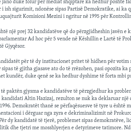
 Jano duke folur për mediat shqiptare ka hedhur poshtë fa
i ish sigurimit, ndonëse sipas Partisë Demokratike, ai ka 
tuquajturit Komisioni Mezini i ngritur në 1995 për Kontrolli
shtë një prej 32 kandidatëve që do përzgjidheshin javën e 
arlamentar Ad hoc për 5 vende në Këshillin e Lartë të Pro
të Gjyqësor.
ndidatët për të dy institucionet pritet të hidhen për votim
 sipas të gjitha gjasave ato do të rrëzohen, pasi opozita ka
het kundër, duke qenë se ka hedhur dyshime të forta mbi p
, të paktën gjysma e kandidatëve të përzgjedhur ka proble
e, kandidati Altin Hazizaj, rezulton se nuk ka deklaruar një
 1996. Demokratët thanë se përfaqësuesve të tyre u është m
ntacioni i dërguar nga zyra e dekriminalizimit në Prokuro
Për dy kandidatë të tjerë, problemet sipas demokratëve, li
itik dhe tjetri me mosshlyerjen e detyrimeve tatimore. Nd