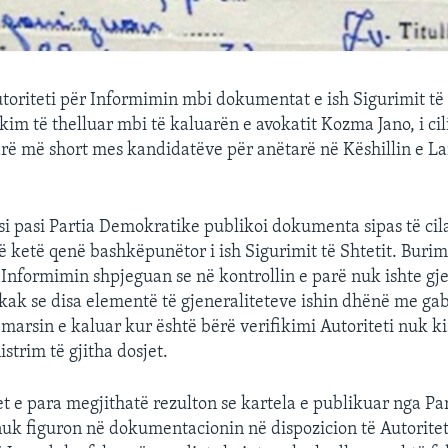
toriteti për Informimin mbi dokumentat e ish Sigurimit të 
ikim të thelluar mbi të kaluarën e avokatit Kozma Jano, i ci
rë më short mes kandidatëve për anëtarë në Këshillin e La
isi pasi Partia Demokratike publikoi dokumenta sipas të cil
të ketë qenë bashkëpunëtor i ish Sigurimit të Shtetit. Buri
r Informimin shpjeguan se në kontrollin e parë nuk ishte gje
kak se disa elementë të gjeneraliteteve ishin dhënë me ga
 marsin e kaluar kur është bërë verifikimi Autoriteti nuk k
strim të gjitha dosjet.
et e para megjithatë rezulton se kartela e publikuar nga Pa
k figuron në dokumentacionin në dispozicion të Autoritet