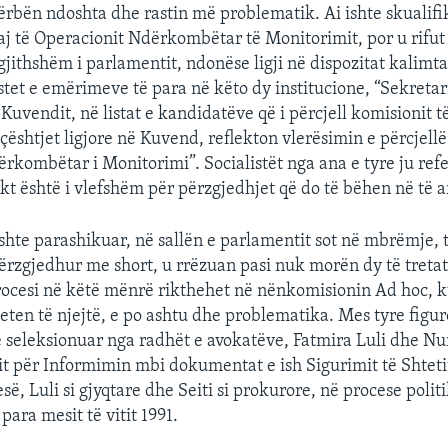
përbën ndoshta dhe rastin më problematik. Ai ishte skualif
aj të Operacionit Ndërkombëtar të Monitorimit, por u rifut 
rgjithshëm i parlamentit, ndonëse ligji në dispozitat kalimt
stet e emërimeve të para në këto dy institucione, “Sekretari
 Kuvendit, në listat e kandidatëve që i përcjell komisionit
çështjet ligjore në Kuvend, reflekton vlerësimin e përcjell
rkombëtar i Monitorimi”. Socialistët nga ana e tyre ju ref
ë fakt është i vlefshëm për përzgjedhjet që do të bëhen në të
ishte parashikuar, në sallën e parlamentit sot në mbrëmje, t
ërzgjedhur me short, u rrëzuan pasi nuk morën dy të tretat 
Procesi në këtë mënrë rikthehet në nënkomisionin Ad hoc, k
ten të njejtë, e po ashtu dhe problematika. Mes tyre figu
 seleksionuar nga radhët e avokatëve, Fatmira Luli dhe Nur
tit për Informimin mbi dokumentat e ish Sigurimit të Shtetit
ë, Luli si gjyqtare dhe Seiti si prokurore, në procese politi
 para mesit të vitit 1991.