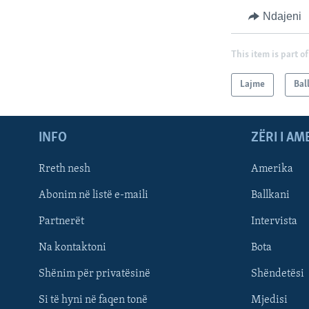
Ndajeni
This item is part of
Lajme
Bal
INFO
ZËRI I AM
Rreth nesh
Amerika
Abonim në listë e-maili
Ballkani
Partnerët
Intervista
Learning English
Na kontaktoni
Bota
FOLLOW US
Shënim për privatësinë
Shëndetësi
Si të hyni në faqen tonë
Mjedisi