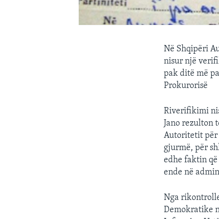
Në Shqipëri Au
nisur një verif
pak ditë më pa
Prokurorisë
Riverifikimi n
Jano rezulton 
Autoritetit pë
gjurmë, për sh
edhe faktin që
ende në admini
Nga rikontroll
Demokratike nu