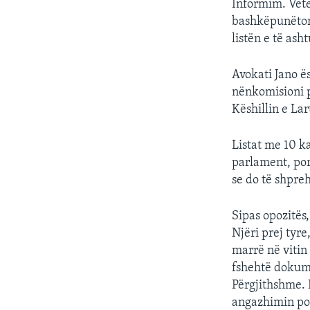
Informim. Vetë
bashkëpunëtor 
listën e të ash
Avokati Jano ë
nënkomisioni p
Këshillin e Lar
Listat me 10 ka
parlament, por
se do të shpre
Sipas opozitës
Njëri prej tyr
marrë në vitin
fshehtë dokume
Përgjithshme. 
angazhimin pol