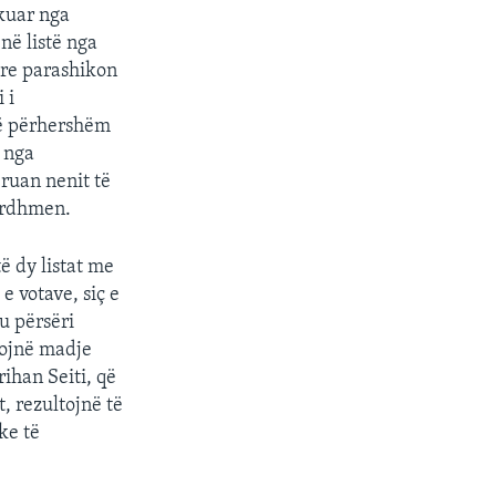
ikuar nga
në listë nga
are parashikon
 i
 të përhershëm
ë nga
eruan nenit të
 ardhmen.
ë dy listat me
e votave, siç e
u përsëri
rojnë madje
ihan Seiti, që
, rezultojnë të
ke të