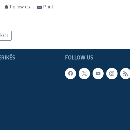
Follow us
Print
lkani
ERIKËS
FOLLOW US