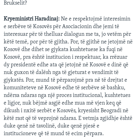
Brukselit?
Kryeministri Haradinaj:
Ne e respektojmë interesimin
e serbëve të Kosovës për Asociacionin dhe jemi të
interesuar për të thelluar dialogun me ta, jo vetëm për
këtë temë, por për të gjitha. Por, të gjithë ne jetojmë në
Kosovë dhe dihet se gjykata kushtetuese ka fuqi në
Kosovë, pra është institucion i respektuar, ka rrëzuar
dy presidentë edhe ata që jetojnë në Kosovë e dinë që
nuk guxon të dalësh nga të gjeturat e vendimit të
gjykatës. Por, mund të përparojmë pra në të drejtat e
komuniteteve në Kosovë edhe të serbëve së bashku,
ndërsa ndaras nga një proces institucional, kushtetues
e ligjor, nuk bëjmë asgjë edhe mua më vjen keq që
dikush i nxitë serbët e Kosovës, kryesisht Beogradi në
këtë rast që të veprojnë ndaras. E vetmja zgjidhje është
duke qenë në tavolinë, duke qenë pjesë e
institucioneve që të mund të ecim përpara.