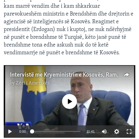
kam marrë vendim dhe i kam shkarkuar
parevokueshëm ministrin e Brendshëm dhe drejtorin e
agjencisë së inteligjencës së Kosovës. Reagimet e
presidentit (Erdogan) nuk i kuptoj, ne nuk ndërhyjmë
në punët e brendshme të Turqisë, këto janë punë të
brendshme tona edhe askush nuk do të ketë
vendimmarrje në punët e brendshme të Kosovës.
Intervistë me Kryeministrin e Kosovës, Ramush Haradinaj
by
Zëri i Amerikës
No media source currently available
0:00
11:41