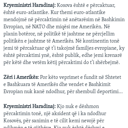
Kryeministri Haradinaj:
Kosova është e përcaktuar,
është euro-atlantike. Kur themi euro-atlantike
mendojmë në përcaktimin në anëtarësim në Bashkimin
Evropian, në NATO dhe miqësi me Amerikën. Në
planin botëror, në politikë të jashtme ne përcjellim
politikën e jashtme të Amerikës. Në kontinentin tonë
jemi të përcaktuar që t’i takojmë familjes evropiane, ky
është përcaktimi ynë, është publik, edhe jemi krenarë
për këtë dhe vetëm këtij përcaktimi do t’i shërbejmë.
Zëri i Amerikës:
Por këto veprimet e fundit në Shtetet
e Bashkuara të Amerikës dhe vendet e Bashkimit
Evropian nuk kanë ndodhur, për shembull deportimi...
Kryeministri Haradinaj:
Kjo nuk e dëshmon
përcaktimin tonë, një aksident që i ka ndodhur
Kosovës, për sanimin e të cilit kemi nevojë për