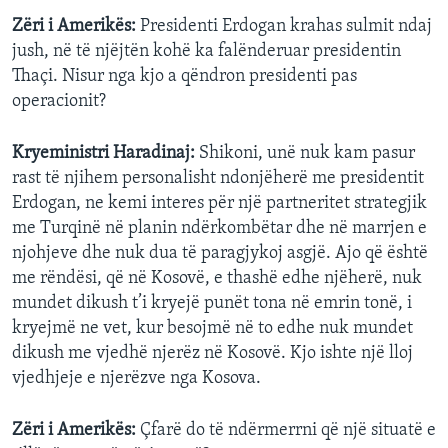
Zëri i Amerikës:
Presidenti Erdogan krahas sulmit ndaj
jush, në të njëjtën kohë ka falënderuar presidentin
Thaçi. Nisur nga kjo a qëndron presidenti pas
operacionit?
Kryeministri Haradinaj:
Shikoni, unë nuk kam pasur
rast të njihem personalisht ndonjëherë me presidentit
Erdogan, ne kemi interes për një partneritet strategjik
me Turqinë në planin ndërkombëtar dhe në marrjen e
njohjeve dhe nuk dua të paragjykoj asgjë. Ajo që është
me rëndësi, që në Kosovë, e thashë edhe njëherë, nuk
mundet dikush t’i kryejë punët tona në emrin tonë, i
kryejmë ne vet, kur besojmë në to edhe nuk mundet
dikush me vjedhë njerëz në Kosovë. Kjo ishte një lloj
vjedhjeje e njerëzve nga Kosova.
Zëri i Amerikës:
Çfarë do të ndërmerrni që një situatë e