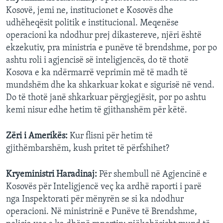
Kosovë, jemi ne, institucionet e Kosovës dhe
udhëheqësit politik e institucional. Meqenëse
operacioni ka ndodhur prej dikastereve, njëri është
ekzekutiv, pra ministria e punëve të brendshme, por po
ashtu roli i agjencisë së inteligjencës, do të thotë
Kosova e ka ndërmarrë veprimin më të madh të
mundshëm dhe ka shkarkuar kokat e sigurisë në vend.
Do të thotë janë shkarkuar përgjegjësit, por po ashtu
kemi nisur edhe hetim të gjithanshëm për këtë.
Zëri i Amerikës:
Kur flisni për hetim të
gjithëmbarshëm, kush pritet të përfshihet?
Kryeministri Haradinaj:
Për shembull në Agjencinë e
Kosovës për Inteligjencë veç ka ardhë raporti i parë
nga Inspektorati për mënyrën se si ka ndodhur
operacioni. Në ministrinë e Punëve të Brendshme,