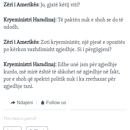
Zëri i Amerikës:
Jo, gjatë këtij viti?
Kryeministri Haradinaj:
Të paktën nuk e shoh se do të
ndodh.
Zëri i Amerikës:
Zoti kryeministër, një pjesë e opozitës
po kërkon vazhdimisht zgjedhje. Si i përgjigjeni?
Kryeministri Haradinaj:
Edhe unë jam për zgjedhje
kurdo, më mirë është të shkohet në zgjedhje në fakt,
por e shoh që spektri politik nuk i ka rrethanat për
zgjedhje tani.
Ndajeni
Follow us
This item is part of