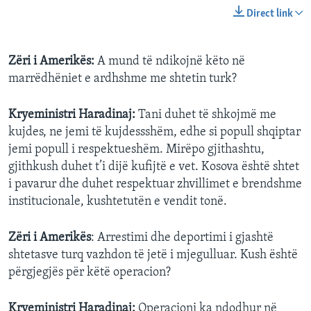
Direct link
Zëri i Amerikës:
A mund të ndikojnë këto në
marrëdhëniet e ardhshme me shtetin turk?
Kryeministri Haradinaj:
Tani duhet të shkojmë me
kujdes, ne jemi të kujdessshëm, edhe si popull shqiptar
jemi popull i respektueshëm. Mirëpo gjithashtu,
gjithkush duhet t’i dijë kufijtë e vet. Kosova është shtet
i pavarur dhe duhet respektuar zhvillimet e brendshme
institucionale, kushtetutën e vendit tonë.
Zëri i Amerikës
: Arrestimi dhe deportimi i gjashtë
shtetasve turq vazhdon të jetë i mjegulluar. Kush është
përgjegjës për këtë operacion?
Kryeministri Haradinaj:
Operacioni ka ndodhur në