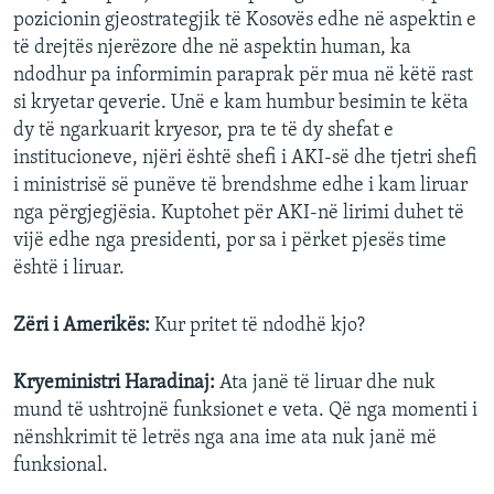
pozicionin gjeostrategjik të Kosovës edhe në aspektin e
të drejtës njerëzore dhe në aspektin human, ka
ndodhur pa informimin paraprak për mua në këtë rast
si kryetar qeverie. Unë e kam humbur besimin te këta
dy të ngarkuarit kryesor, pra te të dy shefat e
institucioneve, njëri është shefi i AKI-së dhe tjetri shefi
i ministrisë së punëve të brendshme edhe i kam liruar
nga përgjegjësia. Kuptohet për AKI-në lirimi duhet të
vijë edhe nga presidenti, por sa i përket pjesës time
është i liruar.
Zëri i Amerikës:
Kur pritet të ndodhë kjo?
Kryeministri Haradinaj:
Ata janë të liruar dhe nuk
mund të ushtrojnë funksionet e veta. Që nga momenti i
nënshkrimit të letrës nga ana ime ata nuk janë më
funksional.