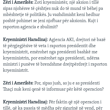
Zëri i Amerikës:
Zoti kryeministër, një aksion i tillë
sipas njohësve të çështjes nuk do të mund të bëhej pa
mbështetje të politikës. Ju vazhdimisht keni hedhur
poshtë pohimet se jeni njoftuar për aksionin. Kujt i
raporton agjencia e zbulimit?
Kryeministri Haradinaj:
Agjencia AKI, drejtori në bazë
të përgjegjësive të veta i raporton presidentit dhe
kryeministrit, emërohet nga presidenti bashkë me
kryeministrin, por emërohet nga presidenti, ndërsa
ministri i punëve të brendshme drejtpërdrejt i raporton
kryeministrit.
Zëri i Amerikës:
Por, sipas jush, as ju e as presidenti
Thaçi nuk keni qenë të informuar për këtë operacion?
Kryeministri Haradinaj:
Për faktin që një operacion i
tillë, që ka pasoja të mëdha për sigurinë në vend, për