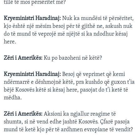
tillë të mos përsëritet më?
Kryeministri Haradinaj:
Nuk ka mundësi të përsëritet,
kjo është një mësim besoj për të gjithë ne, askush nuk
do të mund të veprojë më njëjtë si ka ndodhur kësaj
here.
Zëri i Amerikës:
Ku po bazoheni në këtë?
Kryeministri Haradinaj:
Besoj që veprimet që kemi
ndërmarrë e dëshmojnë këtë, pra kushdo që guxon t’ia
bëjë Kosovës këtë si kësaj here, pasojat do t’i ketë të
mëdha.
Zëri i Amerikës:
Aksioni ka ngjallur reagime të
shumta, si në vend edhe jashtë Kosovës. Çfarë pasoja
mund të ketë kjo për të ardhmen evropiane të vendit?