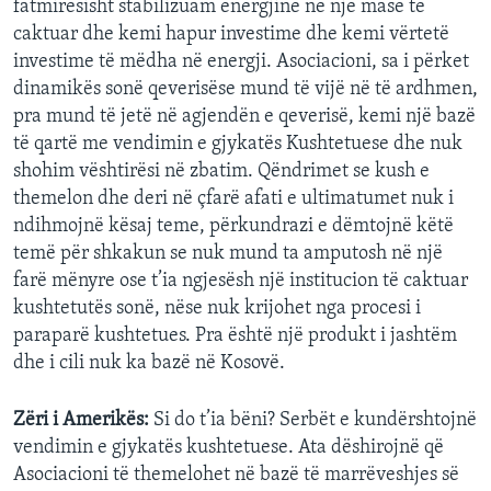
fatmirësisht stabilizuam energjinë në një masë të
caktuar dhe kemi hapur investime dhe kemi vërtetë
investime të mëdha në energji. Asociacioni, sa i përket
dinamikës sonë qeverisëse mund të vijë në të ardhmen,
pra mund të jetë në agjendën e qeverisë, kemi një bazë
të qartë me vendimin e gjykatës Kushtetuese dhe nuk
shohim vështirësi në zbatim. Qëndrimet se kush e
themelon dhe deri në çfarë afati e ultimatumet nuk i
ndihmojnë kësaj teme, përkundrazi e dëmtojnë këtë
temë për shkakun se nuk mund ta amputosh në një
farë mënyre ose t’ia ngjesësh një institucion të caktuar
kushtetutës sonë, nëse nuk krijohet nga procesi i
paraparë kushtetues. Pra është një produkt i jashtëm
dhe i cili nuk ka bazë në Kosovë.
Zëri i Amerikës:
Si do t’ia bëni? Serbët e kundërshtojnë
vendimin e gjykatës kushtetuese. Ata dëshirojnë që
Asociacioni të themelohet në bazë të marrëveshjes së