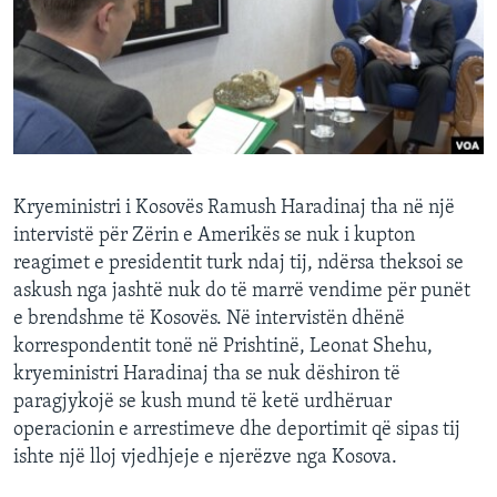
INTERVISTA
DITARI
Kryeministri i Kosovës Ramush Haradinaj tha në një
intervistë për Zërin e Amerikës se nuk i kupton
reagimet e presidentit turk ndaj tij, ndërsa theksoi se
askush nga jashtë nuk do të marrë vendime për punët
e brendshme të Kosovës. Në intervistën dhënë
korrespondentit tonë në Prishtinë, Leonat Shehu,
kryeministri Haradinaj tha se nuk dëshiron të
paragjykojë se kush mund të ketë urdhëruar
operacionin e arrestimeve dhe deportimit që sipas tij
ishte një lloj vjedhjeje e njerëzve nga Kosova.