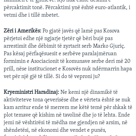
ndihmën e të gjithëve. Kjo nuk është dëshmi e
përcaktimit tonë. Përcaktimi ynë është euro-atlantik, i
vetmi dhe i tillë mbetet.
Zëri i Amerikës:
Po gjatë javës që lamë pas Kosova
përjetoi edhe një ngjarje tjetër që bëri bujë pas
arrestimit dhe dëbimit të zyrtarit serb Marko Gjuriç.
Pas kësaj përfaqësuesit e serbëve paralajmëruan
formimin e Asociacionit të komunave serbe deri më 20
prill, nëse institucionet e Kosovës nuk ndërmarrin hapa
vet për një gjë të tillë. Si do të veproni ju?
Kryeministri Haradinaj:
Ne kemi një dinamikë të
aktiviteteve tona qeverisëse dhe e vërteta është se nuk
kam arritur ende të merrem me këtë temë për shkak të
plot temave që kishim në tavolinë dhe jo të lehta. Ende
jemi në vështirësi të mëdha me gjendjen në arsim, në
shëndetësi, në ekonomi dhe vendet e punës,