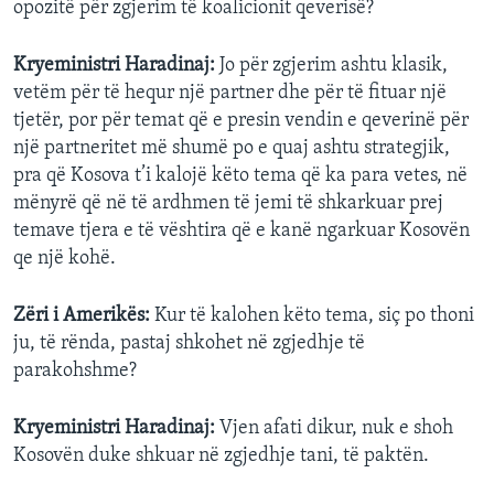
opozitë për zgjerim të koalicionit qeverisë?
Kryeministri Haradinaj:
Jo për zgjerim ashtu klasik,
vetëm për të hequr një partner dhe për të fituar një
tjetër, por për temat që e presin vendin e qeverinë për
një partneritet më shumë po e quaj ashtu strategjik,
pra që Kosova t’i kalojë këto tema që ka para vetes, në
mënyrë që në të ardhmen të jemi të shkarkuar prej
temave tjera e të vështira që e kanë ngarkuar Kosovën
qe një kohë.
Zëri i Amerikës:
Kur të kalohen këto tema, siç po thoni
ju, të rënda, pastaj shkohet në zgjedhje të
parakohshme?
Kryeministri Haradinaj:
Vjen afati dikur, nuk e shoh
Kosovën duke shkuar në zgjedhje tani, të paktën.