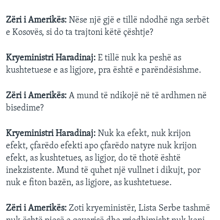
Zëri i Amerikës:
Nëse një gjë e tillë ndodhë nga serbët
e Kosovës, si do ta trajtoni këtë çështje?
Kryeministri Haradinaj:
E tillë nuk ka peshë as
kushtetuese e as ligjore, pra është e parëndësishme.
Zëri i Amerikës:
A mund të ndikojë në të ardhmen në
bisedime?
Kryeministri Haradinaj:
Nuk ka efekt, nuk krijon
efekt, çfarëdo efekti apo çfarëdo natyre nuk krijon
efekt, as kushtetues, as ligjor, do të thotë është
inekzistente. Mund të quhet një vullnet i dikujt, por
nuk e fiton bazën, as ligjore, as kushtetuese.
Zëri i Amerikës:
Zoti kryeministër, Lista Serbe tashmë