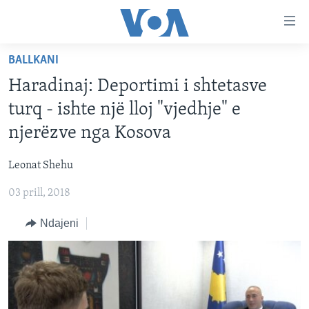
Lidhje
Kalo
në
BALLKANI
faqen
FAQJA KRYESORE
kryesore
Haradinaj: Deportimi i shtetasve
KATEGORITË
Kalo
turq - ishte një lloj "vjedhje" e
tek
DITARI
AMERIKA
njerëzve nga Kosova
faqja
BALLKANI
kryesore
Learning English
Leonat Shehu
Kalo
EVROPA
tek
03 prill, 2018
FOLLOW US
BOTA
kërkimi
Ndajeni
MJEDISI
KULTURË
Gjuhët
SHKENCË DHE TEKNOLOGJI
SHËNDETËSI