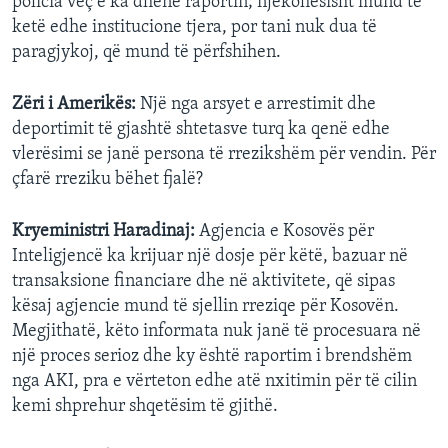
policia veç e ka dhënë raportin; njëkohësisht mund të
ketë edhe institucione tjera, por tani nuk dua të
paragjykoj, që mund të përfshihen.
Zëri i Amerikës:
Një nga arsyet e arrestimit dhe
deportimit të gjashtë shtetasve turq ka qenë edhe
vlerësimi se janë persona të rrezikshëm për vendin. Për
çfarë rreziku bëhet fjalë?
Kryeministri Haradinaj:
Agjencia e Kosovës për
Inteligjencë ka krijuar një dosje për këtë, bazuar në
transaksione financiare dhe në aktivitete, që sipas
kësaj agjencie mund të sjellin rreziqe për Kosovën.
Megjithatë, këto informata nuk janë të procesuara në
një proces serioz dhe ky është raportim i brendshëm
nga AKI, pra e vërteton edhe atë nxitimin për të cilin
kemi shprehur shqetësim të gjithë.