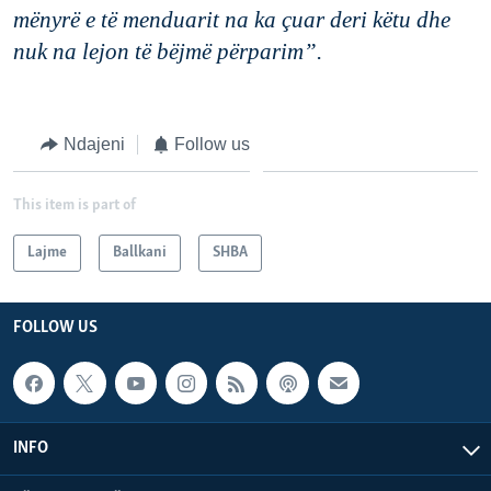
mënyrë
e
të
mend
uarit
na
ka
çuar
deri
këtu
dhe
nuk
na
lejon
të
bëjmë
përparim
”
.
Ndajeni
Follow us
This item is part of
Lajme
Ballkani
SHBA
FOLLOW US
INFO