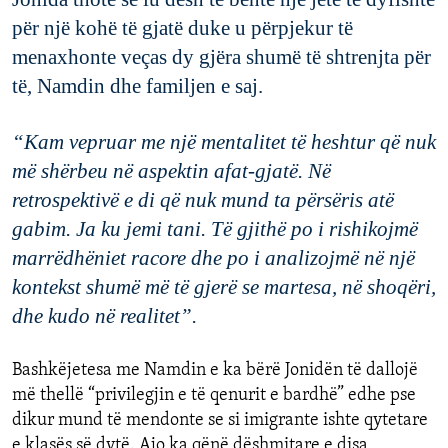
për
një
kohë
të
gjatë
duke u
përpjekur
të
menaxhonte
veças
d
y
gjëra
shumë
të
shtrenjta
për
të
,
Namdin
dhe
familjen
e
saj
.
“
Kam
vepruar
me
n
jë
mentalitet
të
heshtur
që
nuk
më
shërbeu
në
aspektin
afat-gjatë
.
N
ë
retrospektivë
e di
që
nuk
mund
t
a
përsëris
atë
gabim
.
J
a
ku
jemi
tani
.
T
ë
gjithë
po
i
rishikojmë
mar
rëdhëniet
racore
dhe po i analizojmë
në
një
kontekst
shumë
më
të
gjerë
se
martesa
,
në
shoqëri
,
dhe
kudo
në
realitet
”.
B
ashk
ëjetesa
me
Namdin
e ka b
ërë
Jonidën
të
dallojë
më
thellë
“
privilegj
in e
të
q
e
nurit
e
bardhë
”
edhe
pse
dikur
mund
të
mendonte
se
si
imigrante
ishte
qytetare
e klasës së dytë
. Ajo
ka
qënë
dëshmitare
e
disa