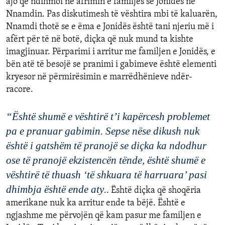
ajo
që
ndihmoi
në
afrimin
e
familjes
së
Jonidës
ne
Nnamdin
.
Pas
diskutimesh
të
vështira
mbi
të
kaluarën
,
N
n
amdi
thotë
se e
ëma
e
Jonidës
është
tani
njeriu
më
i
afërt
për
të
në
botë
,
diçka
që
nuk
mund
ta
kishte
imagjinuar
.
Për
parimi
i
arritur
me
familjen
e
Jonidës
, e
bën
atë
të
besojë
se
pranimi
i
gabim
eve
është
elementi
kryesor
në
përmirësimin
e
marrëdhënieve
ndër-
racore
.
“
Ë
shtë
shumë
e
vështirë
t
’
i
kap
ë
rcesh
problemet
pa
e
pranuar
gabimin
.
Sepse
nëse
dikush
nuk
është
i
gatshëm
të
pranojë
se
diçka
ka
ndodh
ur
ose
t
ë
pranojë
ekzistencën
t
ënde
,
është
shumë
e
vështirë
të
thuash
‘
të
shkuara
të
harruara
’
pasi
dhimbja
është
ende
aty
.
.
Ë
shtë
diçka
që
shoq
ë
ria
a
merika
ne
nuk
ka
arritur
ende
ta
bëjë
.
Ë
shtë
e
ngjashme
me
përvojën
që
kam
pasur
me
familjen
e