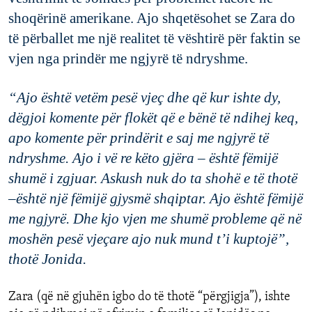
shoqërinë
amerikane
.
Ajo
shqetësohet
se Zara do
të
përballet
me
një
realitet
të
vështirë
për
faktin
se
vjen
nga
prindër
me
ngjyrë
të
ndryshme
.
“
Ajo
është
vetëm
pesë
vjeç
dhe
që
kur
ishte
dy
,
d
ëgjoi
komente
për
flokët
që
e
bënë
të
ndihej
keq
,
apo
komente
për
prindërit
e
saj
me
ngjyrë
të
ndryshme
.
Ajo
i
vë
re
këto
gjëra
–
është
fëmijë
shumë
i
zgjuar
.
Askush
nuk
do ta
shoh
ë
e
të
thotë
–
është
një
fëmijë
gjysmë
shqiptar
.
Ajo
është
fëmijë
me
ngjyrë
.
Dhe
kjo
vjen
me
shumë
probleme
që
në
moshën
pesë
vjeçare
ajo
nuk
mund
t’i
kuptoj
ë
”
,
thotë Jonida.
Zara
(
që
në
gjuhën
igbo
do
të
thotë
“
përgjigja
”
)
,
ishte