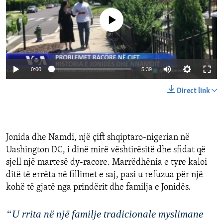
No media source currently available
0:00
5:39
Direct link
Jonida
dhe
Namdi
,
nj
ë çift shqiptaro-nigerian në
Uashington DC,
i
dinë
mirë
vështirësitë
dhe
sfidat
që
sjell
një
martesë
dy
-racore
.
M
arrëdhënia
e
tyre
kaloi
ditë
të
errëta
në
fillimet
e
saj
,
pasi
u
refuzua
për
një
kohë
të
gjatë
nga
prindërit
dhe
familja
e
Jonidë
s
.
“U
rrita
në
një
familje
tradicionale
myslimane