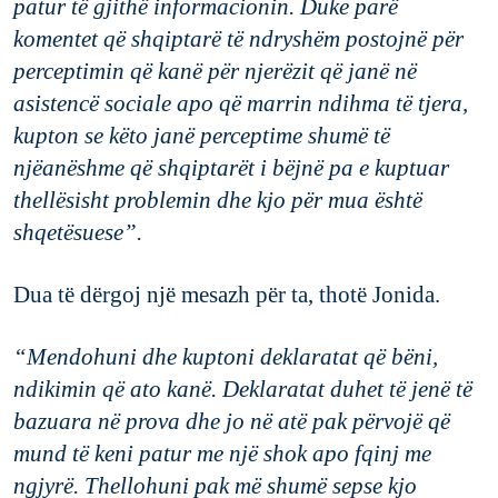
patur
të
gjithë
informacionin
. Duke
par
ë
komentet
që
shqiptarë
të
ndryshëm
postojnë
për
perceptimi
n
që
kanë
për
njerëzit
që
janë
në
asistencë
sociale
apo
që
marrin
ndihma
të
tjera
,
kupton
se
këto
janë
perceptime
shumë
të
njëanëshme
që
shqiptarët
i
bëjnë
pa e
kuptuar
thellësisht
problemin
dhe
kjo
për
mua
është
shqetësuese
”
.
D
ua
të
dërgoj
një
mesazh
për
ta,
thotë
Jonida
.
“
M
endohuni
dhe
kuptoni
deklaratat
që
bëni
,
ndikimin
që
ato
kan
ë
.
De
klarata
t
duhet
të
jenë
të
bazuara
në
prova
dhe
jo
në
atë
pak
përvojë
që
mund
të
keni
patur
me
një
shok
apo
fqinj
me
ngjyrë
.
Thellohuni
pak
më
shumë
sepse
kjo