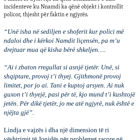
incidenteve
ku
N
n
amdi
ka
qënë
objekt
i
kontrolli
t
policor
,
thjesht
për
faktin
e
ngjyrës
.
“
U
në
isha
në
sediljen
e
shoferit
kur
polici
më
ndaloi
dhe
i
kërkoi
Namdit
li
ç
en
s
ën
,
pa
m
’
u
drejtuar
mua
që
kisha
b
ë
r
ë
shkeljen
…
.
“
Ai
i
zbaton
rregullat
si
asnjë
tjetër
.
U
në
,
si
shqiptare
,
provoj
t
’
i
thyej
.
G
jithmonë
provoj
limitet
,
por jo ai.
T
ani
e
kuptoj
arsyen
. Ai
nuk
guxon
t
’
i
thyej
ë
,
pasi
për
të
,
kjo
mund
t’i
kushtojë
jetën
.
P
ër
dikë tjetër
,
jo me atë ngjyrë
,
nuk është e
njëjta gjë”.
L
indj
a
e
vajz
ës
i
dha
një
dimension të ri
vështrimit t
ë
Jonidës
për
problemet
racore
në