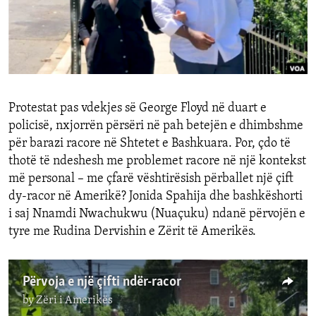
INTERVISTA
DITARI
Protestat
pas
vdekjes
së
George Floyd
në
duart
e
policisë
,
nxj
o
rr
ë
n
përsëri
në
pah
betejën
e
dhimbshme
për
baraz
i
racore
në
Shtetet
e
Bashkuara
.
Por
,
çdo të
thotë t
ë
ndeshesh me problemet racore n
ë
një kontekst
më personal
–
me çfarë vështirësish
përballet
një çift
dy
-racor
në
Amerikë
?
Jonida
Spahija
dhe bashkëshorti
i saj
N
n
am
d
i
Nwachukwu
(
Nuaçuku
)
nda
në
përvojë
n e
tyre
me
Rudina Dervishin e
Zërit të Amerikës
.
Përvoja e një çifti ndër-racor
by
Zëri i Amerikës