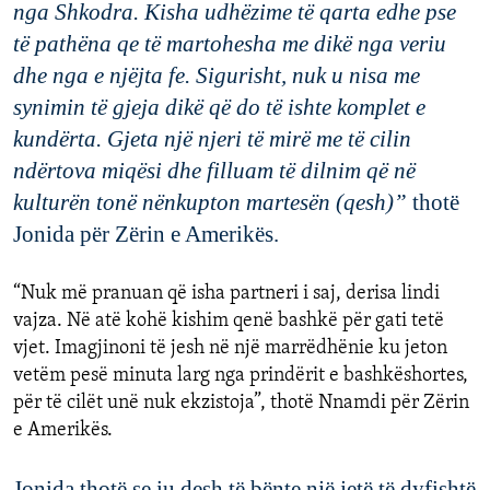
nga
Shkodra
. K
isha
udhëzime
të
qarta
edhe
pse
të
pathëna
qe
t
ë
martohesha
me
dik
ë
nga
veriu
dhe
nga
e
njëjta
fe
.
Sigurisht
,
nuk
u
nisa
me
synimin
të
gje
ja
dik
ë
që
do
të
ishte
komplet
e
kundërta
.
G
jeta
një
nj
e
ri
të
mirë
me
të
cilin
ndërtova
miqësi
dhe
filluam
të
dilnim
që
në
kulturën
tonë
nënkupton
martesë
n
(
qesh
)”
thot
ë
Jonida
për Zërin e Amerikës.
“
Nuk
më
pranuan
që
isha
partneri
i
saj
,
derisa
lindi
vajza
.
N
ë atë kohë k
ishim
q
e
në
bashkë
për
gati
tetë
vjet
.
I
magjinoni
të
jesh
në
një
marrëdhënie
ku
jeton
vetëm
pesë
m
inuta
larg
nga
prindërit
e
bashkëshortes
,
për
të
cilët
unë
nuk
ekzistoja
”,
thot
ë
N
n
amdi
për Zërin
e Amerikës.
Jonida
thotë
se
iu
desh
të
bënte
një
jetë
të
dyfishtë