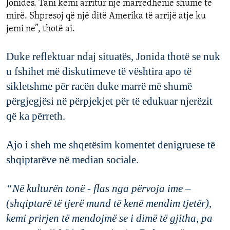
Jonidës
.
Tani
kemi
arritur
një
marrëdhënie
shumë
të
mirë
.
Shpresoj
q
ë
një
ditë
Amerika
të
arrijë
atje
ku
jemi
ne
”
, thotë ai.
Duke
reflektuar
ndaj
situatës
,
Jonida
thotë
se
nuk
u
fshihet
më
diskutimeve
të
vështira
apo
të
sikletshme
për
racën
duke
marrë
më
shumë
përgjegjësi
në
përpjek
jet
për
të
eduk
uar
njerëzit
që
ka
përreth
.
Ajo
i
sheh
me
shqet
ësim
komentet denigruese të
shqiptarëve në median sociale.
“
Në
kulturën
ton
ë
-
flas
nga
përvoja
ime
–
(
shqiptarë
të
tjerë
mund
të
kenë
mendim
tjet
ë
r
)
,
kemi
prirjen
të
mendojmë
se
i
dimë
të
gjitha
,
pa