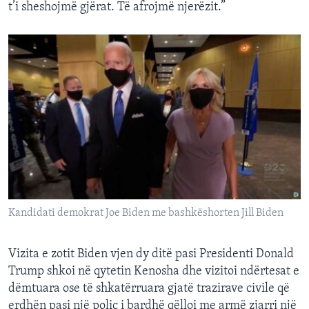
t’i sheshojmë gjërat. Të afrojmë njerëzit.”
Kandidati demokrat Joe Biden me bashkëshorten Jill Biden
Vizita e zotit Biden vjen dy ditë pasi Presidenti Donald
Trump shkoi në qytetin Kenosha dhe vizitoi ndërtesat e
dëmtuara ose të shkatërruara gjatë trazirave civile që
erdhën pasi një polic i bardhë qëlloi me armë zjarri një