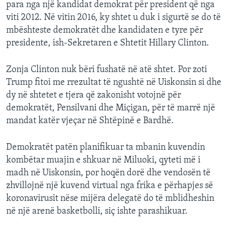
para nga një kandidat demokrat për president që nga
viti 2012. Në vitin 2016, ky shtet u duk i sigurtë se do të
mbështeste demokratët dhe kandidaten e tyre për
presidente, ish-Sekretaren e Shtetit Hillary Clinton.
Zonja Clinton nuk bëri fushatë në atë shtet. Por zoti
Trump fitoi me rrezultat të ngushtë në Uiskonsin si dhe
dy në shtetet e tjera që zakonisht votojnë për
demokratët, Pensilvani dhe Miçigan, për të marrë një
mandat katër vjeçar në Shtëpinë e Bardhë.
Demokratët patën planifikuar ta mbanin kuvendin
kombëtar muajin e shkuar në Miluoki, qyteti më i
madh në Uiskonsin, por hoqën dorë dhe vendosën të
zhvillojnë një kuvend virtual nga frika e përhapjes së
koronavirusit nëse mijëra delegatë do të mblidheshin
në një arenë basketbolli, siç ishte parashikuar.