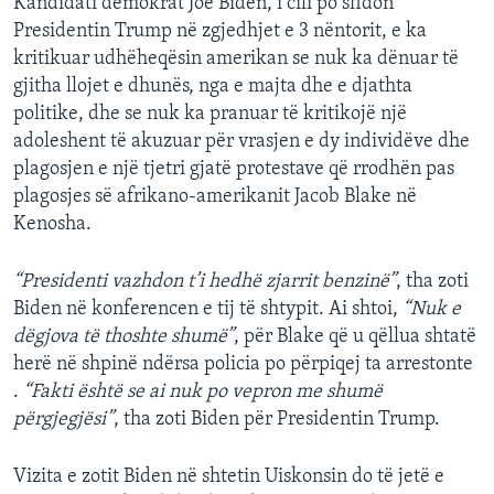
Kandidati demokrat Joe Biden, i cili po sfidon
Presidentin Trump në zgjedhjet e 3 nëntorit, e ka
kritikuar udhëheqësin amerikan se nuk ka dënuar të
gjitha llojet e dhunës, nga e majta dhe e djathta
politike, dhe se nuk ka pranuar të kritikojë një
adoleshent të akuzuar për vrasjen e dy individëve dhe
plagosjen e një tjetri gjatë protestave që rrodhën pas
plagosjes së afrikano-amerikanit Jacob Blake në
Kenosha.
“Presidenti vazhdon t’i hedhë zjarrit benzinë”
, tha zoti
Biden në konferencen e tij të shtypit. Ai shtoi,
“Nuk e
dëgjova të thoshte shumë”
, për Blake që u qëllua shtatë
herë në shpinë ndërsa policia po përpiqej ta arrestonte
.
“Fakti është se ai nuk po vepron me shumë
përgjegjësi”
, tha zoti Biden për Presidentin Trump.
Vizita e zotit Biden në shtetin Uiskonsin do të jetë e