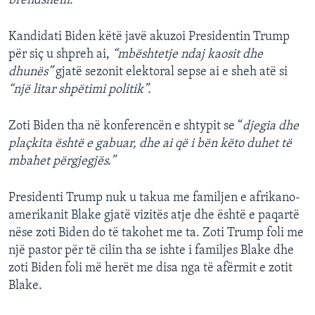
brendshëm.”
Kandidati Biden këtë javë akuzoi Presidentin Trump
për siç u shpreh ai,
“mbështetje ndaj kaosit dhe
dhunës”
gjatë sezonit elektoral sepse ai e sheh atë si
“një litar shpëtimi politik”.
Zoti Biden tha në konferencën e shtypit se “
djegia dhe
plaçkita është e gabuar, dhe ai që i bën këto duhet të
mbahet përgjegjës.”
Presidenti Trump nuk u takua me familjen e afrikano-
amerikanit Blake gjatë vizitës atje dhe është e paqartë
nëse zoti Biden do të takohet me ta. Zoti Trump foli me
një pastor për të cilin tha se ishte i familjes Blake dhe
zoti Biden foli më herët me disa nga të afërmit e zotit
Blake.