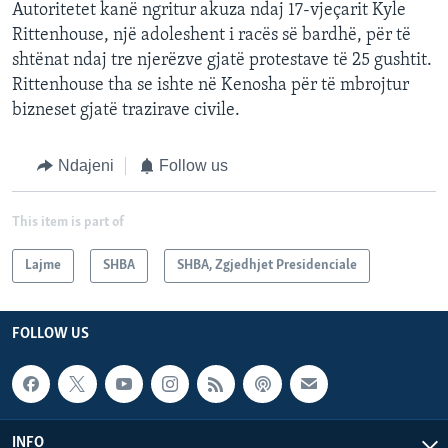
Autoritetet kanë ngritur akuza ndaj 17-vjeçarit Kyle
Rittenhouse, një adoleshent i racës së bardhë, për të
shtënat ndaj tre njerëzve gjatë protestave të 25 gushtit.
Rittenhouse tha se ishte në Kenosha për të mbrojtur
bizneset gjatë trazirave civile.
Ndajeni
Follow us
This item is part of
Lajme
SHBA
SHBA, Zgjedhjet Presidenciale
FOLLOW US
INFO