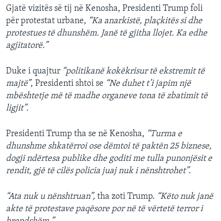
Gjatë vizitës së tij në Kenosha, Presidenti Trump foli
për protestat urbane,
“Ka anarkistë, plaçkitës si dhe
protestues të dhunshëm. Janë të gjitha llojet. Ka edhe
agjitatorë.”
Duke i quajtur
“politikanë kokëkrisur të ekstremit të
majtë”
, Presidenti shtoi se
“Ne duhet t’i japim një
mbështetje më të madhe organeve tona të zbatimit të
ligjit”.
Presidenti Trump tha se në Kenosha,
“Turma e
dhunshme shkatërroi ose dëmtoi të paktën 25 biznese,
dogji ndërtesa publike dhe goditi me tulla punonjësit e
rendit, gjë të cilës policia juaj nuk i nënshtrohet”.
“Ata nuk u nënshtruan”,
tha zoti Trump.
“Këto nuk janë
akte të protestave paqësore por në të vërtetë terror i