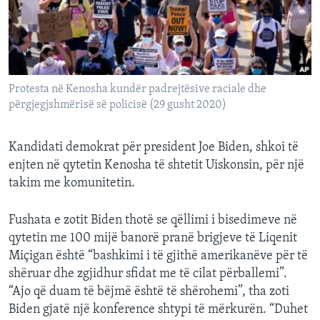
INTERVISTA
DITARI
Protesta në Kenosha kundër padrejtësive raciale dhe
përgjegjshmërisë së policisë (29 gusht 2020)
Kandidati demokrat për president Joe Biden, shkoi të
enjten në qytetin Kenosha të shtetit Uiskonsin, për një
takim me komunitetin.
Fushata e zotit Biden thotë se qëllimi i bisedimeve në
qytetin me 100 mijë banorë pranë brigjeve të Liqenit
Miçigan është “bashkimi i të gjithë amerikanëve për të
shëruar dhe zgjidhur sfidat me të cilat përballemi”.
“Ajo që duam të bëjmë është të shërohemi”, tha zoti
Biden gjatë një konference shtypi të mërkurën. “Duhet