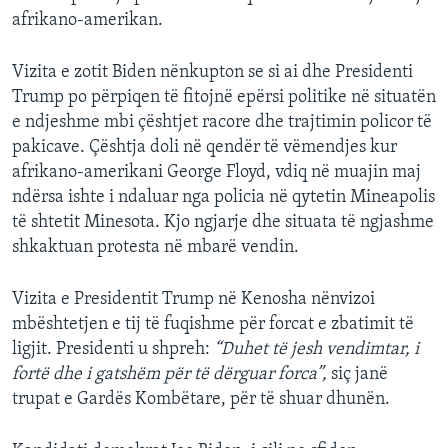
afrikano-amerikan.
Vizita e zotit Biden nënkupton se si ai dhe Presidenti
Trump po përpiqen të fitojnë epërsi politike në situatën
e ndjeshme mbi çështjet racore dhe trajtimin policor të
pakicave. Çështja doli në qendër të vëmendjes kur
afrikano-amerikani George Floyd, vdiq në muajin maj
ndërsa ishte i ndaluar nga policia në qytetin Mineapolis
të shtetit Minesota. Kjo ngjarje dhe situata të ngjashme
shkaktuan protesta në mbarë vendin.
Vizita e Presidentit Trump në Kenosha nënvizoi
mbështetjen e tij të fuqishme për forcat e zbatimit të
ligjit. Presidenti u shpreh:
“Duhet të jesh vendimtar, i
fortë dhe i gatshëm për të dërguar forca”,
siç janë
trupat e Gardës Kombëtare, për të shuar dhunën.