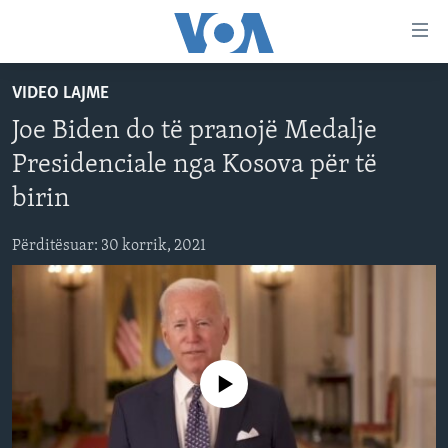
Lidhje
Kalo
në
VIDEO LAJME
faqen
FAQJA KRYESORE
kryesore
Joe Biden do të pranojë Medalje
KATEGORITË
Kalo
Presidenciale nga Kosova për të
tek
DITARI
AMERIKA
faqja
birin
BALLKANI
kryesore
Learning English
Kalo
Përditësuar: 30 korrik, 2021
EVROPA
tek
FOLLOW US
BOTA
kërkimi
MJEDISI
KULTURË
Gjuhët
No media source currently available
SHKENCË DHE TEKNOLOGJI
SHËNDETËSI