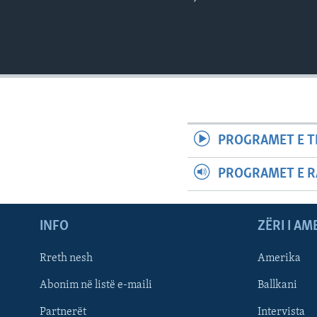
PROGRAMET E T
PROGRAMET E R
INFO
ZËRI I AM
Rreth nesh
Amerika
Abonim në listë e-maili
Ballkani
Partnerët
Intervista