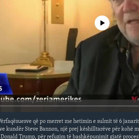
No media source currently avail
ërfaqësuesve që po merret me hetimin e sulmit të 6 janarit
ave kundër Steve Bannon, një prej këshilltarëve për kohë m
it Donald Trump, për refuzim të bashkëpunimit gjatë proces