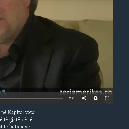
able
2:49
 në Kapitol votoi
EMBED
ë të gjatëmë të
it të hetimeve.