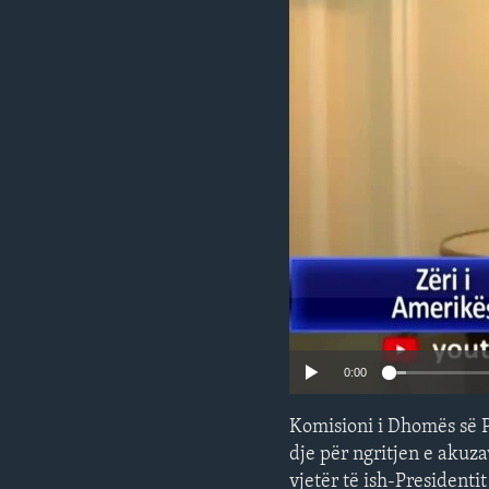
INTERVISTA
DITARI
0:00
Komisioni i Dhomës së P
dje për ngritjen e akuz
vjetër të ish-President