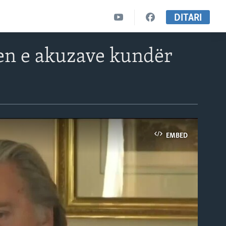
DITARI
tjen e akuzave kundër
EMBED