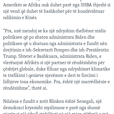
Amerikës se Afrika nuk duhet parë nga SHBA thjesht si
një vend që duhet të bashkohet për të kundërshtuar
ndikimin e Kinës.
“Pra, unë mendoj se ka një ndryshim thelbësor midis
politikave që po zbaton administrata Biden dhe
politikave që u zbatuan nga administrata e fundit nën
drejtimin e ish-Sekretarit Pompeo dhe ish-Presidentin
Trump. Shtetet e Bashkuara, administrata Biden, e
vlerësojnë Afrikën si një partner të rëndësishëm për
çështjet globale, duke filluar nga ndryshimet klimatike
te trafikimi i qenieve njerëzore e deri te forcimi i
lidhjeve tona ekonomike. Pra, është një marrëdhënie e
rëndësishme”, thotë ai.
Ndalesa e fundit e zotit Blinken është Senegali, një
demokraci kryesisht myslimane e parë nga shumë