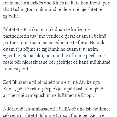
reale mes Amerikës dhe Kinës në këtë kontinent, por
tha Uashingtoni nuk mund të detyrojë një shtet të
zgjedhë.
“Shtetet e Bashkuara nuk duan të kufizojnë
partneritetin tuaj me vendet e tjera; duam t’i bëjmë
partneritetet tuaja me ne edhe më të forta. Ne nuk
duam t’ju bëjmë të zgjidhni; ne duam t’ju japim
zgjedhje. Së bashku, ne mund të ofrojmë përfitime
reale për njerëzit tanë për çështjet që kanë më shumë
rëndësi për ta”.
Zoti Blinken e filloi udhëtimin e tij në Afrikë nga
Kenia, për të rritur përpjekjet e përbashkëta që të
arrihet një armëpushim në luftimet në Etiopi.
Ndërkohë ish-ambasadori i SHBA-së dhe ish-ndihmës
sekretari i shtetit, Johnnie Carson thotë për Zërin e