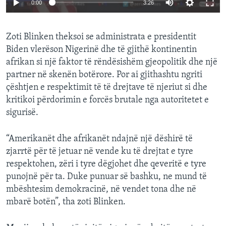
0:00
3:26
Zoti Blinken theksoi se administrata e presidentit
Biden vlerëson Nigerinë dhe të gjithë kontinentin
afrikan si një faktor të rëndësishëm gjeopolitik dhe një
partner në skenën botërore. Por ai gjithashtu ngriti
çështjen e respektimit të të drejtave të njeriut si dhe
kritikoi përdorimin e forcës brutale nga autoritetet e
sigurisë.
“Amerikanët dhe afrikanët ndajnë një dëshirë të
zjarrtë për të jetuar në vende ku të drejtat e tyre
respektohen, zëri i tyre dëgjohet dhe qeveritë e tyre
punojnë për ta. Duke punuar së bashku, ne mund të
mbështesim demokracinë, në vendet tona dhe në
mbarë botën”, tha zoti Blinken.