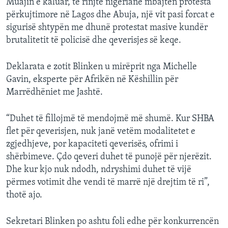
Muajin e kaluar, të rinjtë nigerianë mbajtën protesta
përkujtimore në Lagos dhe Abuja, një vit pasi forcat e
sigurisë shtypën me dhunë protestat masive kundër
brutalitetit të policisë dhe qeverisjes së keqe.
Deklarata e zotit Blinken u mirëprit nga Michelle
Gavin, eksperte për Afrikën në Këshillin për
Marrëdhëniet me Jashtë.
“Duhet të fillojmë të mendojmë më shumë. Kur SHBA
flet për qeverisjen, nuk janë vetëm modalitetet e
zgjedhjeve, por kapaciteti qeverisës, ofrimi i
shërbimeve. Çdo qeveri duhet të punojë për njerëzit.
Dhe kur kjo nuk ndodh, ndryshimi duhet të vijë
përmes votimit dhe vendi të marrë një drejtim të ri”,
thotë ajo.
Sekretari Blinken po ashtu foli edhe për konkurrencën