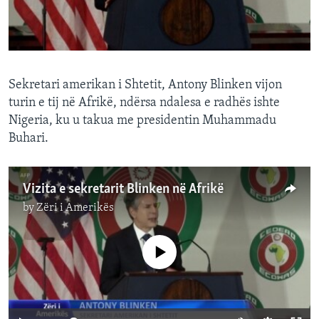
INTERVISTA
DITARI
Sekretari amerikan i Shtetit, Antony Blinken vijon
turin e tij në Afrikë, ndërsa ndalesa e radhës ishte
Nigeria, ku u takua me presidentin Muhammadu
Buhari.
Vizita e sekretarit Blinken në Afrikë
by
Zëri i Amerikës
No media source currently available