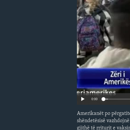
INTERVISTA
DITARI
0:00
Amerikanët po përgatite
shëndetësisë vazhdojnë 
gjithë të rriturit e vak