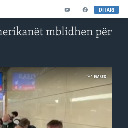
DITARI
merikanët mblidhen për
EMBED