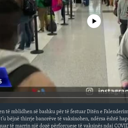
No media source currently avail
n të mblidhen së bashku për të festuar Ditën e Falenderim
t’u bëjnë thirrje banorëve të vaksinohen, ndërsa është ha
sinuar të marrin një dozë përforcuese të vaksinës ndaj COVI