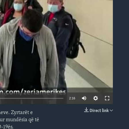
able
2:16
Direct link
eve. Zyrtarët e
EMBED
pur mundësia që të
D-19ës.