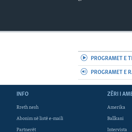
PROGRAMET E T
PROGRAMET E R
INFO
ZËRI I AM
Rreth nesh
Amerika
Abonim në listë e-maili
Ballkani
Partnerët
Intervista