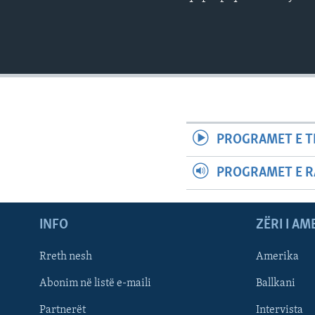
PROGRAMET E T
PROGRAMET E R
INFO
ZËRI I AM
Rreth nesh
Amerika
Abonim në listë e-maili
Ballkani
Partnerët
Intervista