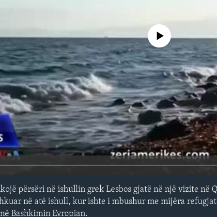
No media source currently avail
ojë përsëri në ishullin grek Lesbos gjatë në një vizite në 
 shkuar në atë ishull, kur ishte i mbushur me mijëra refugj
 në Bashkimin Evropian.