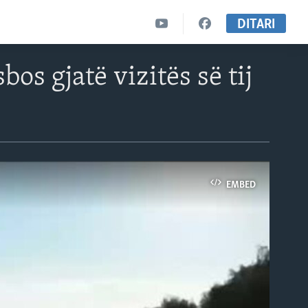
DITARI
os gjatë vizitës së tij
EMBED