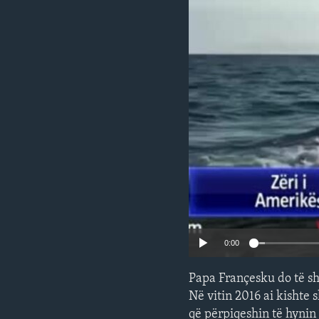
INTERVISTA
DITARI
0:00
Papa Françesku do të shk
Në vitin 2016 ai kishte
që përpiqeshin të hynin