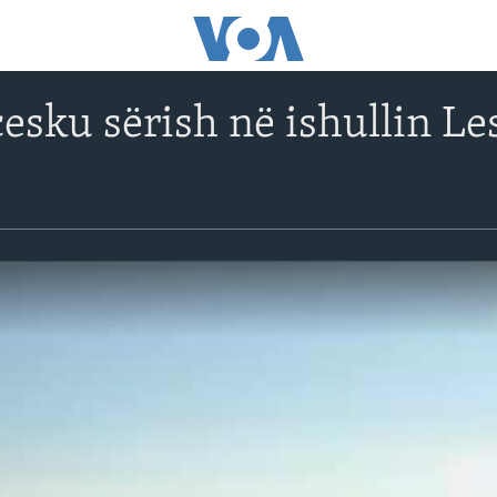
sku sërish në ishullin Lesb