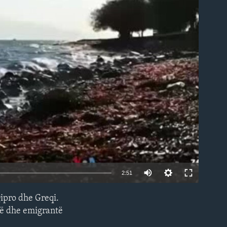
able
2:51
Qipro dhe Greqi.
EMBED
atë dhe emigrantë