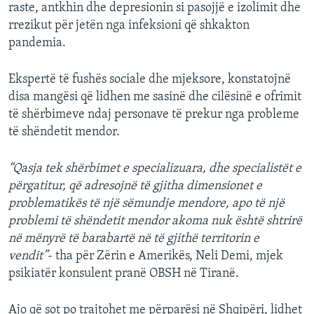
raste, antkhin dhe depresionin si pasojjë e izolimit dhe
rrezikut për jetën nga infeksioni që shkakton
pandemia.
Ekspertë të fushës sociale dhe mjeksore, konstatojnë
disa mangësi që lidhen me sasinë dhe cilësinë e ofrimit
të shërbimeve ndaj personave të prekur nga probleme
të shëndetit mendor.
“Qasja tek shërbimet e specializuara, dhe specialistët e
përgatitur, që adresojnë të gjitha dimensionet e
problematikës të një sëmundje mendore, apo të një
problemi të shëndetit mendor akoma nuk është shtrirë
në mënyrë të barabartë në të gjithë territorin e
vendit”
- tha për Zërin e Amerikës, Neli Demi, mjek
psikiatër konsulent pranë OBSH në Tiranë.
Ajo që sot po trajtohet me përparësi në Shqipëri, lidhet