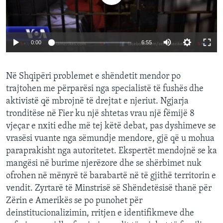
INTERVISTA
DITARI
0:00
6:55
Në Shqipëri problemet e shëndetit mendor po
trajtohen me përparësi nga specialistë të fushës dhe
aktivistë që mbrojnë të drejtat e njeriut. Ngjarja
tronditëse në Fier ku një shtetas vrau një fëmijë 8
vjeçar e nxiti edhe më tej këtë debat, pas dyshimeve se
vrasësi vuante nga sëmundje mendore, gjë që u mohua
paraprakisht nga autoritetet. Ekspertët mendojnë se ka
mangësi në burime njerëzore dhe se shërbimet nuk
ofrohen në mënyrë të barabartë në të gjithë territorin e
vendit. Zyrtarë të Minstrisë së Shëndetësisë thanë për
Zërin e Amerikës se po punohet për
deinstitucionalizimin, rritjen e identifikmeve dhe