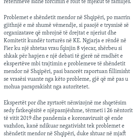
referimeve sidhe forcimin e rolit të mjekut të familjes.
Problemet e shëndetit mendor në Shqipëri, po marrin
gjithnjë e më shumë vëmendje, si pasojë e trysnisë së
organizatave që mbrojnë të drejtat e njeriut dhe
Komitetit kundër torturës në KE. Ngjarja e rëndë në
Fier ku një shtetas vrau fqinjin 8 vjecar, shërbeu si
shkak për hapjen e një debati të gjerë në rradhët e
ekspertëve mbi trajtimin e problemeve të shëndetit
mendor në Shqipëri, pasi banorët raportuan fillimisht
se vrasësi vuante nga këto probleme, gjë që më pas u
mohua paraprakisht nga autoritetet.
Ekspertët por dhe zyrtarët nënvizojnë me shqetësim
sedy fatkeqësitë e njëpasnjëshme, tërmeti i 26 nëntorit
të vitit 2019 dhe pandemia e koronavirusit që ende
vazhdon, kanë ndikuar negativisht tek problemet e
shëndetit mendor në Shqipëri, duke shtuar në mjaft