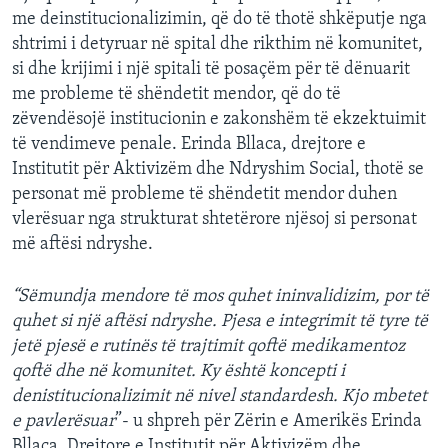
me deinstitucionalizimin, që do të thotë shkëputje nga
shtrimi i detyruar në spital dhe rikthim në komunitet,
si dhe krijimi i një spitali të posaçëm për të dënuarit
me probleme të shëndetit mendor, që do të
zëvendësojë institucionin e zakonshëm të ekzektuimit
të vendimeve penale. Erinda Bllaca, drejtore e
Institutit për Aktivizëm dhe Ndryshim Social, thotë se
personat më probleme të shëndetit mendor duhen
vlerësuar nga strukturat shtetërore njësoj si personat
më aftësi ndryshe.
“Sëmundja mendore të mos quhet ininvalidizim, por të
quhet si një aftësi ndryshe. Pjesa e integrimit të tyre të
jetë pjesë e rutinës të trajtimit qoftë medikamentoz
qoftë dhe në komunitet. Ky është koncepti i
denistitucionalizimit në nivel standardesh. Kjo mbetet
e pavlerësuar
”- u shpreh për Zërin e Amerikës Erinda
Bllaca, Drejtore e Institutit për Aktivizëm dhe