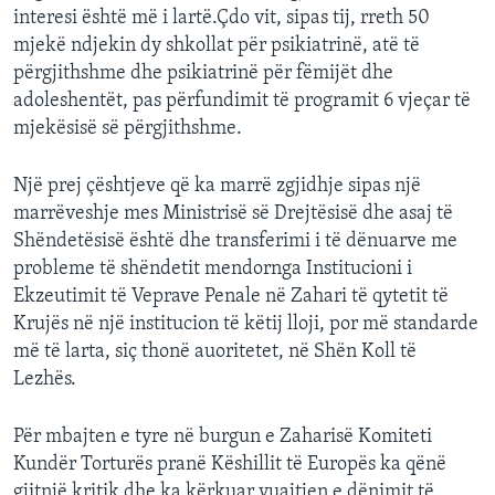
interesi është më i lartë.Çdo vit, sipas tij, rreth 50
mjekë ndjekin dy shkollat për psikiatrinë, atë të
përgjithshme dhe psikiatrinë për fëmijët dhe
adoleshentët, pas përfundimit të programit 6 vjeçar të
mjekësisë së përgjithshme.
Një prej çështjeve që ka marrë zgjidhje sipas një
marrëveshje mes Ministrisë së Drejtësisë dhe asaj të
Shëndetësisë është dhe transferimi i të dënuarve me
probleme të shëndetit mendornga Institucioni i
Ekzeutimit të Veprave Penale në Zahari të qytetit të
Krujës në një institucion të këtij lloji, por më standarde
më të larta, siç thonë auoritetet, në Shën Koll të
Lezhës.
Për mbajten e tyre në burgun e Zaharisë Komiteti
Kundër Torturës pranë Këshillit të Europës ka qënë
gjitnjë kritik dhe ka kërkuar vuajtjen e dënimit të