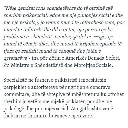
“Nëse qendrat tona shëndetësore do të ofrojnë një
shërbim psikosocial, edhe me një punonjës social edhe
me një psikolog, jo vetëm mund të referohesh vetë, por
mund të referosh dhe dikë tjetër, një person që ka
probleme të shëndetit mendor, që del në rrugë, që
mund të cënojë dikë, dhe mund të krijohen episode të
tjera që realisht mund të cënojnë dhe jetën e
qytetarëve”
- tha për Zërin e Amerikës Denada Seferi,
Zv. Ministre e Shëndetësisë dhe Mbrojtjes Sociale.
Specialistë në fushën e psikiatrisë i mbështesin
përpjekjet e autoriteteve për ngritjen e qendrave
komunitare, dhe të shtëpive të mbështetura ku ofrohet
shërbim jo vetëm me mjekë psikiatër, por dhe me
psikologë dhe punonjës social. Ata gjithashtu vënë
theksin në shtimin e burimeve njerëzore.