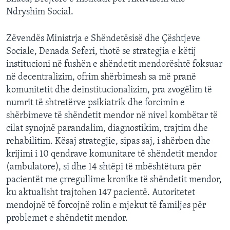
Ndryshim Social.
Zëvendës Ministrja e Shëndetësisë dhe Çështjeve
Sociale, Denada Seferi, thotë se strategjia e këtij
institucioni në fushën e shëndetit mendorështë foksuar
në decentralizim, ofrim shërbimesh sa më pranë
komunitetit dhe deinstitucionalizim, pra zvogëlim të
numrit të shtretërve psikiatrik dhe forcimin e
shërbimeve të shëndetit mendor në nivel kombëtar të
cilat synojnë parandalim, diagnostikim, trajtim dhe
rehabilitim. Kësaj strategjie, sipas saj, i shërben dhe
krijimi i 10 qendrave komunitare të shëndetit mendor
(ambulatore), si dhe 14 shtëpi të mbështëtura për
pacientët me çrregullime kronike të shëndetit mendor,
ku aktualisht trajtohen 147 pacientë. Autoritetet
mendojnë të forcojnë rolin e mjekut të familjes për
problemet e shëndetit mendor.