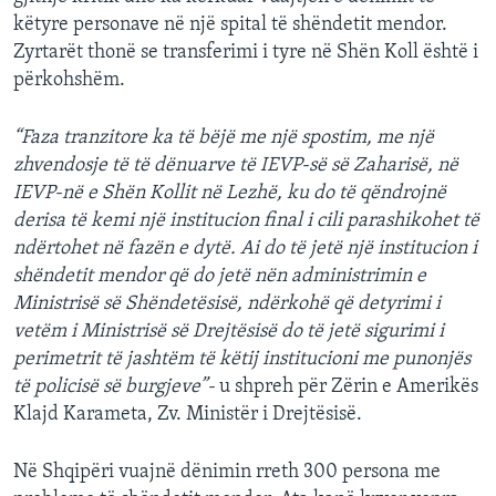
këtyre personave në një spital të shëndetit mendor.
Zyrtarët thonë se transferimi i tyre në Shën Koll është i
përkohshëm.
“Faza tranzitore ka të bëjë me një spostim, me një
zhvendosje të të dënuarve të IEVP-së së Zaharisë, në
IEVP-në e Shën Kollit në Lezhë, ku do të qëndrojnë
derisa të kemi një institucion final i cili parashikohet të
ndërtohet në fazën e dytë. Ai do të jetë një institucion i
shëndetit mendor që do jetë nën administrimin e
Ministrisë së Shëndetësisë, ndërkohë që detyrimi i
vetëm i Ministrisë së Drejtësisë do të jetë sigurimi i
perimetrit të jashtëm të këtij institucioni me punonjës
të policisë së burgjeve”-
u shpreh për Zërin e Amerikës
Klajd Karameta, Zv. Ministër i Drejtësisë.
Në Shqipëri vuajnë dënimin rreth 300 persona me