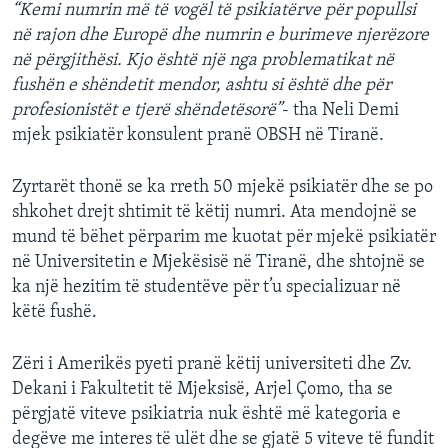
“Kemi numrin më të vogël të psikiatërve për popullsi
në rajon dhe Europë dhe numrin e burimeve njerëzore
në përgjithësi. Kjo është një nga problematikat në
fushën e shëndetit mendor, ashtu si është dhe për
profesionistët e tjerë shëndetësorë”
- tha Neli Demi
mjek psikiatër konsulent pranë OBSH në Tiranë.
Zyrtarët thonë se ka rreth 50 mjekë psikiatër dhe se po
shkohet drejt shtimit të këtij numri. Ata mendojnë se
mund të bëhet përparim me kuotat për mjekë psikiatër
në Universitetin e Mjekësisë në Tiranë, dhe shtojnë se
ka një hezitim të studentëve për t’u specializuar në
këtë fushë.
Zëri i Amerikës pyeti pranë këtij universiteti dhe Zv.
Dekani i Fakultetit të Mjeksisë, Arjel Çomo, tha se
përgjatë viteve psikiatria nuk është më kategoria e
degëve me interes të ulët dhe se gjatë 5 viteve të fundit