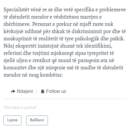
Specialistët vënë re se dhe vetë specifika e problemeve
të shëndetit mendor e vështirëson marrjen e
shërbimeve. Personat e prekur në mjaft raste nuk
kërkojnë ndihmë për shkak të diskriminimit por dhe të
moskuptimit të realitetit të tyre psikologjik dhe psikik.
Ndaj ekspertët insistojnë shumë tek identifikimi,
referimi dhe trajtimi mjeksorqë sipas tyrepritet të
sjellë uljen e rrezikut që mund të paraqesin ata në
komunitet dhe një mirqenie më të madhe të shëndetit
mendor në rang kombëtar.
Ndajeni
Follow us
This item is part of
Lajme
Ballkani