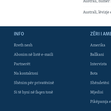
Australi, numër i
Australi, lëvizje
INFO
ZËRI I AM
Rreth nesh
Amerika
Abonim në listë e-maili
Ballkani
Partnerët
Intervista
Learning English
Na kontaktoni
Bota
FOLLOW US
Shënim për privatësinë
Shëndetësi
Si të hyni në faqen tonë
Mjedisi
Pikëpamja e
Gjuhët