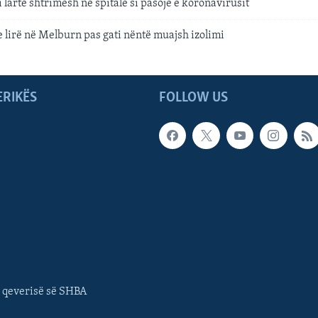
 lartë shtrimesh në spitale si pasojë e koronavirusit
 e lirë në Melburn pas gati nëntë muajsh izolimi
ERIKËS
FOLLOW US
 qeverisë së SHBA