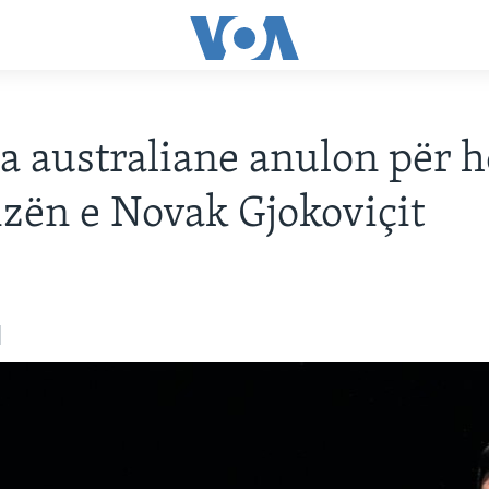
a australiane anulon për h
izën e Novak Gjokoviçit