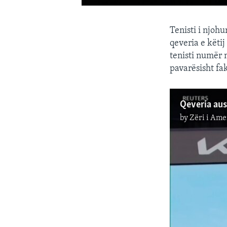
Tenisti i njoh
qeveria e këtij
tenisti numër 
pavarësisht fa
by
Zëri i Ame