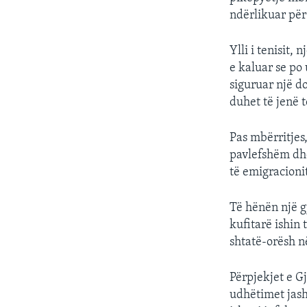
ndërlikuar për 
Ylli i tenisit,
e kaluar se po
siguruar një do
duhet të jenë 
Pas mbërritjes
pavlefshëm dhe
të emigracionit
Të hënën një gj
kufitarë ishin 
shtatë-orësh n
Përpjekjet e G
udhëtimet jash