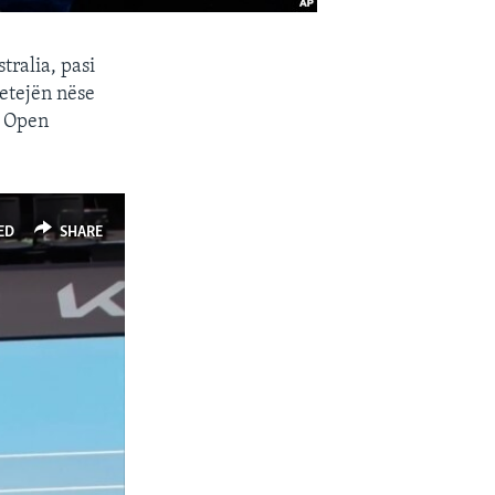
tralia, pasi
betejën nëse
n Open
ED
SHARE