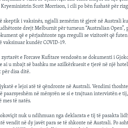
Kryeministrin Scott Morrison, i cili po bën fushatë për riz
 një skeptik i vaksinës, ngjalli zemërim të gjerë në Australi k
 udhëtonte drejt Melburnit për turneun “Australian Open”, p
kument që e përjashtonte nga rregulli se vizitorët që futen
të vaksinuar kundër COVID-19.
, zyrtarët e Forcave Kufitare vendosën se dokumenti i Gjokov
 ai u mbajt së bashku me azilkërkuesit e tjerë në një hote
 për disa ditë.
ykatë e lejoi atë të qëndronte në Australi. Vendimi thoshte
të paarsyeshëm në mënyrën se si e trajtuan intervistën e tij
ë mes të natës.
jokoviçit nuk u ndihmuan nga deklarata e tij të pasakta li
të vendit në dy javët para se të shkonte në Australi. Po ash