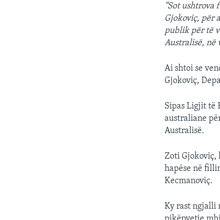
“Sot ushtrova f
Gjokoviç, për 
publik për të 
Australisë, në
Ai shtoi se ve
Gjokoviç, Depa
Sipas Ligjit të
australiane pë
Australisë.
Zoti Gjokoviç, 
hapëse në fill
Kecmanoviç.
Ky rast ngjalli
pikëpyetje mbi 