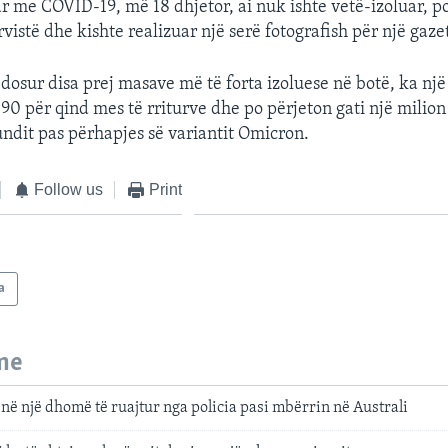
ar me COVID-19, më 18 dhjetor, ai nuk ishte vetë-izoluar, p
vistë dhe kishte realizuar një serë fotografish për një gaze
edosur disa prej masave më të forta izoluese në botë, ka një
90 për qind mes të rriturve dhe po përjeton gati një milion 
fundit pas përhapjes së variantit Omicron.
Follow us
Print
a
me
 në një dhomë të ruajtur nga policia pasi mbërrin në Australi