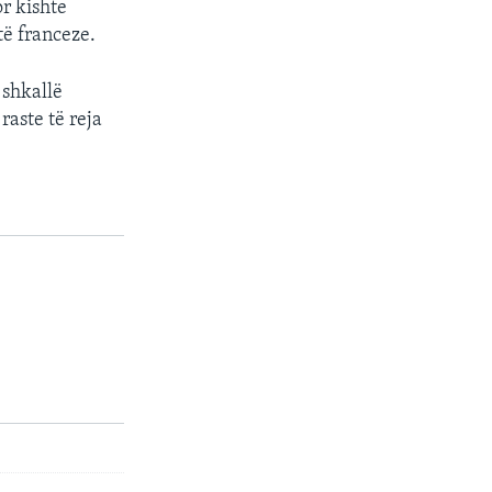
or kishte
të franceze.
 shkallë
raste të reja