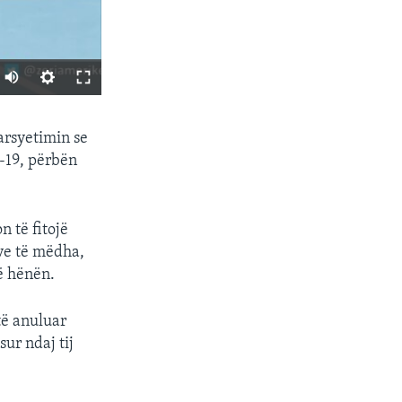
SHARE
arsyetimin se
D-19, përbën
n të fitojë
neve të mëdha,
të hënën.
px
width
të anuluar
sur ndaj tij