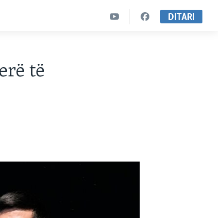
DITARI
erë të