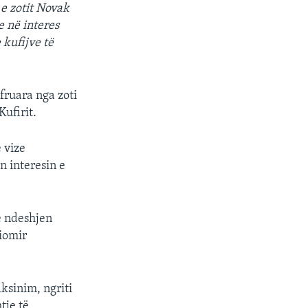
 e zotit Novak
e në interes
 kufijve të
fruara nga zoti
ufirit.
 vize
n interesin e
te ndeshjen
Miomir
aksinim, ngriti
tje të