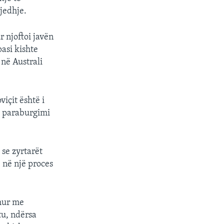
gjedhje.
ur njoftoi javën
asi kishte
 në Australi
içit është i
l paraburgimi
 se zyrtarët
, në një proces
dhur me
tu, ndërsa