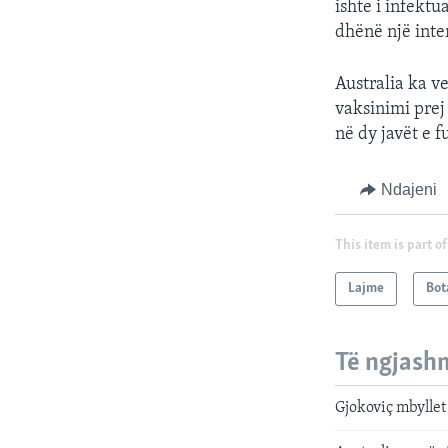
ishte i infektu
dhënë një inter
Australia ka v
vaksinimi prej 
në dy javët e 
Ndajeni
This item is part of
Lajme
Bot
Të ngjash
Gjokoviç mbyllet