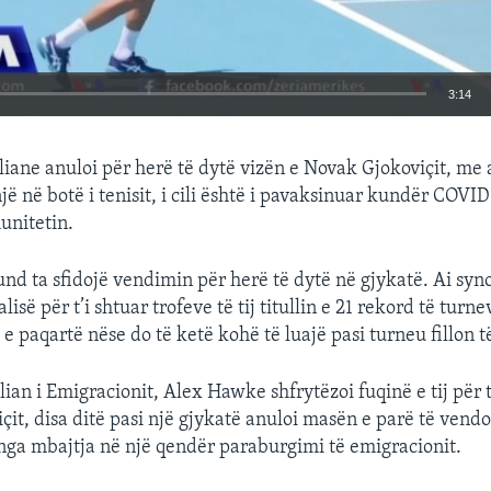
3:14
EMBED
liane anuloi për herë të dytë vizën e Novak Gjokoviçit, me 
jë në botë i tenisit, i cili është i pavaksinuar kundër COVI
unitetin.
nd ta sfidojë vendimin për herë të dytë në gjykatë. Ai syno
lisë për t’i shtuar trofeve të tij titullin e 21 rekord të tur
e paqartë nëse do të ketë kohë të luajë pasi turneu fillon 
lian i Emigracionit, Alex Hawke shfrytëzoi fuqinë e tij për 
çit, disa ditë pasi një gjykatë anuloi masën e parë të vendo
ë nga mbajtja në një qendër paraburgimi të emigracionit.