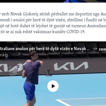
ur serb Novak Gjokoviç sërish përballet me deportim nga Aus
 vendi i anuloi për herë të dytë vizën, zhvillimi i fundit në 
një në botë duhet të lejohet të garojë në turneun Australia
ktit se ai nuk është vaksinuar kundër COVID-19.
Qeveria australiane anulon për herë të dytë vizën e Novak Gjokoviçit
EMB
rikës
No media source currently available