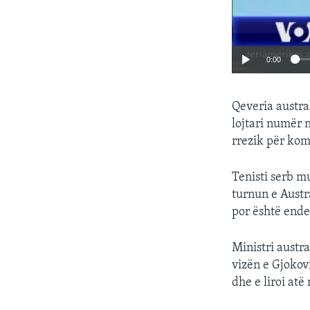
0:00
Qeveria austra
lojtari numër n
rrezik për kom
Tenisti serb mu
turnun e Austra
por është ende 
Ministri austra
vizën e Gjokovi
dhe e liroi at