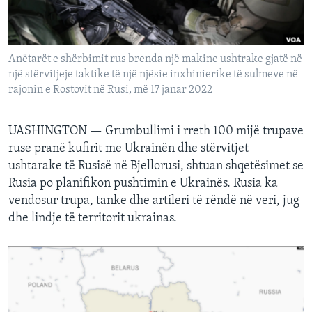
INTERVISTA
DITARI
Anëtarët e shërbimit rus brenda një makine ushtrake gjatë në
një stërvitjeje taktike të një njësie inxhinierike të sulmeve në
rajonin e Rostovit në Rusi, më 17 janar 2022
UASHINGTON — Grumbullimi i rreth 100 mijë trupave
ruse pranë kufirit me Ukrainën dhe stërvitjet
ushtarake të Rusisë në Bjellorusi, shtuan shqetësimet se
Rusia po planifikon pushtimin e Ukrainës. Rusia ka
vendosur trupa, tanke dhe artileri të rëndë në veri, jug
dhe lindje të territorit ukrainas.