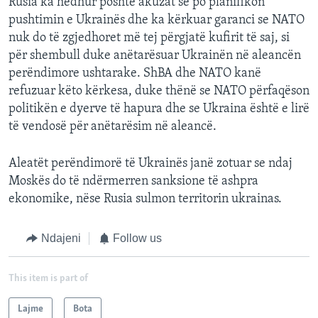
Rusia ka hedhur poshtë akuzat se po planifikon
pushtimin e Ukrainës dhe ka kërkuar garanci se NATO
nuk do të zgjedhoret më tej përgjatë kufirit të saj, si
për shembull duke anëtarësuar Ukrainën në aleancën
perëndimore ushtarake. ShBA dhe NATO kanë
refuzuar këto kërkesa, duke thënë se NATO përfaqëson
politikën e dyerve të hapura dhe se Ukraina është e lirë
të vendosë për anëtarësim në aleancë.
Aleatët perëndimorë të Ukrainës janë zotuar se ndaj
Moskës do të ndërmerren sanksione të ashpra
ekonomike, nëse Rusia sulmon territorin ukrainas.
Ndajeni
Follow us
This item is part of
Lajme
Bota