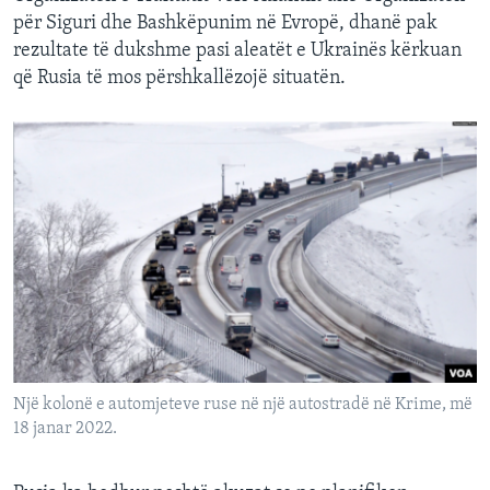
për Siguri dhe Bashkëpunim në Evropë, dhanë pak
rezultate të dukshme pasi aleatët e Ukrainës kërkuan
që Rusia të mos përshkallëzojë situatën.
Një kolonë e automjeteve ruse në një autostradë në Krime, më
18 janar 2022.