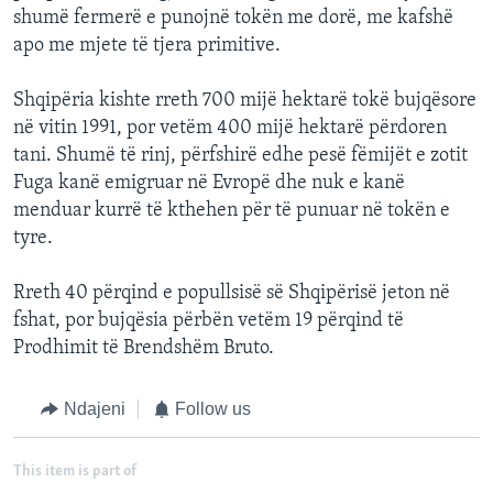
shumë fermerë e punojnë tokën me dorë, me kafshë
apo me mjete të tjera primitive.
Shqipëria kishte rreth 700 mijë hektarë tokë bujqësore
në vitin 1991, por vetëm 400 mijë hektarë përdoren
tani. Shumë të rinj, përfshirë edhe pesë fëmijët e zotit
Fuga kanë emigruar në Evropë dhe nuk e kanë
menduar kurrë të kthehen për të punuar në tokën e
tyre.
Rreth 40 përqind e popullsisë së Shqipërisë jeton në
fshat, por bujqësia përbën vetëm 19 përqind të
Prodhimit të Brendshëm Bruto.
Ndajeni
Follow us
This item is part of