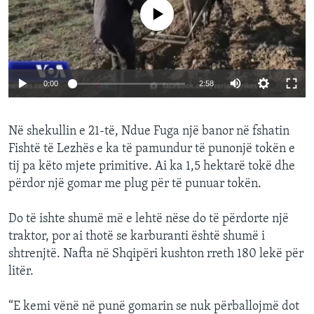
INTERVISTA
No media source currently available
DITARI
0:00
2:58
Në shekullin e 21-të, Ndue Fuga një banor në fshatin
Fishtë të Lezhës e ka të pamundur të punonjë tokën e
tij pa këto mjete primitive. Ai ka 1,5 hektarë tokë dhe
përdor një gomar me plug për të punuar tokën.
Do të ishte shumë më e lehtë nëse do të përdorte një
traktor, por ai thotë se karburanti është shumë i
shtrenjtë. Nafta në Shqipëri kushton rreth 180 lekë për
litër.
“E kemi vënë në punë gomarin se nuk përballojmë dot