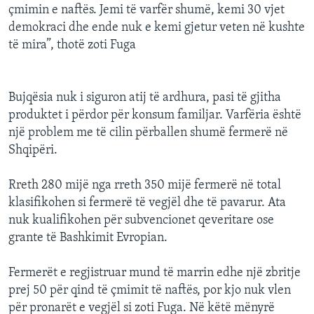
çmimin e naftës. Jemi të varfër shumë, kemi 30 vjet
demokraci dhe ende nuk e kemi gjetur veten në kushte
të mira”, thotë zoti Fuga
Bujqësia nuk i siguron atij të ardhura, pasi të gjitha
produktet i përdor për konsum familjar. Varfëria është
një problem me të cilin përballen shumë fermerë në
Shqipëri.
Rreth 280 mijë nga rreth 350 mijë fermerë në total
klasifikohen si fermerë të vegjël dhe të pavarur. Ata
nuk kualifikohen për subvencionet qeveritare ose
grante të Bashkimit Evropian.
Fermerët e regjistruar mund të marrin edhe një zbritje
prej 50 për qind të çmimit të naftës, por kjo nuk vlen
për pronarët e vegjël si zoti Fuga. Në këtë mënyrë