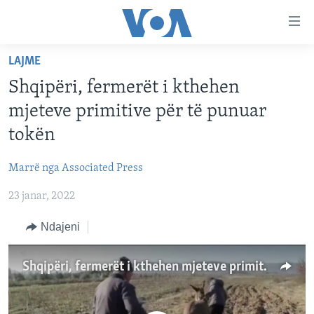
Lidhje
Kalo
në
LAJME
faqen
FAQJA KRYESORE
kryesore
Shqipëri, fermerët i kthehen
KATEGORITË
Kalo
mjeteve primitive për të punuar
tek
DITARI
AMERIKA
tokën
faqja
BALLKANI
kryesore
Learning English
Marrë nga Associated Press
Kalo
EVROPA
tek
23 janar, 2022
FOLLOW US
BOTA
kërkimi
Ndajeni
MJEDISI
KULTURË
Gjuhët
Shqipëri, fermerët i kthehen mjeteve primitive për të punuar tokën
SHKENCË DHE TEKNOLOGJI
SHËNDETËSI