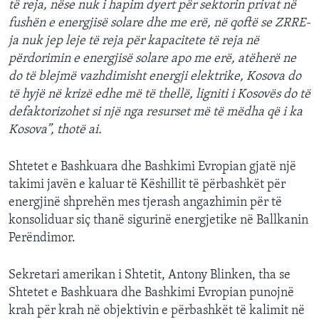
të reja, nëse nuk i hapim dyert për sektorin privat në
fushën e energjisë solare dhe me erë, në qoftë se ZRRE-
ja nuk jep leje të reja për kapacitete të reja në
përdorimin e energjisë solare apo me erë, atëherë ne
do të blejmë vazhdimisht energji elektrike, Kosova do
të hyjë në krizë edhe më të thellë, ligniti i Kosovës do të
defaktorizohet si një nga resurset më të mëdha që i ka
Kosova”, thotë ai.
Shtetet e Bashkuara dhe Bashkimi Evropian gjatë një
takimi javën e kaluar të Këshillit të përbashkët për
energjinë shprehën mes tjerash angazhimin për të
konsoliduar siç thanë sigurinë energjetike në Ballkanin
Perëndimor.
Sekretari amerikan i Shtetit, Antony Blinken, tha se
Shtetet e Bashkuara dhe Bashkimi Evropian punojnë
krah për krah në objektivin e përbashkët të kalimit në