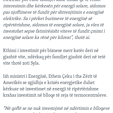
interesimin dhe kërkesën për energji solare, sidomos
pas njoftimeve të fundit për shtrenjtimin e energjisë
elektrike. Sa i përket burimeve të energjisë së
ripërtërishme, sidomos të energjisë solare, ja vlen të
investohet sepse fatmirësisht viteve të fundit çmimi i
energjisë solare ka rënë për kilovat”, thotë ai.
Kthimi i investimit për biznese merr katër deri në
gjashtë vite, ndërkaq për familjet gjashtë deri në tetë
vite thotë zoti Syla.
Ish ministri i Energjisë, Ethem Çeku i tha Zërit të
Amerikës se zgjidhja e krizës energjetike duhet
kërkuar në investimet në energji të ripërtërishme
krahas investimit në blloqe të reja të termocentraleve.
“Në qoftë se ne nuk investojmë në ndërtimin e blloqeve