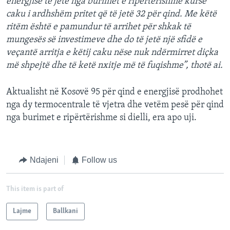
energjisë të jetë nga burimet e ripërtërishme kurse
caku i ardhshëm pritet që të jetë 32 për qind. Me këtë
ritëm është e pamundur të arrihet për shkak të
mungesës së investimeve dhe do të jetë një sfidë e
veçantë arritja e këtij caku nëse nuk ndërmirret diçka
më shpejtë dhe të ketë nxitje më të fuqishme”, thotë ai.
Aktualisht në Kosovë 95 për qind e energjisë prodhohet
nga dy termocentrale të vjetra dhe vetëm pesë për qind
nga burimet e ripërtërishme si dielli, era apo uji.
Ndajeni
Follow us
This item is part of
Lajme
Ballkani