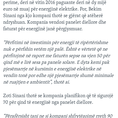
perime, deri në vitin 2016 paguante deri në dy mijë
euro në muaj për energjinë elektrike. Por, Bekim
Sinani nga kjo kompani thotë se gjërat që atëherë
ndryshuan. Kompania vendosi panelet diellore dhe
faturat për energjinë janë përgjysmuar.
“Përfitimi në investimin për energji të ripërtërishme
nuk e përfshin vetëm një palë. Është e vërtetë që ne
përfitojmë në raport me faturën sepse na vjen 50 për
qind më e lirë sesa pa panele solare. E dyta kemi pak
pjesëmarrje në kursimin e energjisë elektrike në
vendin tonë por edhe një pjesëmarrje shumë minimale
në ruajtjen e ambientit”, thotë ai.
Zoti Sinani thotë se kompania planifikon që të sigurojë
70 për qind të energjisë nga panelet diellore.
“Përafërsisht tani ne si kompani shfrytëzojmë rreth 90