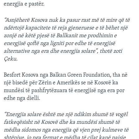
energjia e pastër.
“Asnjëherë Kosova nuk ka pasur rast më të mire që të
ndërtojë kapacitete të reja gjeneruese e të bëhet një
zonjë në këtë pjesë të Ballkanit me prodhimin e
energjisë qoftë nga ligniti por edhe të energjisë
alternative nga era dhe energjia solare”, thotë zoti
Çeku.
Besfort Kosova nga Balkan Green Foundation, tha në
një bisedë për Zërin e Amerikës se në Kosovë ka
mundësi të pashfrytëzuara të energjisë nga era por
edhe nga dielli.
“Energjia solare është me një ndikim shumë të vogël
fatkeqësisht në Kosovë dhe ka mundësi shumë të
mëdha sidomos nga energjia që vjen prej kulmeve të
shtëpive, jo nga fermat e mëdha të cilat kanë paisje