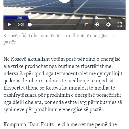
INTERVISTA
DITARI
0:00
4:47
Kosovë, sfidat dhe mundësitë e prodhimit të energjisë së
pastër
Në Kosovë aktualisht vetëm pesë për qind e energjisë
elektrike prodhohet nga burime të ripërtërishme,
ndërsa 95 për qind nga termocentralet me qymyr linjit,
që konsiderohen si ndotës të mëdhenjë të mjedisit.
Ekspertët thonë se Kosova ka mundësi të mëdha të
pashfrytëzuara për prodhimin e energjisë posaçërisht
nga dielli dhe era, por ende eshtë larg përmbushjes së
synimeve për prodhimin e energjisë së pastër.
Kompania “Doni Fruits”, e cila merret me pemë dhe