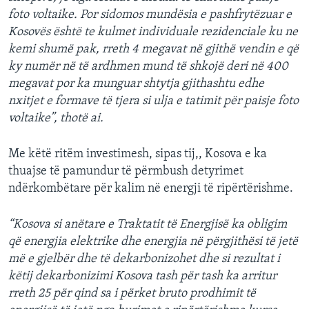
foto voltaike. Por sidomos mundësia e pashfrytëzuar e
Kosovës është te kulmet individuale rezidenciale ku ne
kemi shumë pak, rreth 4 megavat në gjithë vendin e që
ky numër në të ardhmen mund të shkojë deri në 400
megavat por ka munguar shtytja gjithashtu edhe
nxitjet e formave të tjera si ulja e tatimit për paisje foto
voltaike”, thotë ai.
Me këtë ritëm investimesh, sipas tij,, Kosova e ka
thuajse të pamundur të përmbush detyrimet
ndërkombëtare për kalim në energji të ripërtërishme.
“Kosova si anëtare e Traktatit të Energjisë ka obligim
që energjia elektrike dhe energjia në përgjithësi të jetë
më e gjelbër dhe të dekarbonizohet dhe si rezultat i
këtij dekarbonizimi Kosova tash për tash ka arritur
rreth 25 për qind sa i përket bruto prodhimit të