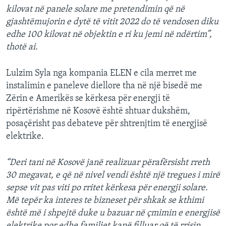
kilovat në panele solare me pretendimin që në
gjashtëmujorin e dytë të vitit 2022 do të vendosen diku
edhe 100 kilovat në objektin e ri ku jemi në ndërtim”,
thotë ai.
Lulzim Syla nga kompania ELEN e cila merret me
instalimin e paneleve diellore tha në një bisedë me
Zërin e Amerikës se kërkesa për energji të
ripërtërishme në Kosovë është shtuar dukshëm,
posaçërisht pas debateve për shtrenjtim të energjisë
elektrike.
“Deri tani në Kosovë janë realizuar përafërsisht rreth
30 megavat, e që në nivel vendi është një tregues i mirë
sepse vit pas viti po rritet kërkesa për energji solare.
Më tepër ka interes te bizneset për shkak se kthimi
është më i shpejtë duke u bazuar në çmimin e energjisë
elektrike por edhe familjet kanë filluar që të rrisin