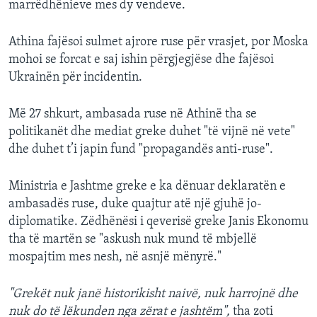
marrëdhënieve mes dy vendeve.
Athina fajësoi sulmet ajrore ruse për vrasjet, por Moska
mohoi se forcat e saj ishin përgjegjëse dhe fajësoi
Ukrainën për incidentin.
Më 27 shkurt, ambasada ruse në Athinë tha se
politikanët dhe mediat greke duhet "të vijnë në vete"
dhe duhet t’i japin fund "propagandës anti-ruse".
Ministria e Jashtme greke e ka dënuar deklaratën e
ambasadës ruse, duke quajtur atë një gjuhë jo-
diplomatike. Zëdhënësi i qeverisë greke Janis Ekonomu
tha të martën se "askush nuk mund të mbjellë
mospajtim mes nesh, në asnjë mënyrë."
"Grekët nuk janë historikisht naivë, nuk harrojnë dhe
nuk do të lëkunden nga zërat e jashtëm",
tha zoti