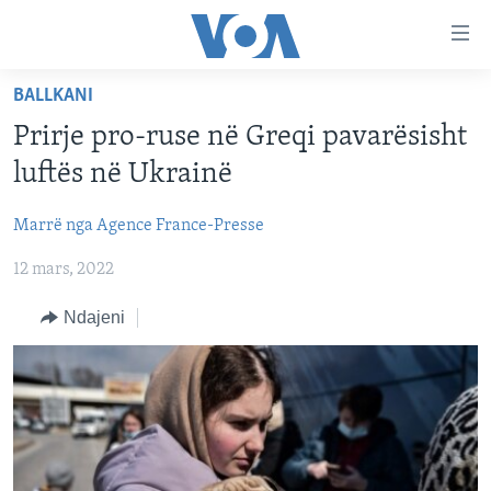
Lidhje
Kalo
në
BALLKANI
faqen
FAQJA KRYESORE
kryesore
Prirje pro-ruse në Greqi pavarësisht
KATEGORITË
Kalo
luftës në Ukrainë
tek
DITARI
AMERIKA
faqja
Marrë nga Agence France-Presse
BALLKANI
kryesore
Learning English
Kalo
12 mars, 2022
EVROPA
tek
FOLLOW US
BOTA
Ndajeni
kërkimi
MJEDISI
KULTURË
Gjuhët
SHKENCË DHE TEKNOLOGJI
SHËNDETËSI