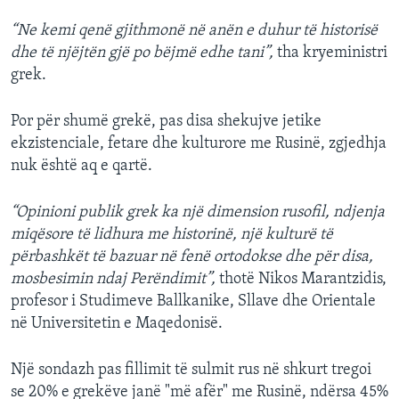
“Ne kemi qenë gjithmonë në anën e duhur të historisë
dhe të njëjtën gjë po bëjmë edhe tani”,
tha kryeministri
grek.
Por për shumë grekë, pas disa shekujve jetike
ekzistenciale, fetare dhe kulturore me Rusinë, zgjedhja
nuk është aq e qartë.
“Opinioni publik grek ka një dimension rusofil, ndjenja
miqësore të lidhura me historinë, një kulturë të
përbashkët të bazuar në fenë ortodokse dhe për disa,
mosbesimin ndaj Perëndimit”,
thotë Nikos Marantzidis,
profesor i Studimeve Ballkanike, Sllave dhe Orientale
në Universitetin e Maqedonisë.
Një sondazh pas fillimit të sulmit rus në shkurt tregoi
se 20% e grekëve janë "më afër" me Rusinë, ndërsa 45%