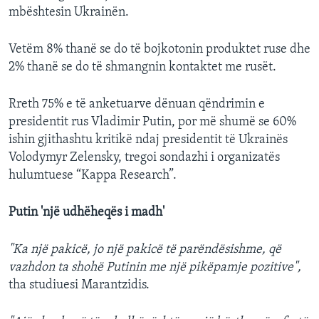
mbështesin Ukrainën.
Vetëm 8% thanë se do të bojkotonin produktet ruse dhe
2% thanë se do të shmangnin kontaktet me rusët.
Rreth 75% e të anketuarve dënuan qëndrimin e
presidentit rus Vladimir Putin, por më shumë se 60%
ishin gjithashtu kritikë ndaj presidentit të Ukrainës
Volodymyr Zelensky, tregoi sondazhi i organizatës
hulumtuese “Kappa Research”.
Putin 'një udhëheqës i madh'
"Ka një pakicë, jo një pakicë të parëndësishme, që
vazhdon ta shohë Putinin me një pikëpamje pozitive",
tha studiuesi Marantzidis.