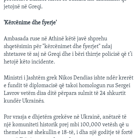
jetojnë në Greqi.
'Kërcënime dhe fyerje'
Ambasada ruse në Athinë këtë javë shprehu
shqetësimin për "kërcënimet dhe fyerjet" ndaj
shtetasve të saj në Greqi dhe i bëri thirrje policisë që t’i
hetojë këto incidente.
Ministri i Jashtëm grek Nikos Dendias ishte ndër krerët
e fundit të diplomacisë që takoi homologun rus Sergei
Lavrov vetëm disa ditë përpara sulmit të 24 shkurtit
kundër Ukrainës.
Por vrasja e dhjetëra grekëve në Ukrainë, anëtarë të
një komuniteti historik prej mbi 100,000 vetësh që u
themelua në shekullin e 18-të, i dha një goditje të fortë