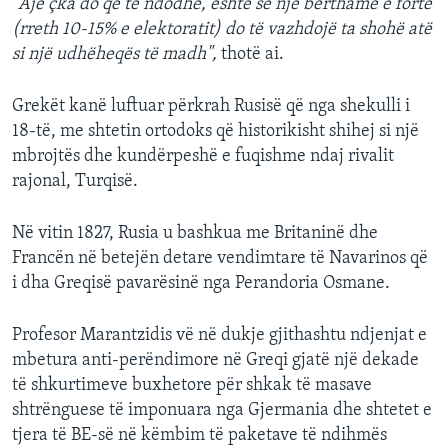
"Ajë çka do që të ndodhë, është se një bërthamë e fortë
(rreth 10-15% e elektoratit) do të vazhdojë ta shohë atë
si një udhëheqës të madh",
thotë ai.
Grekët kanë luftuar përkrah Rusisë që nga shekulli i
18-të, me shtetin ortodoks që historikisht shihej si një
mbrojtës dhe kundërpeshë e fuqishme ndaj rivalit
rajonal, Turqisë.
Në vitin 1827, Rusia u bashkua me Britaninë dhe
Francën në betejën detare vendimtare të Navarinos që
i dha Greqisë pavarësinë nga Perandoria Osmane.
Profesor Marantzidis vë në dukje gjithashtu ndjenjat e
mbetura anti-perëndimore në Greqi gjatë një dekade
të shkurtimeve buxhetore për shkak të masave
shtrënguese të imponuara nga Gjermania dhe shtetet e
tjera të BE-së në këmbim të paketave të ndihmës