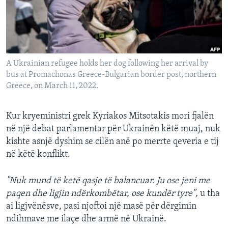
INTERVISTA
DITARI
A Ukrainian refugee holds her dog following her arrival by
bus at Promachonas Greece-Bulgarian border post, northern
Greece, on March 11, 2022.
Kur kryeministri grek Kyriakos Mitsotakis mori fjalën
në një debat parlamentar për Ukrainën këtë muaj, nuk
kishte asnjë dyshim se cilën anë po merrte qeveria e tij
në këtë konflikt.
"Nuk mund të ketë qasje të balancuar. Ju ose jeni me
paqen dhe ligjin ndërkombëtar, ose kundër tyre",
u tha
ai ligjvënësve, pasi njoftoi një masë për dërgimin
ndihmave me ilaçe dhe armë në Ukrainë.