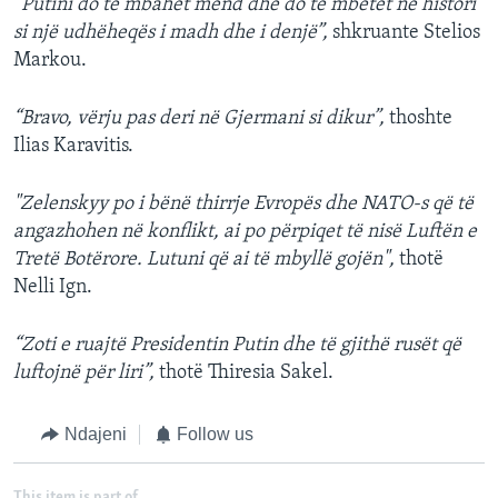
“Putini do të mbahet mend dhe do të mbetet në histori
si një udhëheqës i madh dhe i denjë”,
shkruante Stelios
Markou.
“Bravo, vërju pas deri në Gjermani si dikur”,
thoshte
Ilias Karavitis.
"Zelenskyy po i bënë thirrje Evropës dhe NATO-s që të
angazhohen në konflikt, ai po përpiqet të nisë Luftën e
Tretë Botërore. Lutuni që ai të mbyllë gojën",
thotë
Nelli Ign.
“Zoti e ruajtë Presidentin Putin dhe të gjithë rusët që
luftojnë për liri”,
thotë Thiresia Sakel.
Ndajeni
Follow us
This item is part of