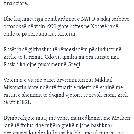
financiare.
Dhe kujtimet nga bombardimet e NATO-s ndaj serbëve
ortodoksë në vitin 1999 gjatë luftës në Kosovë janë
ende të papërpunuara, shton ai.
Rusët janë gjithashtu të rëndësishëm për industrinë
greke të turizmit. Çdo vit qindra mijëra turistë nga
Rusia i kalojnë pushimet në Greqi.
Vetëm një vit më parë, kryeministri rus Mikhail
Mishustin ishte ndër të ftuarit e nderit në Athinë me
rastin e shënimit të dyqind vjetorit të revolucionit grek
të vitit 1821.
Dymbëdhjetë muaj më vonë, marrëdhëniet me Moskën
janë të ftohta dhe mijëra grekë u janë bashkuar
protestave kundër luftës së bashku me ukrainasit që