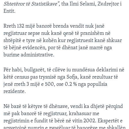
Shtetëror të Statistikave”
, tha Ilmi Selami, Zv.drejtor i
Entit.
Rreth 132 mijë banorë brenda vendit nuk janë
regjistruar sepse nuk kanë qenë të pranishëm në
shtëpitë e tyre në kohën kur regjistruesit kanë shkuar
të bëjnë evidencën, por të dhënat janë marrë nga
burime administrative.
Për habi, bullgarët, të cilëve iu mundësua deklarimi në
këtë census pas trysnisë nga Sofja, kanë rezultuar të
jenë rreth 3 mijë e 500, ose 0.2 % nga popullsia
rezidente.
Në bazë të këtyre të dhënave, vendi ka dhjetë përqind
më pak banorë të regjistruar, krahasuar me
regjistrimin e fundit të bërë në vitin 2002. Ekspertët e
arsyetojnë numrin e zvogëluar të banorëve me shkallën