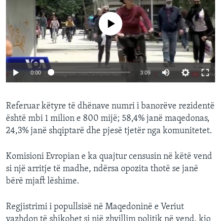
No media source currently available
0:00
3:09
Referuar këtyre të dhënave numri i banorëve rezidentë
është mbi 1 milion e 800 mijë; 58,4% janë maqedonas,
24,3% janë shqiptarë dhe pjesë tjetër nga komunitetet.
Komisioni Evropian e ka quajtur censusin në këtë vend
si një arritje të madhe, ndërsa opozita thotë se janë
bërë mjaft lëshime.
Regjistrimi i popullsisë në Maqedoninë e Veriut
vazhdon të shikohet si një zhvillim politik në vend, kjo