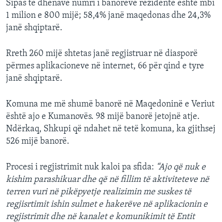
Sipas të dhënave numri i banorëve rezidentë është mbi
1 milion e 800 mijë; 58,4% janë maqedonas dhe 24,3%
janë shqiptarë.
Rreth 260 mijë shtetas janë regjistruar në diasporë
përmes aplikacioneve në internet, 66 për qind e tyre
janë shqiptarë.
Komuna me më shumë banorë në Maqedoninë e Veriut
është ajo e Kumanovës. 98 mijë banorë jetojnë atje.
Ndërkaq, Shkupi që ndahet në tetë komuna, ka gjithsej
526 mijë banorë.
Procesi i regjistrimit nuk kaloi pa sfida:
“Ajo që nuk e
kishim parashikuar dhe që në fillim të aktiviteteve në
terren vuri në pikëpyetje realizimin me suskes të
regjisrtimit ishin sulmet e hakerëve në aplikacionin e
regjistrimit dhe në kanalet e komunikimit të Entit