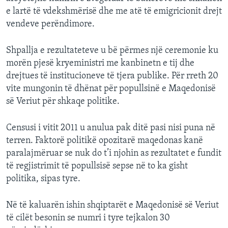
e lartë të vdekshmërisë dhe me atë të emigricionit drejt
vendeve perëndimore.
Shpallja e rezultateteve u bë përmes një ceremonie ku
morën pjesë kryeministri me kanbinetn e tij dhe
drejtues të institucioneve të tjera publike. Për rreth 20
vite mungonin të dhënat për popullsinë e Maqedonisë
së Veriut për shkaqe politike.
Censusi i vitit 2011 u anulua pak ditë pasi nisi puna në
terren. Faktorë politikë opozitarë maqedonas kanë
paralajmëruar se nuk do t’i njohin as rezultatet e fundit
të regjistrimit të popullsisë sepse në to ka gisht
politika, sipas tyre.
Në të kaluarën ishin shqiptarët e Maqedonisë së Veriut
të cilët besonin se numri i tyre tejkalon 30