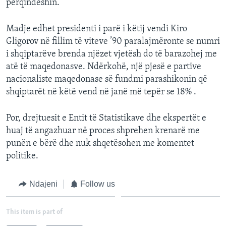
përqindëshin.
Madje edhet presidenti i parë i këtij vendi Kiro
Gligorov në fillim të viteve ’90 paralajmëronte se numri
i shqiptarëve brenda njëzet vjetësh do të barazohej me
atë të maqedonasve. Ndërkohë, një pjesë e partive
nacionaliste maqedonase së fundmi parashikonin që
shqiptarët në këtë vend në janë më tepër se 18% .
Por, drejtuesit e Entit të Statistikave dhe ekspertët e
huaj të angazhuar në proces shprehen krenarë me
punën e bërë dhe nuk shqetësohen me komentet
politike.
Ndajeni
Follow us
This item is part of