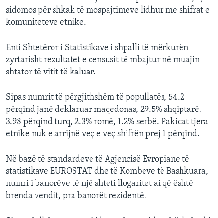
sidomos për shkak të mospajtimeve lidhur me shifrat e
komuniteteve etnike.
Enti Shtetëror i Statistikave i shpalli të mërkurën
zyrtarisht rezultatet e censusit të mbajtur në muajin
shtator të vitit të kaluar.
Sipas numrit të përgjithshëm të popullatës, 54.2
përqind janë deklaruar maqedonas, 29.5% shqiptarë,
3.98 përqind turq, 2.3% romë, 1.2% serbë. Pakicat tjera
etnike nuk e arrijnë veç e veç shifrën prej 1 përqind.
Në bazë të standardeve të Agjencisë Evropiane të
statistikave EUROSTAT dhe të Kombeve të Bashkuara,
numri i banorëve të një shteti llogaritet ai që është
brenda vendit, pra banorët rezidentë.