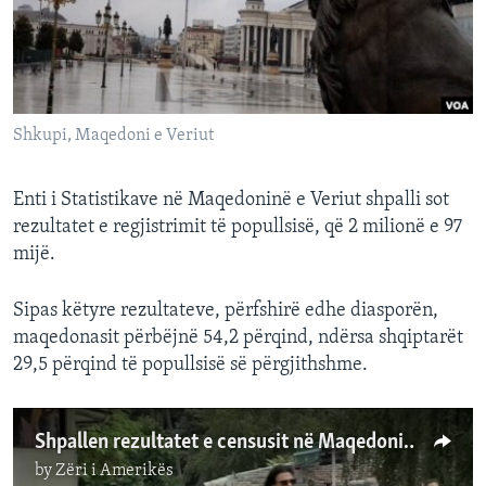
INTERVISTA
DITARI
Shkupi, Maqedoni e Veriut
Enti i Statistikave në Maqedoninë e Veriut shpalli sot
rezultatet e regjistrimit të popullsisë, që 2 milionë e 97
mijë.
Sipas këtyre rezultateve, përfshirë edhe diasporën,
maqedonasit përbëjnë 54,2 përqind, ndërsa shqiptarët
29,5 përqind të popullsisë së përgjithshme.
Shpallen rezultatet e censusit në Maqedoninë e Veriut
by
Zëri i Amerikës